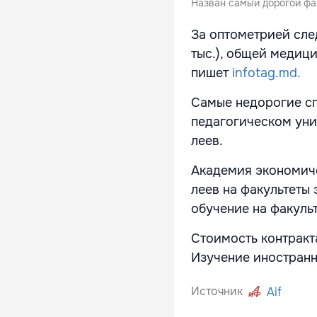
Назван самый дорогой фа
За оптометрией след
тыс.), общей медици
пишет
infotag.md.
Самые недорогие сп
педагогическом уни
леев.
Академия экономиче
леев на факультеты 
обучение на факульт
Стоимость контракт
Изучение иностранны
Источник
Aif