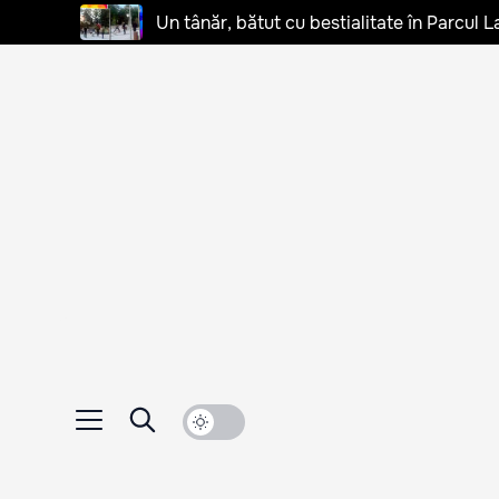
Un tânăr, bătut cu bestialitate în Parcul L