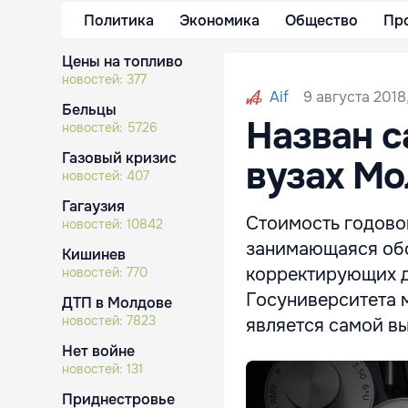
Политика
Экономика
Общество
Пр
Цены на топливо
новостей:
377
9 августа 2018,
Aif
Бельцы
Назван с
новостей:
5726
Газовый кризис
вузах М
новостей:
407
Гагаузия
Стоимость годовог
новостей:
10842
занимающаяся обс
Кишинев
корректирующих де
новостей:
770
Госуниверситета м
ДТП в Молдове
новостей:
7823
является самой в
Нет войне
новостей:
131
Приднестровье