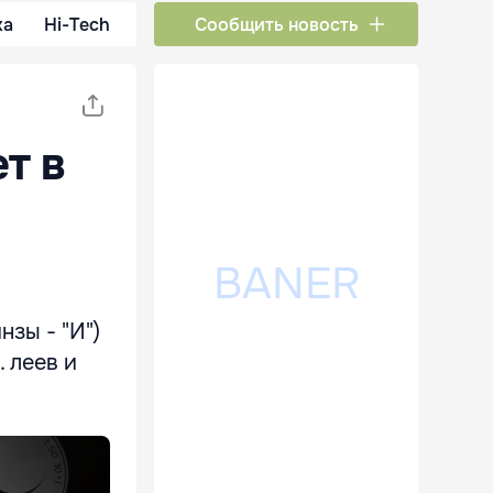
ка
Hi-Tech
Сообщить новость
т в
нзы - "И")
 леев и