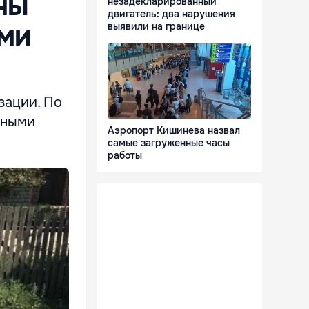
ны
незадекларированный
двигатель: два нарушения
ыми
выявили на границе
зации. По
нными
Аэропорт Кишинева назвал
самые загруженные часы
работы