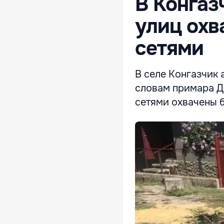
В Конгаз
улиц ох
сетями
В селе Конгазчик 
словам примара Д
сетями охвачены 