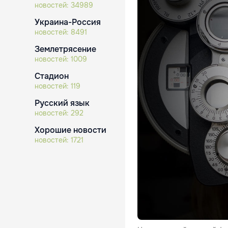
новостей:
34989
Украина-Россия
новостей:
8491
Землетрясение
новостей:
1009
Стадион
новостей:
119
Русский язык
новостей:
292
Хорошие новости
новостей:
1721