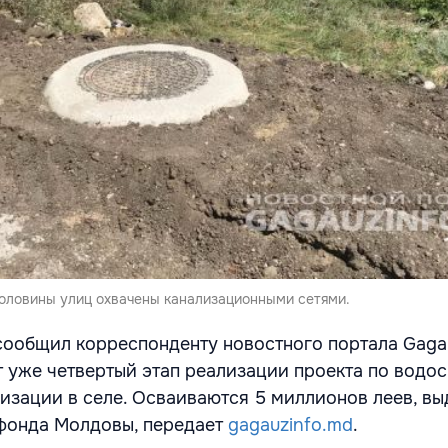
половины улиц охвачены канализационными сетями.
сообщил корреспонденту новостного портала Gaga
ет уже четвертый этап реализации проекта по вод
изации в селе. Осваиваются 5 миллионов леев, в
 фонда Молдовы, передает
gagauzinfo.md
.