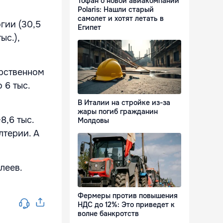
Тофан о новой авиакомпании
Polaris: Нашли старый
самолет и хотят летать в
гии (30,5
Египет
ыс.),
арственном
 6 тыс.
В Италии на стройке из-за
жары погиб гражданин
8,6 тыс.
Молдовы
лтерии. А
леев.
Фермеры против повышения
НДС до 12%: Это приведет к
волне банкротств