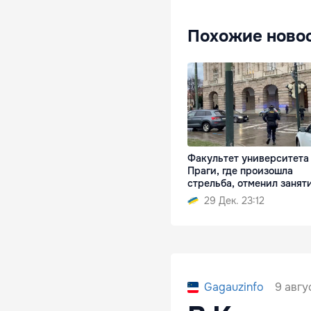
Похожие ново
Факультет университета
Праги, где произошла
стрельба, отменил занят
29 Дек. 23:12
9 авгу
Gagauzinfo