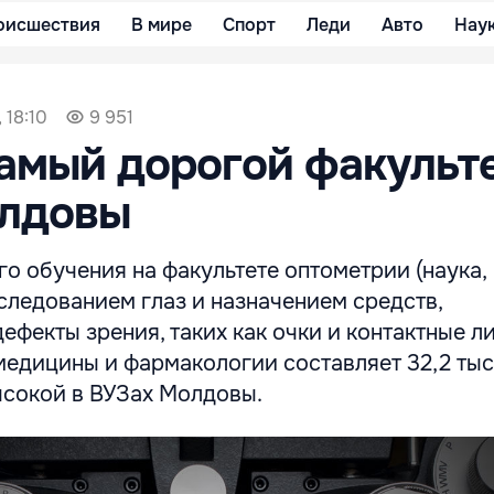
оисшествия
В мире
Спорт
Леди
Авто
Нау
 18:10
9 951
амый дорогой факульте
олдовы
о обучения на факультете оптометрии (наука,
ледованием глаз и назначением средств,
фекты зрения, таких как очки и контактные ли
едицины и фармакологии составляет 32,2 тыс.
ысокой в ВУЗах Молдовы.