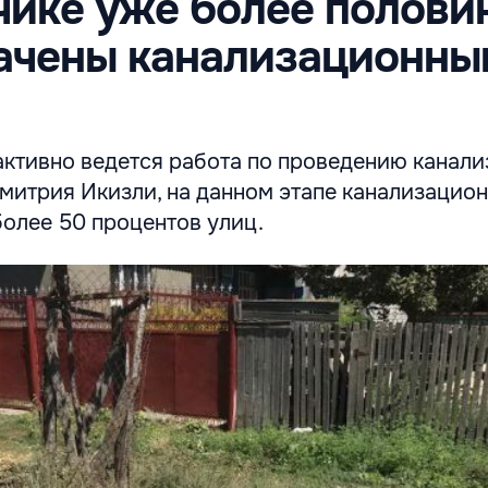
чике уже более полови
вачены канализационн
активно ведется работа по проведению канали
митрия Икизли, на данном этапе канализацио
более 50 процентов улиц.