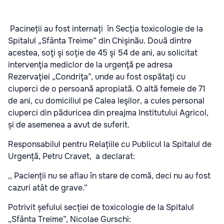
Pacineții au fost internați în Secţia toxicologie de la
Spitalul „Sfânta Treime” din Chişinău. Două dintre
acestea, soţi şi soţie de 45 şi 54 de ani, au solicitat
intervenţia mediclor de la urgenţă pe adresa
Rezervaţiei „Condriţa”, unde au fost ospătaţi cu
ciuperci de o persoană apropiată. O altă femeie de 71
de ani, cu domiciliul pe Calea Ieşilor, a cules personal
ciuperci din păduricea din preajma Institutului Agricol,
și de asemenea a avut de suferit.
Responsabilul pentru Relațiile cu Publicul la Spitalul de
Urgență, Petru Cravet, a declarat:
,, Pacienții nu se aflau în stare de comă, deci nu au fost
cazuri atât de grave.”
Potrivit șefului secției de toxicologie de la Spitalul
„Sfânta Treime”, Nicolae Gurschi: