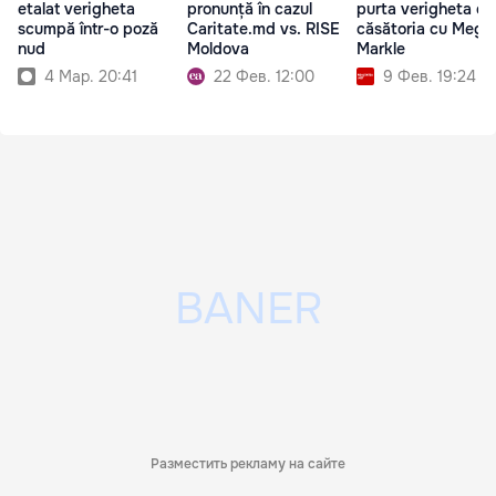
etalat verigheta
pronunță în cazul
purta verigheta d
scumpă într-o poză
Caritate.md vs. RISE
căsătoria cu Megh
nud
Moldova
Markle
4 Мар. 20:41
22 Фев. 12:00
9 Фев. 19:24
Разместить рекламу на сайте