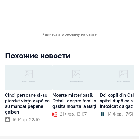
Разместить рекламу на сайте
Похожие новости
Cinci persoane și-au
Moarte misterioasă:
Doi copii din Cahul,
pierdut viața după ce
Detalii despre familia
spital după ce s-a
au mâncat pepene
găsită moartă la Bălți
intoxicat cu gaz
galben
21 Фев. 13:07
14 Фев. 17:51
16 Мар. 22:10