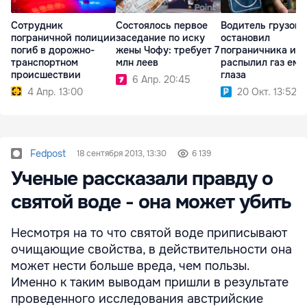
Сотрудник
Состоялось первое
Водитель грузови
пограничной полиции
заседание по иску
остановил
погиб в дорожно-
жены Чофу: требует 7
пограничника и
транспортном
млн леев
распылил газ ему
происшествии
глаза
6 Апр. 20:45
4 Апр. 13:00
20 Окт. 13:52
Fedpost
18 сентября 2013, 13:30
6 139
Ученые рассказали правду о
святой воде - она может убить
Несмотря на то что святой воде приписывают
очищающие свойства, в действительности она
может нести больше вреда, чем пользы.
Именно к таким выводам пришли в результате
проведенного исследования австрийские