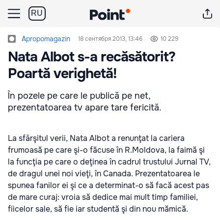
RU
Apropomagazin
18 сентября 2013, 13:46
10 229
Nata Albot s-a recăsătorit?
Poartă verighetă!
În pozele pe care le publică pe net,
prezentatoarea tv apare tare fericită.
La sfârşitul verii, Nata Albot a renunţat la cariera
frumoasă pe care şi-o făcuse în R.Moldova, la faimă şi
la funcţia pe care o deţinea în cadrul trustului Jurnal TV,
de dragul unei noi vieţi, în Canada. Prezentatoarea le
spunea fanilor ei şi ce a determinat-o să facă acest pas
de mare curaj: vroia să dedice mai mult timp familiei,
fiicelor sale, să fie iar studentă şi din nou mămică.