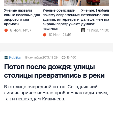
Ученые назвали
Ученые объяснили,
Ученые: Глобальн
самые полезные для
почему современные
потепление зашло
здорового сна
здания, интерьеры и
дальше, чем все
ароматы
экраны перегружают
думают
наш мозг
8 Июл. 14:57
11 Июл. 14:00
10 Июл. 21:49
Publika
18 сентября 2013, 13:29
13 460
Потоп после дождя: улицы
столицы превратились в реки
В столице очередной потоп. Сегодняшний
ливень принес немало проблем как водителям,
так и пешеходам Кишинева.