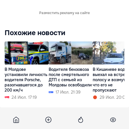
Разместить рекламу на сайте
Похожие новости
В Молдове
Водителя бензовоза
В Кишиневе води
установили личность
после смертельного
выехал на встреч
водителя Porsche,
ДТП с семьей из
полосу и возмути
разогнавшегося до
Молдовы освободили
что его не
200 км/ч
пропускают
17 Июл. 21:39
24 Июл. 17:19
29 Июл. 20:05
Unimedia
18 сентября 2013, 13:25
510