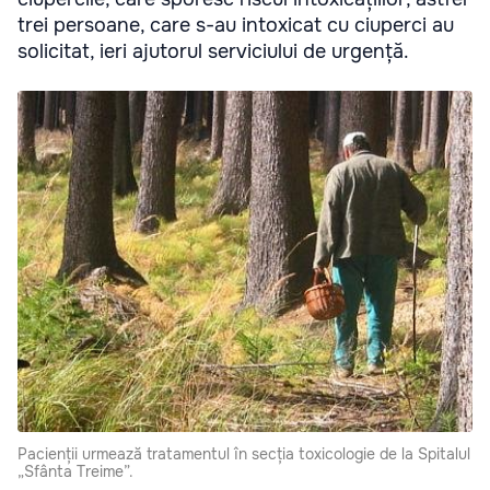
trei persoane, care s-au intoxicat cu ciuperci au
solicitat, ieri ajutorul serviciului de urgență.
Pacienții urmează tratamentul în secția toxicologie de la Spitalul
„Sfânta Treime”.