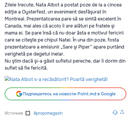
Zilele trecute, Nata Albot a postat poze de la a cincea
ediţie a Oysterfest, un eveniment desfăşurat în
Montreal. Prezentatoarea pare să se simtă excelent în
Canada, mai ales că acolo îi are alături pe fratele şi
mama ei. Se pare însă că nu doar ăsta e motivul fericirii
care se citeşte pe chipul Natei. În una din poze, fosta
prezentatoare a emisiunii „Sare şi Piper” apare purtând
verighetă pe degetul inelar.
Nu ştim dacă şi-a găsit sufletul pereche, dar îi dorim din
suflet să fie fericită.
Подпишитесь на новости Point.md в Google
Источник
Apropomagazin