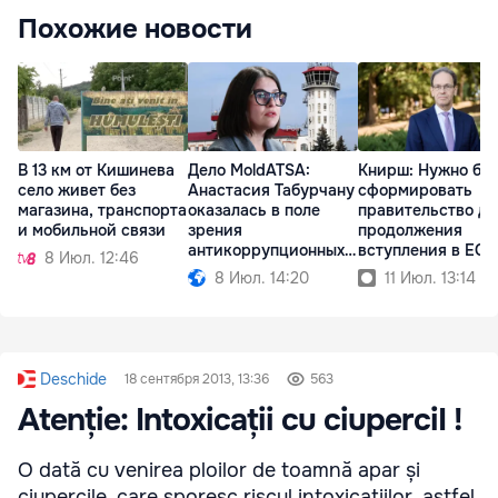
Похожие новости
В 13 км от Кишинева
Дело MoldATSA:
Книрш: Нужно бы
село живет без
Анастасия Табурчану
сформировать
магазина, транспорта
оказалась в поле
правительство дл
и мобильной связи
зрения
продолжения
антикоррупционных
вступления в ЕС
8 Июл. 12:46
органов
8 Июл. 14:20
11 Июл. 13:14
Deschide
18 сентября 2013, 13:36
563
Atenție: Intoxicații cu ciuperciI !
O dată cu venirea ploilor de toamnă apar și
ciupercile, care sporesc riscul intoxicațiilor, astfel