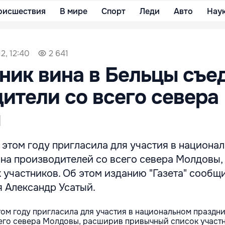
оисшествия
В мире
Спорт
Леди
Авто
Нау
2, 12:40
2 641
ник вина в Бельцы съе
ители со всего севера
ы
 этом году пригласила для участия в национа
ина производителей со всего севера Молдовы
участников. Об этом изданию "Газета" сообщ
 Александр Усатый.