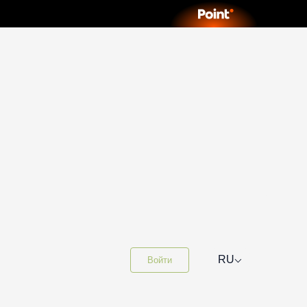
⌵
RU
Войти