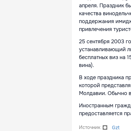
апреля. Праздник б
качества винодельч
поддержания имиджа
привлечения турист
25 сентября 2003 г
устанавливающий ль
бесплатных виз на 1
вина).
В ходе праздника п
которой представля
Молдавии. Обычно 
Иностранным гражда
предоставляется пра
Источник
Gzt