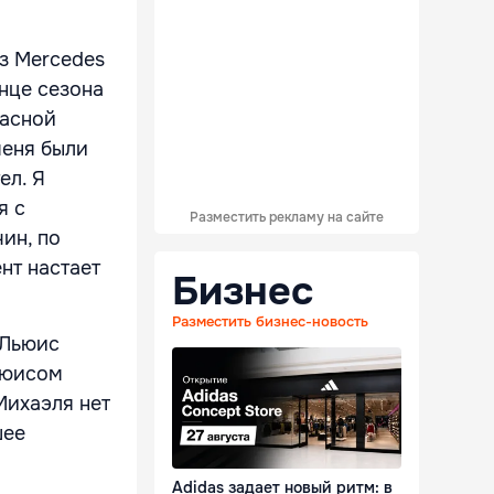
из Mercedes
онце сезона
расной
меня были
ел. Я
я с
Разместить рекламу на сайте
ин, по
нт настает
Бизнес
Разместить бизнес-новость
 Льюис
Льюисом
Михаэля нет
шее
Adidas задает новый ритм: в