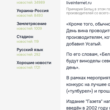
новостей:
34989
Примария Бельц в этом го
Украина-Россия
производителей со всего 
новостей:
8493
Землетрясение
«Кроме того, обычно
новостей:
1009
День вина проводит
Стадион
производителям, кот
новостей:
119
добавил Усатый.
Русский язык
По его словам, «Бел
новостей:
292
будут виноделы сев
Хорошие новости
день».
новостей:
1721
В рамках мероприят
конкурс на лучшее 
(«тулбурел») и про
Издание "Газета" н
введён в 2002 году