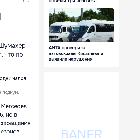
погибли три человека
и
 Шумахер
ANTA проверила
, что по
автовокзалы Кишинёва и
выявила нарушения
а подиум.
 Mercedes.
, но в
возвращения
сезонов