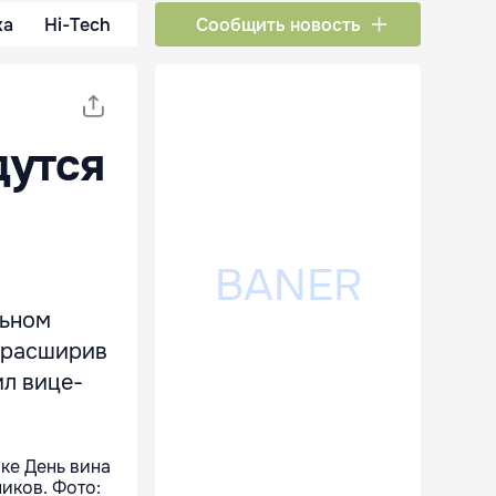
ка
Hi-Tech
Сообщить новость
дутся
льном
, расширив
ил вице-