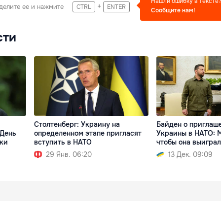
Нашли ошибку в тексте
+
делите ее и нажмите
CTRL
ENTER
Сообщите нам!
сти
Столтенберг: Украину на
Байден о приглаш
 День
определенном этапе пригласят
Украины в НАТО: 
ки
вступить в НАТО
чтобы она выиграл
29 Янв. 06:20
13 Дек. 09:09