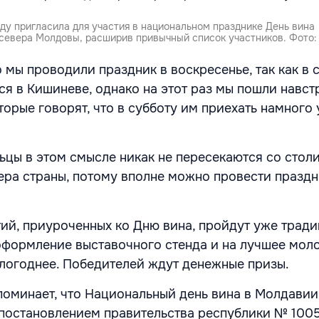
ду пригласила для участия в национальном празднике День вина
севера Молдовы, расширив привычный список участников. Фото: li
 мы проводили праздник в воскресенье, так как в 
ся в Кишиневе, однако на этот раз мы пошли навст
орые говорят, что в субботу им приехать намного 
ьцы в этом смысле никак не пересекаются со стол
ера страны, потому вполне можно провести праздн
ий, приуроченных ко Дню вина, пройдут уже трад
оформление выставочного стенда и на лучшее мол
шлогоднее. Победителей ждут денежные призы.
апоминает, что Национальный день вина в Молдавии
 постановлением правительства республики № 1005