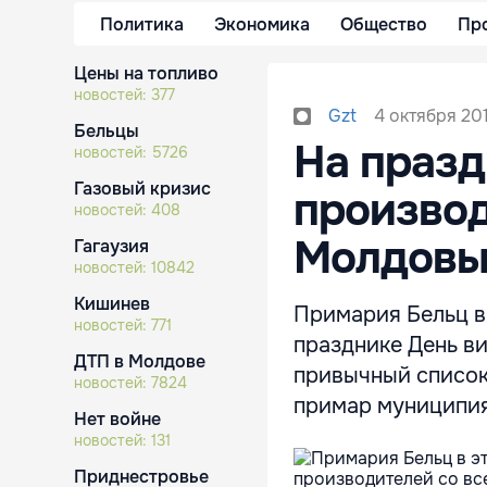
Политика
Экономика
Общество
Пр
Цены на топливо
новостей:
377
4 октября 201
Gzt
Бельцы
На празд
новостей:
5726
Газовый кризис
производ
новостей:
408
Молдов
Гагаузия
новостей:
10842
Кишинев
Примария Бельц в
новостей:
771
празднике День в
ДТП в Молдове
привычный список 
новостей:
7824
примар муниципия
Нет войне
новостей:
131
Приднестровье