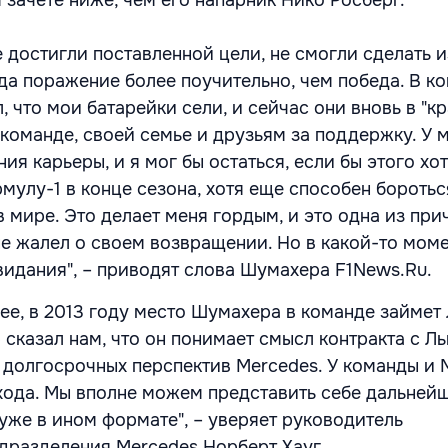
 зачете ниже, чем его напарник Нико Росберг.
 достигли поставленной цели, не смогли сделать 
да поражение более поучительно, чем победа. В к
, что мои батарейки сели, и сейчас они вновь в "к
 команде, своей семье и друзьям за поддержку. У 
я карьеры, и я мог бы остаться, если бы этого хот
мулу-1 в конце сезона, хотя еще способен боротьс
мире. Это делает меня гордым, и это одна из прич
не жалел о своем возвращении. Но в какой-то моме
свидания", – приводят слова Шумахера F1News.Ru.
ее, в 2013 году место Шумахера в команде займет
 сказал нам, что он понимает смысл контракта с 
 долгосрочных перспектив Mercedes. У команды и 
ухода. Мы вполне можем представить себе дальней
 уже в ином формате", – уверяет руководитель
дразделения Mercedes Норберт Хауг.