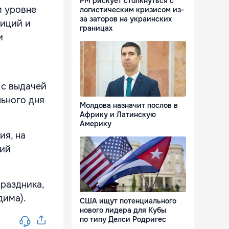
РМ рискует столкнуться с
м уровне
логистическим кризисом из-
за заторов на украинских
диций и
границах
и
 с выдачей
льного дня
Молдова назначит послов в
Африку и Латинскую
Америку
ия, на
ний
.
раздника,
дима).
США ищут потенциального
нового лидера для Кубы
по типу Делси Родригес