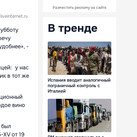
Разместить рекламу на сайте
veinternet.ru
В тренде
субботу
речу
удобнее», -
ицей: у нас
ик в тот же
Испания вводит аналогичный
пограничный контроль с
Италией
иционный
одое вино
 был
-XV от 19