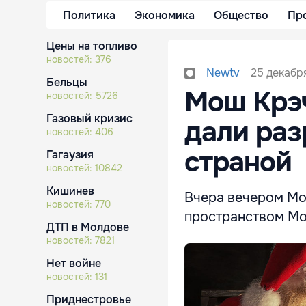
Политика
Экономика
Общество
Пр
Цены на топливо
новостей:
376
25 декабря
Newtv
Бельцы
Мош Крэч
новостей:
5726
Газовый кризис
дали раз
новостей:
406
страной
Гагаузия
новостей:
10842
Кишинев
Вчера вечером Мо
новостей:
770
пространством М
ДТП в Молдове
новостей:
7821
Нет войне
новостей:
131
Приднестровье