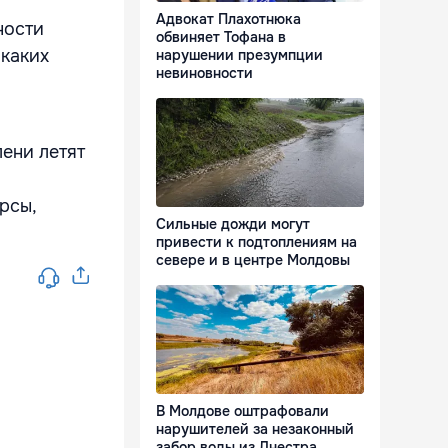
Адвокат Плахотнюка
ности
обвиняет Тофана в
икаких
нарушении презумпции
невиновности
ени летят
рсы,
Сильные дожди могут
привести к подтоплениям на
севере и в центре Молдовы
В Молдове оштрафовали
нарушителей за незаконный
забор воды из Днестра