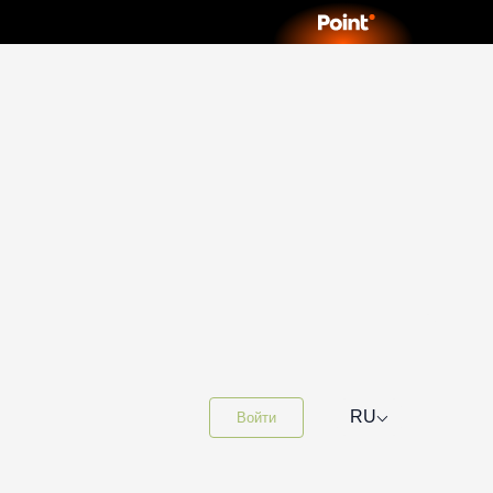
⌵
RU
Войти