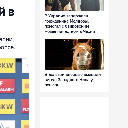
й в
В Украине задержали
гражданина Молдовы:
помогал с банковским
мошенничеством в Чехии
арии,
россе.
В Бельгии впервые выявили
вирус Западного Нила у
лошади