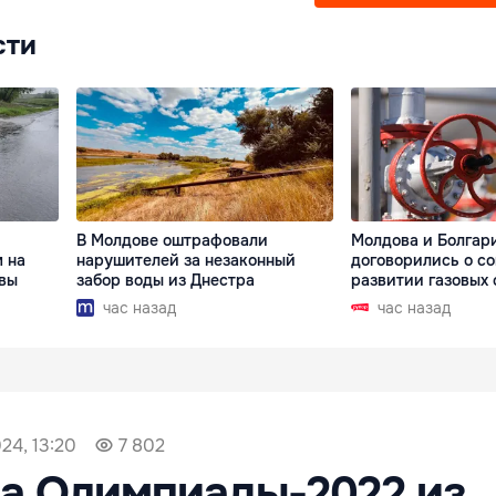
сти
В Молдове оштрафовали
Молдова и Болгар
 на
нарушителей за незаконный
договорились о с
овы
забор воды из Днестра
развитии газовых 
час назад
час назад
24, 13:20
7 802
а Олимпиады-2022 из