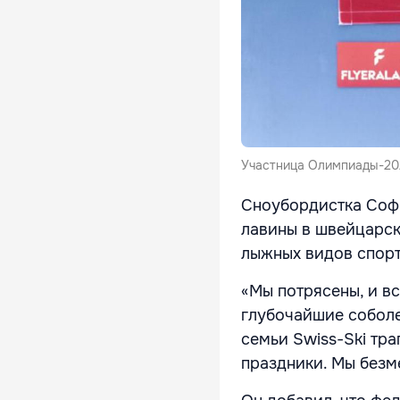
Участница Олимпиады-202
Сноубордистка Софи
лавины в швейцарск
лыжных видов спорт
«Мы потрясены, и в
глубочайшие соболе
семьи Swiss-Ski тр
праздники. Мы безм