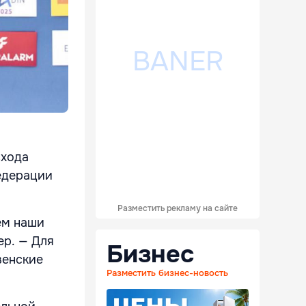
схода
едерации
Разместить рекламу на сайте
ем наши
ер. — Для
Бизнес
венские
Разместить бизнес-новость