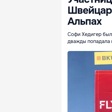
Швейцари
Альпах
Софи Хедигер был
дважды попадала н