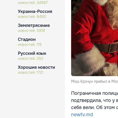
новостей:
34987
Украина-Россия
новостей:
8490
Землетрясение
новостей:
1009
Стадион
новостей:
119
Русский язык
новостей:
292
Хорошие новости
новостей:
1721
Мош Крэчун прибыл в Мол
Пограничная полици
подтвердила, что у
себя вели. Об этом
newtv.md