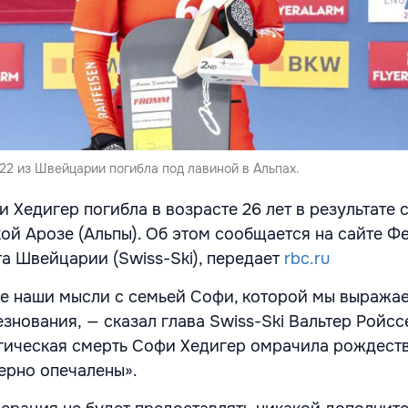
2 из Швейцарии погибла под лавиной в Альпах.
 Хедигер погибла в возрасте 26 лет в результате 
ой Арозе (Альпы). Об этом сообщается на сайте Ф
а Швейцарии (Swiss-Ski), передает
rbc.ru
се наши мысли с семьей Софи, которой мы выража
знования, — сказал глава Swiss-Ski Вальтер Ройсс
агическая смерть Софи Хедигер омрачила рождест
ерно опечалены».