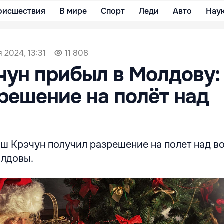
оисшествия
В мире
Спорт
Леди
Авто
Нау
 2024, 13:31
11 808
ун прибыл в Молдову:
решение на полёт над
ш Крэчун получил разрешение на полет над 
олдовы.