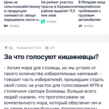
Цены на
На ремонт участка
В Молдове внедр
сельскохозяйственну
трассы в Каушанском
европейские
ю продукцию
районе выделят 17,5
требования к
снижаются: овощи
млн леев
грузовым
подешевели почти на
автомобилям
вчера
30%
вчера
вчера
Kp
19 июня 2011, 13:15
417
За что голосуют кишиневцы?
- Хотим мэра для столицы, но мы устали от
такого количества избирательных кампаний, -
говорит часть избирателей, пришедших отдать
свой голос на участок для голосования №79 в
столичном секторе Боюканы. Больше всего
людей сказали, что проголосовали за
компетентного мэра, который обеспечит им и
их детям лучшее будущее. Корреспонденты