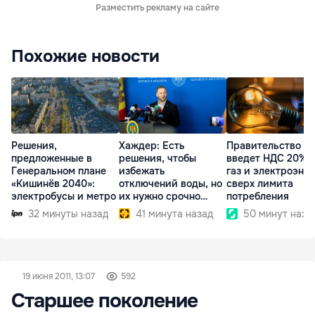
Разместить рекламу на сайте
Похожие новости
Решения,
Хаждер: Есть
Правительство
предложенные в
решения, чтобы
введет НДС 20% 
Генеральном плане
избежать
газ и электроэне
«Кишинёв 2040»:
отключений воды, но
сверх лимита
электробусы и метро
их нужно срочно
потребления
внедрить
32 минуты назад
41 минута назад
50 минут наза
19 июня 2011, 13:07
592
Старшее поколение