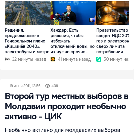
Решения,
Хаждер: Есть
Правительство
предложенные в
решения, чтобы
введет НДС 20% 
Генеральном плане
избежать
газ и электроэне
«Кишинёв 2040»:
отключений воды, но
сверх лимита
электробусы и метро
их нужно срочно
потребления
внедрить
32 минуты назад
41 минута назад
50 минут наза
19 июня 2011, 12:56
439
Второй тур местных выборов в
Молдавии проходит необычно
активно - ЦИК
Необычно активно для молдавских выборов