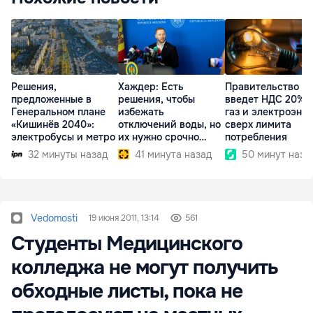
Решения,
Хаждер: Есть
Правительство
предложенные в
решения, чтобы
введет НДС 20% 
Генеральном плане
избежать
газ и электроэне
«Кишинёв 2040»:
отключений воды, но
сверх лимита
электробусы и метро
их нужно срочно
потребления
внедрить
32 минуты назад
41 минута назад
50 минут наза
Vedomosti
19 июня 2011, 13:14
561
Студенты Медицинского
колледжа не могут получить
обходные листы, пока не