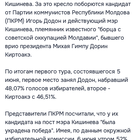
Кишинева. За это кресло поборются кандидат
от Партии коммунистов Республики Молдова
(ПКРМ) Игорь Додон и действующий мэр
Кишинева, племянник известного "борца с
советской оккупацией Молдавии", бывшего
врио президента Михая Гимпу Дорин
Киртоакэ.
По итогам первого тура, состоявшегося 5
июня, первое место занял Додон, набравший
48,07% голосов избирателей, второе -
Киртоакэ с 46,51%.
Представители ПКРМ посчитали, что у их
кандидата на пост мэра Кишинева "была
украдена победа". Имея, по данным окружной
избирательной комиссии, 6 июня утром 52%