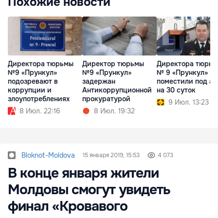
Похожие новости
Директора тюрьмы
Директор тюрьмы
Директора тюрь
№9 «Прункул»
№9 «Прункул»
№ 9 «Прункул»
подозревают в
задержан
поместили под ар
коррупции и
Антикоррупционной
на 30 суток
злоупотреблениях
прокуратурой
9 Июл. 13:23
8 Июл. 22:16
8 Июл. 19:32
Bloknot-Moldova
15 января 2019, 15:53
4 073
В конце января жители
Молдовы смогут увидеть
финал «Кровавого