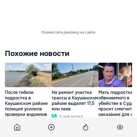
Разместить рекламу на сайте
Похожие новости
После гибели
На ремонт участка
Мать подростка,
подростка в
трассы в Каушанском
обвиняемого в
Каушанском районе
районе выделят 17,5
убийстве в Судар
полиция усилила
млн леев
просит смягчить
проверки водоемов
наказание для сы
3 дня назад
15 Июл. 12:56
12 Июл. 16:00