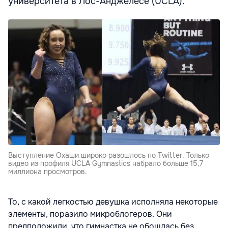
университета в Лос-Анджелесе (UCLA).
Выступление Охаши широко разошлось по Twitter. Только
видео из профиля UCLA Gymnastics набрало больше 15,7
миллиона просмотров.
То, с какой легкостью девушка исполняла некоторые
элементы, поразило микроблогеров. Они
предположили, что гимнастка не обошлась без