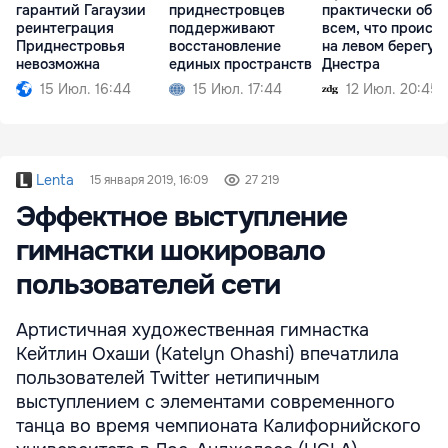
гарантий Гагаузии
приднестровцев
практически обо
реинтеграция
поддерживают
всем, что происх
Приднестровья
восстановление
на левом берегу
невозможна
единых пространств
Днестра
15 Июл. 16:44
15 Июл. 17:44
12 Июл. 20:45
Lenta
15 января 2019, 16:09
27 219
Эффектное выступление
гимнастки шокировало
пользователей сети
Артистичная художественная гимнастка
Кейтлин Охаши (Katelyn Ohashi) впечатлила
пользователей Twitter нетипичным
выступлением c элементами современного
танца во время чемпионата Калифорнийского