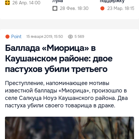
Луна"
поддержку
26 Апр. 14:00
28 Фев. 18:30
23 Мар. 18:15
Point
15 января 2019, 15:50
5 569
Баллада «Миорица» в
Каушанском районе: двое
пастухов убили третьего
Преступление, напоминающее мотивы
известной баллады «Миорица», произошло в
селе Салкуца Ноуэ Каушанского района. Два
пастуха убили своего товарища в драке.