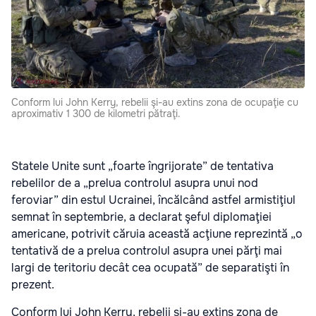
Conform lui John Kerry, rebelii şi-au extins zona de ocupaţie cu
aproximativ 1 300 de kilometri pătraţi.
Statele Unite sunt „foarte îngrijorate” de tentativa
rebelilor de a „prelua controlul asupra unui nod
feroviar” din estul Ucrainei, încălcând astfel armistiţiul
semnat în septembrie, a declarat şeful diplomaţiei
americane, potrivit căruia această acţiune reprezintă „o
tentativă de a prelua controlul asupra unei părţi mai
largi de teritoriu decât cea ocupată” de separatişti în
prezent.
Conform lui John Kerry, rebelii şi-au extins zona de