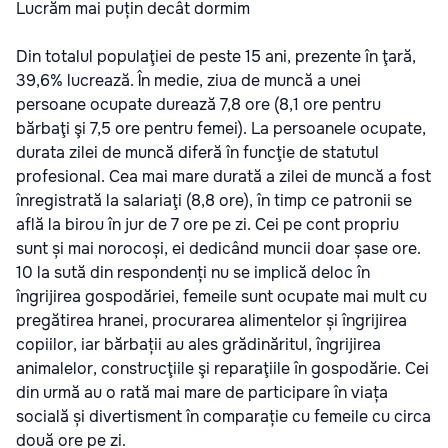
Lucrăm mai puțin decât dormim
Din totalul populaţiei de peste 15 ani, prezente în ţară,
39,6% lucrează. În medie, ziua de muncă a unei
persoane ocupate durează 7,8 ore (8,1 ore pentru
bărbaţi şi 7,5 ore pentru femei). La persoanele ocupate,
durata zilei de muncă diferă în funcţie de statutul
profesional. Cea mai mare durată a zilei de muncă a fost
înregistrată la salariaţi (8,8 ore), în timp ce patronii se
află la birou în jur de 7 ore pe zi. Cei pe cont propriu
sunt și mai norocoși, ei dedicând muncii doar șase ore.
10 la sută din respondenți nu se implică deloc în
îngrijirea gospodăriei, femeile sunt ocupate mai mult cu
pregătirea hranei, procurarea alimentelor și îngrijirea
copiilor, iar bărbații au ales grădinăritul, îngrijirea
animalelor, construcţiile şi reparaţiile în gospodărie. Cei
din urmă au o rată mai mare de participare în viața
socială și divertisment în comparație cu femeile cu circa
două ore pe zi.