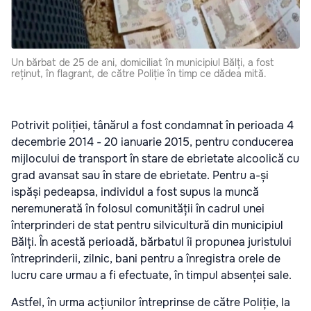
Un bărbat de 25 de ani, domiciliat în municipiul Bălți, a fost
reținut, în flagrant, de către Poliție în timp ce dădea mită.
Potrivit poliției, tânărul a fost condamnat în perioada 4
decembrie 2014 - 20 ianuarie 2015, pentru conducerea
mijlocului de transport în stare de ebrietate alcoolică cu
grad avansat sau în stare de ebrietate. Pentru a-și
ispăși pedeapsa, individul a fost supus la muncă
neremunerată în folosul comunității în cadrul unei
înterprinderi de stat pentru silvicultură din municipiul
Bălți. În acestă perioadă, bărbatul îi propunea juristului
întreprinderii, zilnic, bani pentru a înregistra orele de
lucru care urmau a fi efectuate, în timpul absenței sale.
Astfel, în urma acțiunilor întreprinse de către Poliție, la