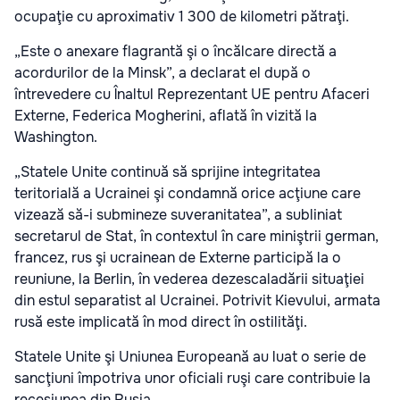
ocupaţie cu aproximativ 1 300 de kilometri pătraţi.
„Este o anexare flagrantă şi o încălcare directă a
acordurilor de la Minsk”, a declarat el după o
întrevedere cu Înaltul Reprezentant UE pentru Afaceri
Externe, Federica Mogherini, aflată în vizită la
Washington.
„Statele Unite continuă să sprijine integritatea
teritorială a Ucrainei şi condamnă orice acţiune care
vizează să-i submineze suveranitatea”, a subliniat
secretarul de Stat, în contextul în care miniştrii german,
francez, rus şi ucrainean de Externe participă la o
reuniune, la Berlin, în vederea dezescaladării situaţiei
din estul separatist al Ucrainei. Potrivit Kievului, armata
rusă este implicată în mod direct în ostilităţi.
Statele Unite şi Uniunea Europeană au luat o serie de
sancţiuni împotriva unor oficiali ruşi care contribuie la
recesiunea din Rusia.