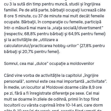
cu 3 la sută din timp pentru muncă, studii și îngrijirea
familiei. Pe de altă parte, bărbaţii ocupaţi lucrează câte
8 ore 5 minute, cu 37 de minute mai mult decât femeile
ocupate. Bărbaţii, în comparaţie cu femeile, participă
într-o măsură mai mare la „viaţa socială/divertisment”
(respectiv, 68,8% pentru bărbaţi şi 64,9% pentru femei)
şi la activităţile de „utilizare a
calculatorului/practicarea hobby-urilor” (27,8% pentru
bărbaţi şi 20,7% pentru femei).
Somnul, cea mai „dulce” ocupație a moldovenilor
Când vine vorba de activitățile la capitolul „îngrijire
personală”, somnul este cea mai importantă „activitate”.
În medie, un locuitor al Moldovei doarme câte 8,9 ore
pe zi, fără a fi înregistrate diferenţe pe sexe. Cel mai
mult se doarme în zilele de odihnă, primii în top fiind
locuitorii cu vârsta cuprinsă între 10-14 ani, care dorm