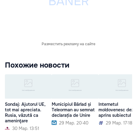
Разместить рекламу на сайте
Похожие новости
Sondaj: Ajutorul UE,
Municipiul Bârlad și
Internetul
tot mai apreciata.
Teleorman au semnat
moldovenesc dezb
Rusia, văzută ca
declarația de Unire
aprins subiectul Un
ameninţare
29 Мар. 20:40
29 Мар. 17:18
30 Мар. 13:51