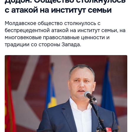
Додон: Общество столкнулось
с атакой на институт семьи
Молдавское общество столкнулось с
беспрецедентной атакой на институт семьи, на
многовековые православные ценности и
традиции со стороны Запада.