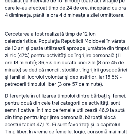
detaliat (la intervale de 10 minute) toate activităţile pe
care le-au efectuat timp de 24 de ore, începând cu ora
4 dimineaţa, până la ora 4 dimineaţa a zilei următoare.
Cercetarea a fost realizată timp de 12 luni
calendaristice. Populaţia Republicii Moldovei în vârsta
de 10 ani şi peste utilizează aproape jumătate din timpul
zilnic (47%) pentru activităţi de îngrijire personală (11
ore 18 minute); 36,5% din durata unei zile (8 ore 45 de
minute) se dedică muncii, studiilor, îngrijirii gospodăriei
şi familiei, lucrului voluntar şi deplasărilor, iar 16,5% -
petrecerii timpului liber (3 ore 57 de minute).
Diferenţele în utilizarea timpului dintre bărbaţi şi femei,
pentru două din cele trei categorii de activităţi, sunt
semnificative. În timp ce femeile utilizează 46,9 la sută
din timp pentru îngrijirea personală, bărbații alocă
acestui tabiet 47,1 %. Ei sunt favorizați și la capitolul
Timp liber. În vreme ce femeile, logic, consumă mai mult