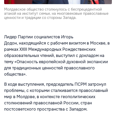
Молдавское общество столкнулось с беспрецедентной
атакой на институт семьи, на многовековые православные
ценности и традиции со стороны Запада.
Лидер Партии социалистов Игорь
Додон, находящийся с рабочим визитом в Москве, в
рамках XXIII Международных Рождественских
образовательных чтений, выступил с докладом на
тему «Опасность европейской духовной экспансии
для традиционных ценностей православного
общества».
В ходе выступления, председатель ПСРМ затронул
проблемы, с которыми сталкивается православный
мир в Молдове, в контексте геополитических
столкновений православной России, стран
постсоветского пространства с Западом.