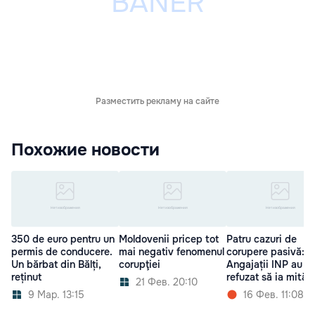
Разместить рекламу на сайте
Похожие новости
350 de euro pentru un
Moldovenii pricep tot
Patru cazuri de
permis de conducere.
mai negativ fenomenul
corupere pasivă:
Un bărbat din Bălți,
corupţiei
Angajații INP au
reținut
refuzat să ia mită
21 Фев. 20:10
9 Мар. 13:15
16 Фев. 11:08