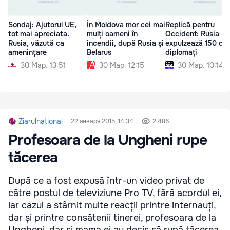
Sondaj: Ajutorul UE,
În Moldova mor cei mai
Replică pentru
tot mai apreciata.
mulți oameni în
Occident: Rusia
Rusia, văzută ca
incendii, după Rusia şi
expulzează 150 de
ameninţare
Belarus
diplomați
30 Мар. 13:51
30 Мар. 12:15
30 Мар. 10:14
Ziarulnational
22 января 2015, 14:34
2 486
Profesoara de la Ungheni rupe
tăcerea
După ce a fost expusă într-un video privat de
către postul de televiziune Pro TV, fără acordul ei,
iar cazul a stârnit multe reacții printre internauți,
dar și printre consătenii tinerei, profesoara de la
Ungheni, dar și mama ei au decis să rupă tăcerea