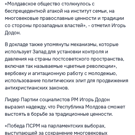
«Молдавское общество столкнулось с
беспрецедентной атакой на институт семьи, на
многовековые православные ценности и традиции
со стороны прозападных властей», - отметил Игорь
Додон.
В докладе также упомянуты механизмы, которые
использует Запад для установки контроля и
давления на страны постсоветского пространства,
включая так называемые «цветные революции»,
вербовку и агитационную работу с молодежью,
использование политических элит для продвижения
антихристианских законов.
Лидер Партии социалистов РМ Игорь Додон
выразил надежду, что Республика Молдова сможет
выстоять в борьбе за традиционные ценности.
«Победа ПСРМ на парламентских выборах,
выступающей за сохранение многовековых