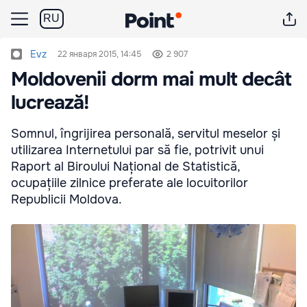
RU
Evz
22 января 2015, 14:45
2 907
Moldovenii dorm mai mult decât
lucrează!
Somnul, îngrijirea personală, servitul meselor și
utilizarea Internetului par să fie, potrivit unui
Raport al Biroului Național de Statistică,
ocupațiile zilnice preferate ale locuitorilor
Republicii Moldova.