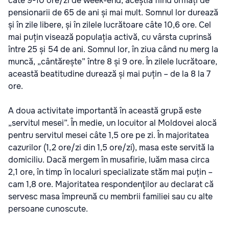
câte 9-10 ore/zi de week-end, aceștia fiind urmați de
pensionarii de 65 de ani și mai mult. Somnul lor durează
și în zile libere, și în zilele lucrătoare câte 10,6 ore. Cel
mai puțin visează populația activă, cu vârsta cuprinsă
între 25 și 54 de ani. Somnul lor, în ziua când nu merg la
muncă, „cântărește” între 8 și 9 ore. În zilele lucrătoare,
această beatitudine durează și mai puțin – de la 8 la 7
ore.
A doua activitate importantă în această grupă este
„servitul mesei”. În medie, un locuitor al Moldovei alocă
pentru servitul mesei câte 1,5 ore pe zi. În majoritatea
cazurilor (1,2 ore/zi din 1,5 ore/zi), masa este servită la
domiciliu. Dacă mergem în musafirie, luăm masa circa
2,1 ore, în timp în localuri specializate stăm mai puțin –
cam 1,8 ore. Majoritatea respondenţilor au declarat că
servesc masa împreună cu membrii familiei sau cu alte
persoane cunoscute.