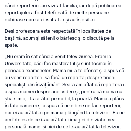
când reporterii i-au vizitat familia, iar după publicarea
reportajului a fost telefonată de multe persoane
dubioase care au insultat-o și au înjosit-o.
Deși profesoara este respectată în localitatea de
baștină, acum și sătenii o bârfesc și o discută pe la
spate.
„Nu eram în sat când a venit televiziunea. Eram la
Universitate, căci fac masteratul și sunt tocmai în
perioada examenelor. Mama mi-a telefonat și a spus că
au venit reporterii să facă un reportaj despre tinerii
specialiști din învățământ. Seara am aflat că reportera i-
a spus mamei despre acel video și, pentru că mama nu
știa nimic, i l-a arătat pe mobil, la poartă. Mama a plâns
în fața camerei și a spus că nu e bine ce fac reporterii,
dar ei au arătat-o pe mama plângând la televizor. Eu nu
am înțeles de ce i-au arătat ei imagini din viața mea
personală mamei și nici de ce le-au arătat la televizor.