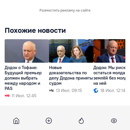
Разместить рекламу на сайте
Похожие новости
Додон о Тофане:
Новые
Додон: Мы риску
Будущий премьер
доказательства по
остаться молдав
должен выбрать
делу Додона приняты
землёй без молда
между народом и
судом
на ней
PAS
13 Июл. 09:15
18 Июл. 12:14
11 Июл. 12:45
Rbc
22 января 2015, 14:18
4 276