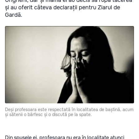
și au oferit câteva declarații pentru Ziarul de
Gardă.
Deși profesoara este respectată în localitatea de baștină, acum
și sătenii o bârfesc și o discută pe la spate.
Din spusele ei, profesoara nu era în localitate atunci