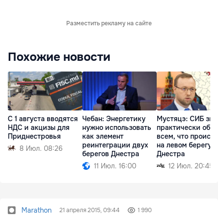
Разместить рекламу на сайте
Похожие новости
С 1 августа вводятся
Чебан: Энергетику
Мустяцэ: СИБ зна
НДС и акцизы для
нужно использовать
практически обо
Приднестровья
как элемент
всем, что происх
реинтеграции двух
на левом берегу
8 Июл. 08:26
берегов Днестра
Днестра
11 Июл. 16:00
12 Июл. 20:45
Marathon
21 апреля 2015, 09:44
1 990