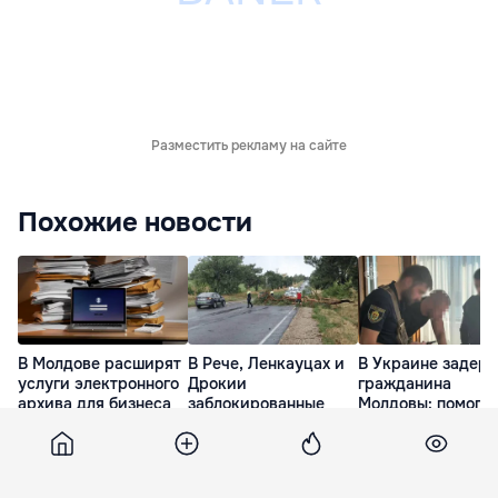
Разместить рекламу на сайте
Похожие новости
В Молдове расширят
В Рече, Ленкауцах и
В Украине задер
услуги электронного
Дрокии
гражданина
архива для бизнеса
заблокированные
Молдовы: помогал
трассы расчистили
банковским
вчера
от деревьев
мошенничеством 
Чехии
вчера
вчера