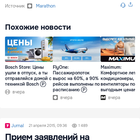
Источник
Marathon
Похожие новости
Bosch Store: Цены
FlyOne:
Maximum:
ушли в отпуск, а ты
Пассажиропоток
Комфортное лето 
отправляйся домой с
вырос на 60%, а 90%
кондиционеры,
техникой Bosch Ⓟ
рейсов выполнены по
вентиляторы по
расписанию Ⓟ
выгодным ценам
вчера
вчера
вчера
Jurnal
21 апреля 2015, 09:36
1 489
Прием заявлений на