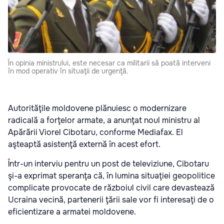
În opinia ministrului, este necesar ca militarii să poată interveni
în mod operativ în situaţii de urgenţă.
Autorităţile moldovene plănuiesc o modernizare
radicală a forţelor armate, a anunţat noul ministru al
Apărării Viorel Cibotaru, conforme Mediafax. El
aşteaptă asistenţă externă în acest efort.
Într-un interviu pentru un post de televiziune, Cibotaru
şi-a exprimat speranţa că, în lumina situaţiei geopolitice
complicate provocate de războiul civil care devastează
Ucraina vecină, partenerii ţării sale vor fi interesaţi de o
eficientizare a armatei moldovene.