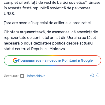
complet diferit faţă de vechile barăci sovietice” rămase
în această fostă republică sovietică de pe vremea
URSS.
Ţara are nevoie în special de artilerie, a precizat el.
Cibotaru argumentează, de asemenea, că ameninţările
reprezentate de conflictul armat din Ucraina au făcut
necesară o nouă dezbatere politică despre actualul
statut neutru al Republicii Moldova.
Подпишитесь на новости Point.md в Google
Источник
Infomoldova