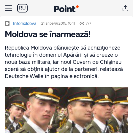
RU
Infomoldova
21 апреля 2015, 10:11
777
Moldova se înarmează!
Republica Moldova plănuieşte să achiziţioneze
tehnologie în domeniul Apărării şi să creeze o
nouă bază militară, iar noul Guvern de Chişinău
speră să obţină ajutor de la parteneri, relatează
Deutsche Welle în pagina electronică.