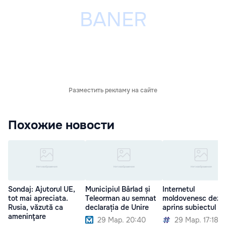
Разместить рекламу на сайте
Похожие новости
Sondaj: Ajutorul UE,
Municipiul Bârlad și
Internetul
tot mai apreciata.
Teleorman au semnat
moldovenesc dezb
Rusia, văzută ca
declarația de Unire
aprins subiectul Un
ameninţare
29 Мар. 20:40
29 Мар. 17:18