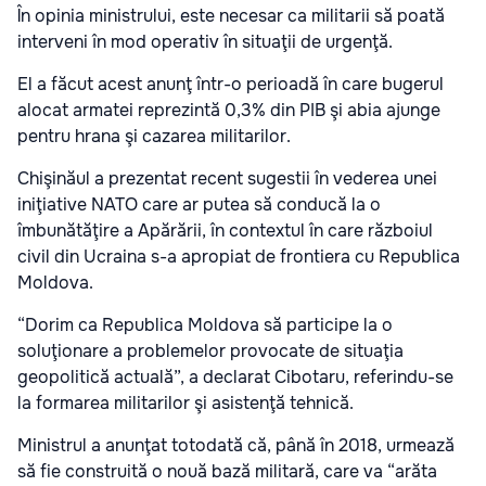
În opinia ministrului, este necesar ca militarii să poată
interveni în mod operativ în situaţii de urgenţă.
El a făcut acest anunţ într-o perioadă în care bugerul
alocat armatei reprezintă 0,3% din PIB şi abia ajunge
pentru hrana şi cazarea militarilor.
Chişinăul a prezentat recent sugestii în vederea unei
iniţiative NATO care ar putea să conducă la o
îmbunătăţire a Apărării, în contextul în care războiul
civil din Ucraina s-a apropiat de frontiera cu Republica
Moldova.
“Dorim ca Republica Moldova să participe la o
soluţionare a problemelor provocate de situaţia
geopolitică actuală”, a declarat Cibotaru, referindu-se
la formarea militarilor şi asistenţă tehnică.
Ministrul a anunţat totodată că, până în 2018, urmează
să fie construită o nouă bază militară, care va “arăta