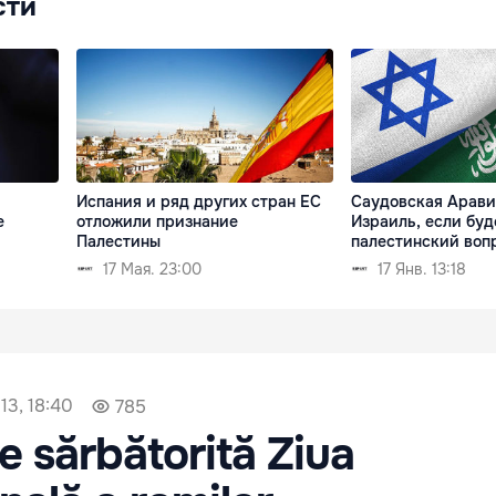
сти
Испания и ряд других стран ЕС
Саудовская Арави
е
отложили признание
Израиль, если буд
Палестины
палестинский воп
17 Мая. 23:00
17 Янв. 13:18
13, 18:40
785
e sărbătorită Ziua