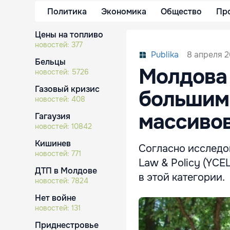
Политика
Экономика
Общество
Пр
Цены на топливо
новостей:
377
8 апреля 2
Publika
Бельцы
Молдова 
новостей:
5726
Газовый кризис
большим
новостей:
408
массиво
Гагаузия
новостей:
10842
Кишинев
Согласно исследов
новостей:
771
Law & Policy (YCE
ДТП в Молдове
в этой категории.
новостей:
7824
Нет войне
новостей:
131
Приднестровье