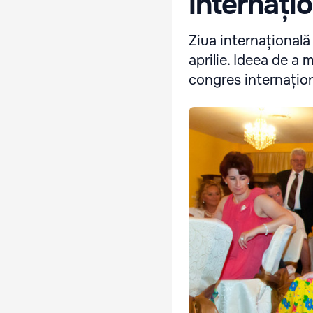
internațio
Ziua internațională 
aprilie. Ideea de a m
congres internaționa