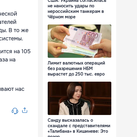
США: Украина согласилась
не наносить удары по
нероссийским танкерам в
ческой
Чёрном море
ателей
ы. В то же
системы.
ится на 105
аза на
Лимит валютных операций
без разрешения НБМ
вырастет до 250 тыс. евро
ивают нас
Санду высказалась о
скандале с представителями
«Талибана» в Кишиневе: Это
позор