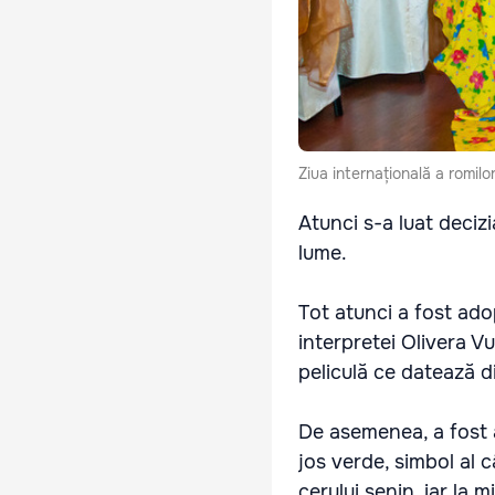
Ziua internațională a romilor
Atunci s-a luat decizi
lume.
Tot atunci a fost ado
interpretei Olivera Vuc
peliculă ce datează d
De asemenea, a fost a
jos verde, simbol al c
cerului senin, iar la 