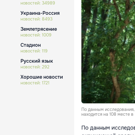
новостей:
34989
Украина-Россия
новостей:
8493
Землетрясение
новостей:
1009
Стадион
новостей:
119
Русский язык
новостей:
292
Хорошие новости
новостей:
1721
По данным исследования,
находится на 108 месте в 
По данным исследов