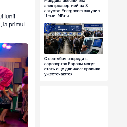
Молдова обеспечена
электроэнергией на 8
августа: Energocom закупил
l lunii
11 тыс. МВт·ч
, la primul
С сентября очереди в
аэропортах Европы могут
стать еще длиннее: правила
ужесточаются