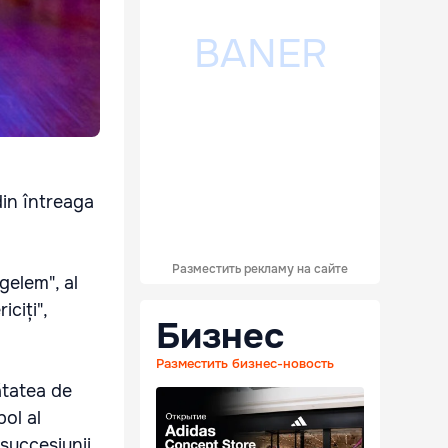
din întreaga
Разместить рекламу на сайте
gelem", al
iciți",
Бизнес
Разместить бизнес-новость
ătatea de
bol al
 succesiunii