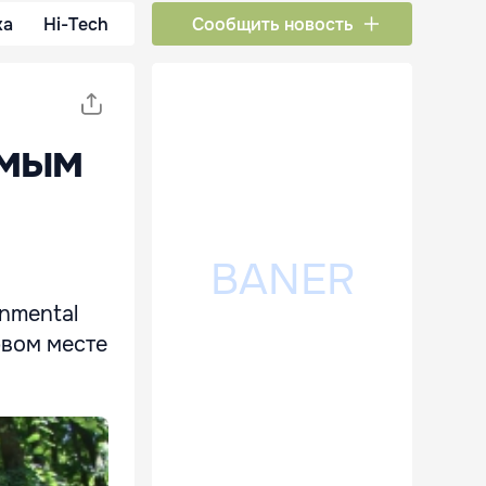
ка
Hi-Tech
Сообщить новость
амым
onmental
рвом месте