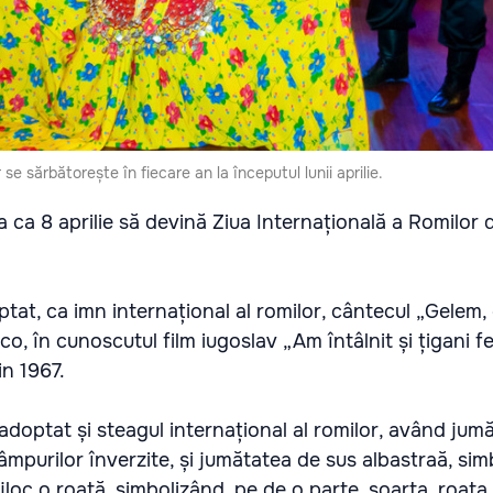
 se sărbătorește în fiecare an la începutul lunii aprilie.
a ca 8 aprilie să devină Ziua Internațională a Romilor 
ptat, ca imn internațional al romilor, cântecul „Gelem, 
o, în cunoscutul film iugoslav „Am întâlnit și țigani fer
in 1967.
doptat și steagul internațional al romilor, având jum
âmpurilor înverzite, și jumătatea de sus albastraă, sim
mijloc o roată, simbolizând, pe de o parte, soarta, roata