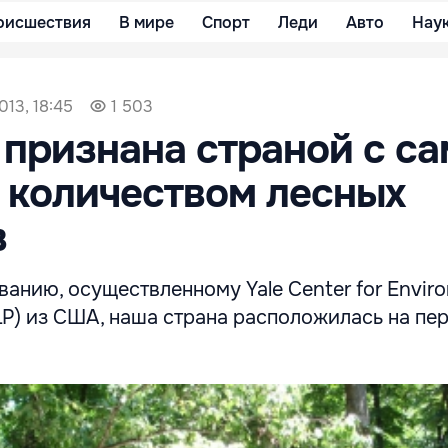
оисшествия
В мире
Спорт
Леди
Авто
Нау
013, 18:45
1 503
признана страной с с
 количеством лесных
в
анию, осуществленному Yale Center for Envir
LP) из США, наша страна расположилась на пе