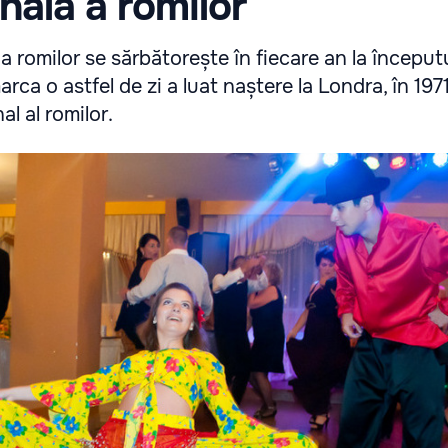
nală a romilor
a romilor se sărbătorește în fiecare an la începutu
arca o astfel de zi a luat naștere la Londra, în 1971
l al romilor.