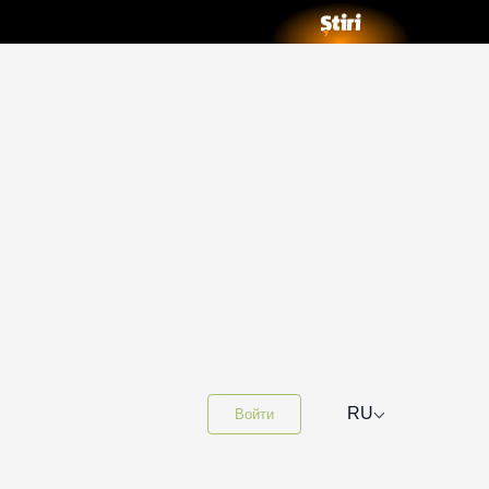
⌵
RU
Войти