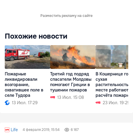
Разместить рекламу на сайте
Похожие новости
Пожарные
Третий год подряд
В Кошернице гор
ликвидировали
спасатели Молдовы
сухая
возгорание,
помогают Греции в
растительность: 
охватившее поле в
тушении пожаров
месте работают т
селе Тудора
расчёта пожарны
13 Июл. 15:08
13 Июл. 17:29
23 Июл. 19:29
Life
4 февраля 2019, 15:54
6 167