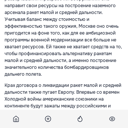
направит свои ресурсы на построение наземного
арсенала ракет малой и средней дальности.
Учитывая баланс между стоимостью и
эффективностью такого оружия, Москве оно очень
пригодится на фоне того, как для ее амбициозной
программы военной модернизации все больше не
хватает ресурсов. Ей также не хватает средств на то,
чтобы профинансировать альтернативу ракетам
малой и средней дальности, а именно построение
значительного количества бомбардировщиков
дальнего полета.
Крах договора о ликвидации ракет малой и средней
дальности также пугает Европу. Впервые со времен
Холодной войны американские союзники на
континенте будут зажаты между российскими и
американскими ядерными ракетами. Министр
иностранных дел Германии Хайко Маас уже
раскритиковал США за объявление о выходе из