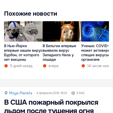
Похожие новости
В Нью-Йорке
В Бельгии впервые
Ученые: COVID-19
впервые нашли вирус
выявили вирус
может активиров
Бурбон, от которого
Западного Нила у
спящие вирусы в
нет вакцины
лошади
организме
5 дней назад
вчера
14 часов назад
Moya-Planeta
4 февраля 2019, 16:01
5 642
В США пожарный покрылся
льдом после тушения огня