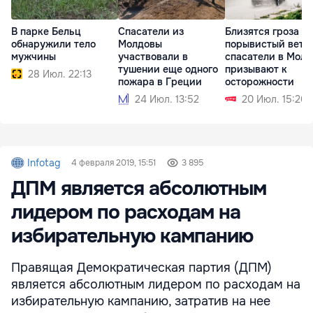
В парке Бельц
Спасатели из
Близятся гроза и
обнаружили тело
Молдовы
порывистый вете
мужчины
участвовали в
спасатели в Молд
тушении еще одного
призывают к
28 Июл. 22:13
пожара в Греции
осторожности
24 Июл. 13:52
20 Июл. 15:20
Infotag
4 февраля 2019, 15:51
3 895
ДПМ является абсолютным
лидером по расходам на
избирательную кампанию
Правящая Демократическая партия (ДПМ)
является абсолютным лидером по расходам на
избирательную кампанию, затратив на нее