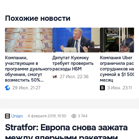
Похожие новости
Компании,
Депутат Куюмжу
Компания Uber
участвующие в
требует проверить
ограничила расх
программе дуального
расходы НБМ
сотрудников на 
обучения, смогут
суммой в $1 500 в
27 Июл. 22:36
возместить 50%
месяц
расходов
29 Июл. 21:27
3 Июн. 23:11
Unian
4 февраля 2019, 15:50
3 744
Stratfor: Европа снова зажата
между ядерными ракетами