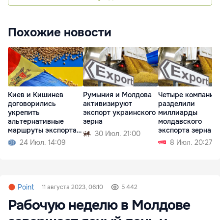
Похожие новости
Киев и Кишинев
Румыния и Молдова
Четыре компании
договорились
активизируют
разделили
укрепить
экспорт украинского
миллиарды
альтернативные
зерна
молдавского
маршруты экспорта
экспорта зерна
30 Июл. 21:00
зерна
24 Июл. 14:09
8 Июл. 20:27
Point
11 августа 2023, 06:10
5 442
Рабочую неделю в Молдове