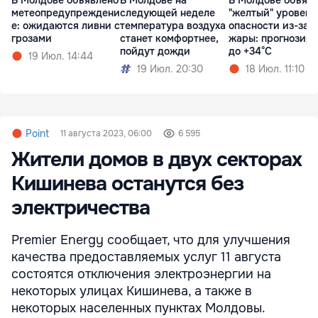
В Молдове объявлено
В Молдове на
В Молдове объяв
метеопредупреждени
следующей неделе
"желтый" уровень
е: ожидаются ливни с
температура воздуха
опасности из-за
грозами
станет комфортнее,
жары: прогнозир
пойдут дожди
до +34°C
19 Июл. 14:44
19 Июл. 20:30
18 Июл. 11:10
Point
11 августа 2023, 06:00
6 595
Жители домов в двух секторах
Кишинева останутся без
электричества
Premier Energy сообщает, что для улучшения
качества предоставляемых услуг 11 августа
состоятся отключения электроэнергии на
некоторых улицах Кишинева, а также в
некоторых населенных пунктах Молдовы.