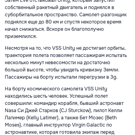
Затем Eve отстыковал Unity, который запустил
собственный ракетный двигатель и поднялся в
суборбитальное пространство. Самолет-разгонщик
поднялся еще до 80 км и спустя некоторое время
начал снижаться. Вскоре он благополучно
приземлился.
Несмотря на то, что VSS Unity не достигает орбиты,
траектория полета позволяет пассажирам испытать
несколько минут невесомости на достаточно
большой высоте, чтобы увидеть кривизну Земли.
Пассажиры на борту испытали перегрузки в 3g.
На борту космического самолета VSS Unity
находились шесть человек. Успешный полет
совершили: командир корабля, бывший астронавт
Nasa Си Джей Старков (CJ Sturckow), пилот Келли
Латимер (Kelly Latimer), а также Бет Мозес (Beth
Moses), главный инструктор Virgin Galactic по
астронавтике, которая готовила экипаж перед