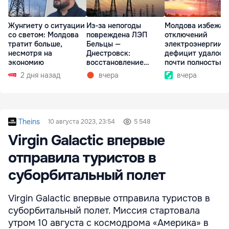
Жунгиету о ситуации
Из-за непогоды
Молдова избежал
со светом: Молдова
повреждена ЛЭП
отключений
тратит больше,
Бельцы —
электроэнергии:
несмотря на
Днестровск:
дефицит удалось
экономию
восстановление
почти полностью
займет более недели
покрыть
2 дня назад
вчера
вчера
Theins
10 августа 2023, 23:54
5 548
Virgin Galactic впервые
отправила туристов в
суборбитальный полет
Virgin Galactic впервые отправила туристов в
суборбитальный полет. Миссия стартовала
утром 10 августа с космодрома «Америка» в