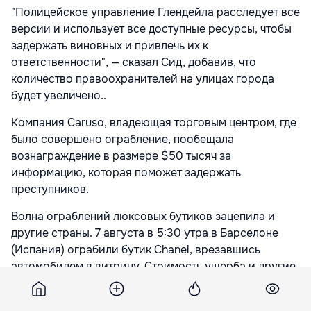
"Полицейское управление Глендейла расследует все
версии и использует все доступные ресурсы, чтобы
задержать виновных и привлечь их к
ответственности", — сказал Сид, добавив, что
количество правоохранителей на улицах города
будет увеличено..
Компания Caruso, владеющая торговым центром, где
было совершено ограбление, пообещала
вознаграждение в размере $50 тысяч за
информацию, которая поможет задержать
преступников.
Волна ограблений люксовых бутиков зацепила и
другие страны. 7 августа в 5:30 утра в Барселоне
(Испания) ограбили бутик Chanel, врезавшись
автомобилем в витрину. Стоимость ущерба и другие
подробности не сообщали, но, по словам полиции и
местных жителей, такое часто происходит тут с