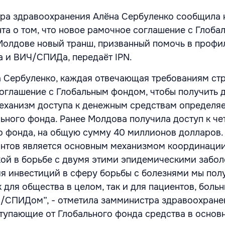
ра здравоохранения Алёна Сербуленко сообщила 
та о том, что новое рамочное соглашение с Глоба
олдове новый транш, призванный помочь в профи
а и ВИЧ/СПИДа, передаёт IPN.
 Сербуленко, каждая отвечающая требованиям ст
оглашение с Глобальным фондом, чтобы получить д
еханизм доступа к денежным средствам определя
ьного фонда. Ранее Молдова получила доступ к ч
о фонда, на общую сумму 40 миллионов долларов.
антов является основным механизмом координаци
ой в борьбе с двумя этими эпидемическими забол
ия инвестиций в сферу борьбы с болезнями мы пол
 для общества в целом, так и для пациентов, боль
/СПИДом”, - отметила замминистра здравоохране
ступающие от Глобального фонда средства в основ