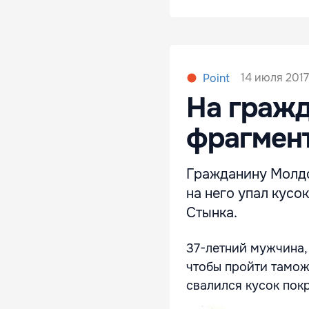
14 июля 2017
Point
На граж
фрагмен
Гражданину Молдо
на него упал кусо
Стынка.
37-летний мужчина,
чтобы пройти тамож
свалился кусок пок