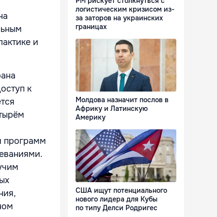
РМ рискует столкнуться с
логистическим кризисом из-
на
за заторов на украинских
границах
льным
лактике и
рана
оступ к
Молдова назначит послов в
ется
Африку и Латинскую
етырём
Америку
и программ
еваниями.
учим
ных
США ищут потенциального
ния,
нового лидера для Кубы
ном
по типу Делси Родригес