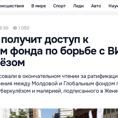
оисшествия
В мире
Спорт
Леди
Авто
Нау
13:30
1 050
получит доступ к
м фонда по борьбе с В
лёзом
совали в окончательном чтении за ратификац
ения между Молдовой и Глобальным фондом 
беркулёзом и малярией, подписанного в Жене