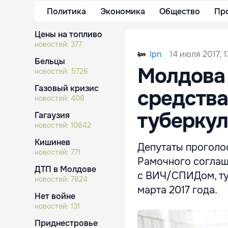
Политика
Экономика
Общество
Пр
Цены на топливо
новостей:
377
14 июля 2017, 
Ipn
Бельцы
Молдова 
новостей:
5726
Газовый кризис
средства
новостей:
408
туберку
Гагаузия
новостей:
10842
Кишинев
Депутаты проголо
новостей:
771
Рамочного соглаш
ДТП в Молдове
с ВИЧ/СПИДом, ту
новостей:
7824
марта 2017 года.
Нет войне
новостей:
131
Приднестровье