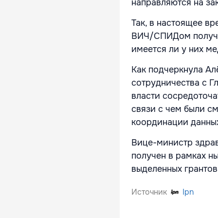
направляются на зак
Так, в настоящее в
ВИЧ/СПИДом получаю
имеется ли у них м
Как подчеркнула Ал
сотрудничества с Г
власти сосредоточа
связи с чем были с
координации данны
Вице-министр здрав
получен в рамках н
выделенных грантов
Источник
Ipn