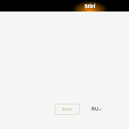
⌵
RU
Войти