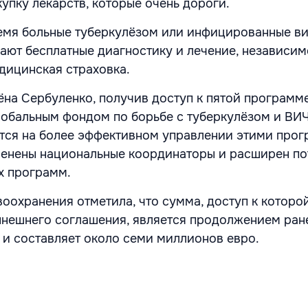
упку лекарств, которые очень дороги.
ремя больные туберкулёзом или инфицированные в
т бесплатные диагностику и лечение, независимо
едицинская страховка.
ёна Сербуленко, получив доступ к пятой программ
лобальным фондом по борьбе с туберкулёзом и В
тся на более эффективном управлении этими прог
менены национальные координаторы и расширен п
х программ.
оохранения отметила, что сумма, доступ к которо
ынешнего соглашения, является продолжением ран
 и составляет около семи миллионов евро.