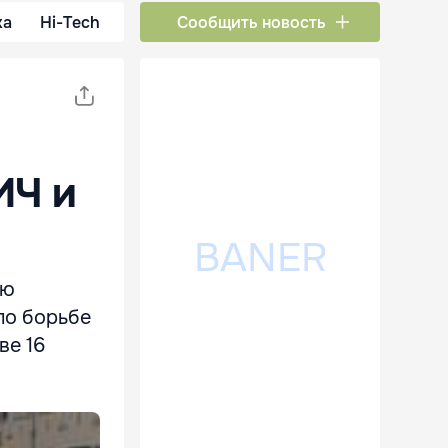
ка
Hi-Tech
Сообщить новость
ИЧ и
ию
по борьбе
ве 16