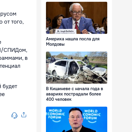
ирусом
 от того,
Америка нашла посла для
е
Молдовы
ИЧ/СПИДом,
раммами, в
отенциал
й будет
В Кишиневе с начала года в
ее
авариях пострадали более
400 человек