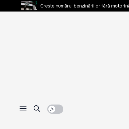
Crește numărul benzinăriilor fără motorină