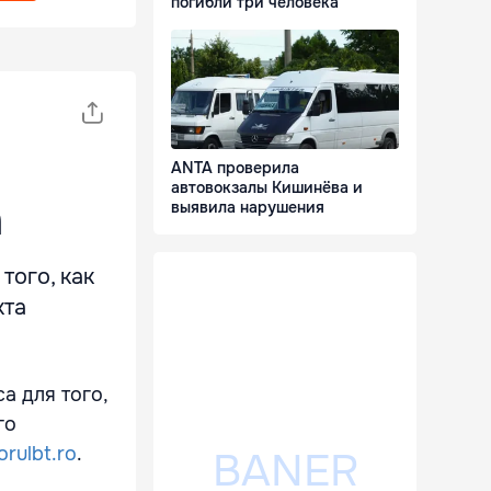
погибли три человека
ANTA проверила
автовокзалы Кишинёва и
а
выявила нарушения
ого, как
кта
а для того,
го
orulbt.ro
.