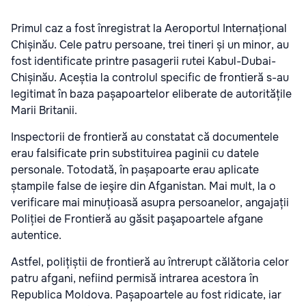
Primul caz a fost înregistrat la Aeroportul Internațional
Chișinău. Cele patru persoane, trei tineri și un minor, au
fost identificate printre pasagerii rutei Kabul-Dubai-
Chișinău. Aceștia la controlul specific de frontieră s-au
legitimat în baza pașapoartelor eliberate de autoritățile
Marii Britanii.
Inspectorii de frontieră au constatat că documentele
erau falsificate prin substituirea paginii cu datele
personale. Totodată, în pașapoarte erau aplicate
ștampile false de ieşire din Afganistan. Mai mult, la o
verificare mai minuțioasă asupra persoanelor, angajații
Poliției de Frontieră au găsit paşapoartele afgane
autentice.
Astfel, polițiștii de frontieră au întrerupt călătoria celor
patru afgani, nefiind permisă intrarea acestora în
Republica Moldova. Pașapoartele au fost ridicate, iar