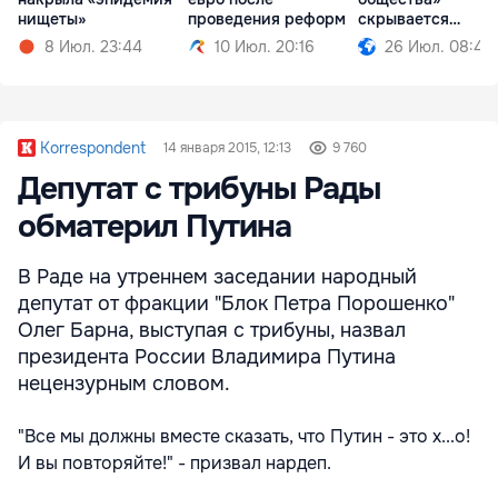
нищеты»
проведения реформ
скрывается
проедание денег
8 Июл. 23:44
10 Июл. 20:16
26 Июл. 08:49
Korrespondent
14 января 2015, 12:13
9 760
Депутат с трибуны Рады
обматерил Путина
В Раде на утреннем заседании народный
депутат от фракции "Блок Петра Порошенко"
Олег Барна, выступая с трибуны, назвал
президента России Владимира Путина
нецензурным словом.
"Все мы должны вместе сказать, что Путин - это х...о!
И вы повторяйте!" - призвал нардеп.