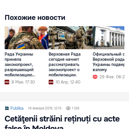
Похожие новости
Рада Украины
Верховная Рада
Официальный са
приняла
сегодня начнет
Верховной рады
законопроект,
рассматривать
Украины подверг
разрешающий
законопроект о
взлому
мобилизацию
мобилизации.
29 Фев. 06:20
осужденных
8 Мая. 17:30
10 Апр. 12:40
Publika
14 января 2015, 12:13
1 126
Cetăţenii străini reținuți cu acte
false în Moldova