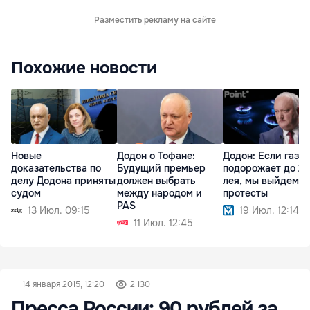
Разместить рекламу на сайте
Похожие новости
Новые
Додон о Тофане:
Додон: Если газ
доказательства по
Будущий премьер
подорожает до 21
делу Додона приняты
должен выбрать
лея, мы выйдем н
судом
между народом и
протесты
PAS
13 Июл. 09:15
19 Июл. 12:14
11 Июл. 12:45
14 января 2015, 12:20
2 130
Пресса России: 90 рублей за