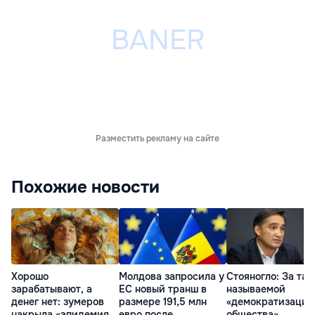
Разместить рекламу на сайте
Похожие новости
Хорошо
Молдова запросила у
Стояногло: За так
зарабатывают, а
ЕС новый транш в
называемой
денег нет: зумеров
размере 191,5 млн
«демократизацие
накрыла «эпидемия
евро после
общества»