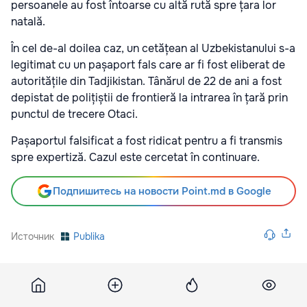
persoanele au fost întoarse cu altă rută spre țara lor
natală.
În cel de-al doilea caz, un cetățean al Uzbekistanului s-a
legitimat cu un pașaport fals care ar fi fost eliberat de
autoritățile din Tadjikistan. Tânărul de 22 de ani a fost
depistat de polițiștii de frontieră la intrarea în țară prin
punctul de trecere Otaci.
Pașaportul falsificat a fost ridicat pentru a fi transmis
spre expertiză. Cazul este cercetat în continuare.
Подпишитесь на новости Point.md в Google
Источник
Publika