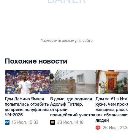
Разместить рекламу на сайте
Похожие новости
Дом Ламина Ямаля
В доме, где родился
Дом за €1 в Итали
попытались ограбить
Адольф Гитлер,
хуже, чем прокля
во время полуфинала
открыли
женщина рассказ
ЧМ-2026
полицейский участок
как обманывают
людей
15 Июл. 15:33
23 Июл. 14:18
25 Июл. 21:30