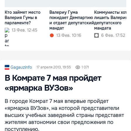
Кто займет место
Валериу Гума
Коммунисты хотя
Валерия Гумы в
покидает Демпартию
лишить Валерия 
парламенте?
и отдает депутатский
депутатского
мандат
мандата
13 Фев. 12:45
13 Фев. 10:16
6 Фев. 17:52
Gagauzinfo
17 апреля 2013, 19:55
1 071
В Комрате 7 мая пройдет
«ярмарка ВУЗов»
В городе Комрат 7 мая впервые пройдет
«ярмарка ВУЗов», на которой представители
высших учебных заведений страны представят
жителям автономии свои предложения по
поступлению.