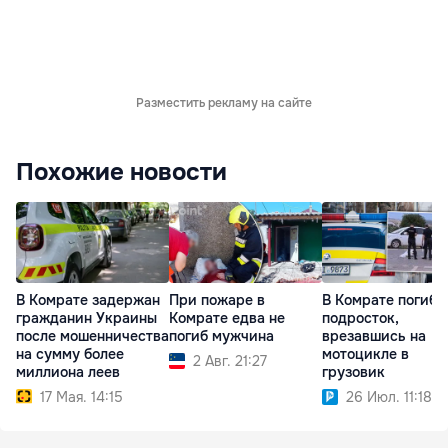
Разместить рекламу на сайте
Похожие новости
В Комрате задержан
При пожаре в
В Комрате погиб
гражданин Украины
Комрате едва не
подросток,
после мошенничества
погиб мужчина
врезавшись на
на сумму более
мотоцикле в
2 Авг. 21:27
миллиона леев
грузовик
17 Мая. 14:15
26 Июл. 11:18