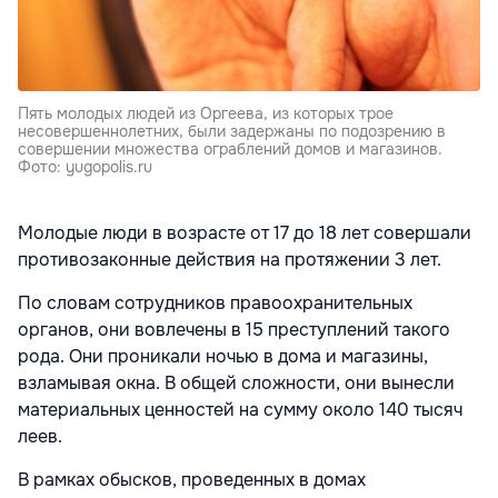
Пять молодых людей из Оргеева, из которых трое
несовершеннолетних, были задержаны по подозрению в
совершении множества ограблений домов и магазинов.
Фото: yugopolis.ru
Молодые люди в возрасте от 17 до 18 лет совершали
противозаконные действия на протяжении 3 лет.
По словам сотрудников правоохранительных
органов, они вовлечены в 15 преступлений такого
рода. Они проникали ночью в дома и магазины,
взламывая окна. В общей сложности, они вынесли
материальных ценностей на сумму около 140 тысяч
леев.
В рамках обысков, проведенных в домах