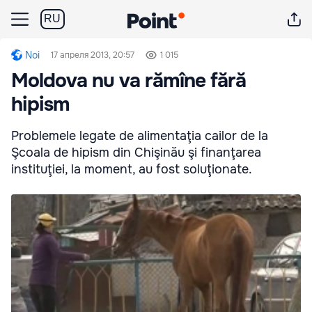
RU
Noi
17 апреля 2013, 20:57
1 015
Moldova nu va rămîne fără
hipism
Problemele legate de alimentaţia cailor de la
Şcoala de hipism din Chişinău şi finanţarea
instituţiei, la moment, au fost soluţionate.