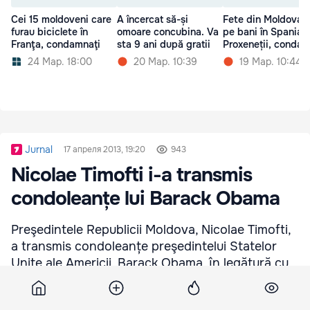
Cei 15 moldoveni care
A încercat să-și
Fete din Moldova, 
furau biciclete în
omoare concubina. Va
pe bani în Spania.
Franţa, condamnaţi
sta 9 ani după gratii
Proxeneții, condam
24 Мар. 18:00
20 Мар. 10:39
19 Мар. 10:44
Jurnal
17 апреля 2013, 19:20
943
Nicolae Timofti i-a transmis
condoleanțe lui Barack Obama
Preşedintele Republicii Moldova, Nicolae Timofti,
a transmis condoleanțe preşedintelui Statelor
Unite ale Americii, Barack Obama, în legătură cu
tragicul eveniment din Boston.