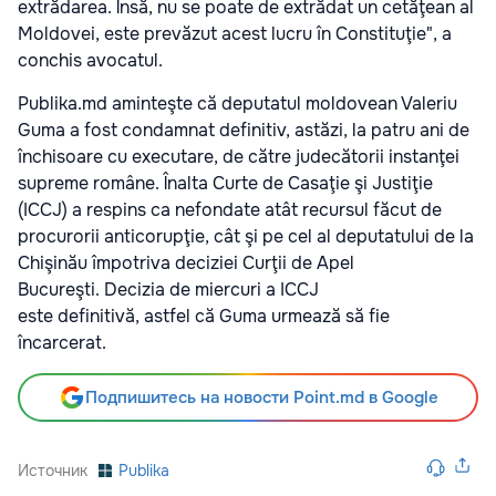
extrădarea. Însă, nu se poate de extrădat un cetăţean al
Moldovei, este prevăzut acest lucru în Constituţie", a
conchis avocatul.
Publika.md aminteşte că deputatul moldovean Valeriu
Guma a fost condamnat definitiv, astăzi, la patru ani de
închisoare cu executare, de către judecătorii instanţei
supreme române. Înalta Curte de Casaţie şi Justiţie
(ICCJ) a respins ca nefondate atât recursul făcut de
procurorii anticorupţie, cât şi pe cel al deputatului de la
Chişinău împotriva deciziei Curţii de Apel
Bucureşti. Decizia de miercuri a ICCJ
este definitivă, astfel că Guma urmează să fie
încarcerat.
Подпишитесь на новости Point.md в Google
Источник
Publika