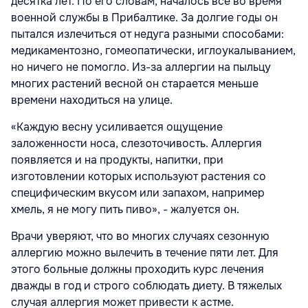
десятка лет. По его словам, началось все во время
военной службы в Прибалтике. За долгие годы он
пытался излечиться от недуга разными способами:
медикаментозно, гомеопатически, иглоукалыванием,
но ничего не помогло. Из-за аллергии на пыльцу
многих растений весной он старается меньше
времени находиться на улице.
«Каждую весну усиливается ощущение
заложенности носа, слезоточивость. Аллергия
появляется и на продукты, напитки, при
изготовлении которых используют растения со
специфическим вкусом или запахом, например
хмель, я не могу пить пиво», - жалуется он.
Врачи уверяют, что во многих случаях сезонную
аллергию можно вылечить в течение пяти лет. Для
этого больные должны проходить курс лечения
дважды в год и строго соблюдать диету. В тяжелых
случая аллергия может привести к астме.