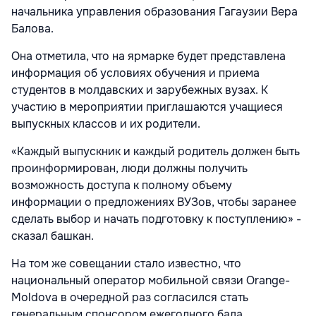
начальника управления образования Гагаузии Вера
Балова.
Она отметила, что на ярмарке будет представлена
информация об условиях обучения и приема
студентов в молдавских и зарубежных вузах. К
участию в мероприятии приглашаются учащиеся
выпускных классов и их родители.
«Каждый выпускник и каждый родитель должен быть
проинформирован, люди должны получить
возможность доступа к полному объему
информации о предложениях ВУЗов, чтобы заранее
сделать выбор и начать подготовку к поступлению» -
сказал башкан.
На том же совещании стало известно, что
национальный оператор мобильной связи Orange-
Moldova в очередной раз согласился стать
генеральным спонсором ежегодного бала