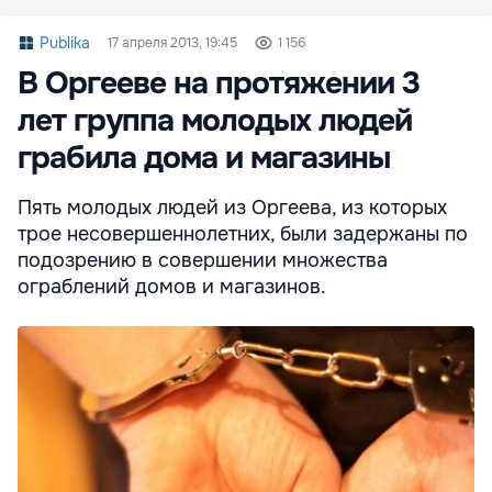
Publika
17 апреля 2013, 19:45
1 156
В Оргееве на протяжении 3
лет группа молодых людей
грабила дома и магазины
Пять молодых людей из Оргеева, из которых
трое несовершеннолетних, были задержаны по
подозрению в совершении множества
ограблений домов и магазинов.