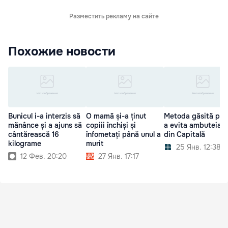
Разместить рекламу на сайте
Похожие новости
Bunicul i-a interzis să
O mamă și-a ținut
Metoda găsită pen
mănânce și a ajuns să
copiii închiși și
a evita ambuteiaje
cântărească 16
înfometați până unul a
din Capitală
kilograme
murit
25 Янв. 12:38
12 Фев. 20:20
27 Янв. 17:17