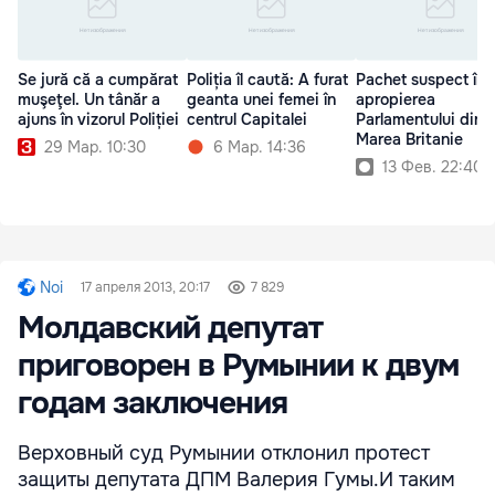
Se jură că a cumpărat
Poliția îl caută: A furat
Pachet suspect în
muşeţel. Un tânăr a
geanta unei femei în
apropierea
ajuns în vizorul Poliției
centrul Capitalei
Parlamentului din
Marea Britanie
29 Мар. 10:30
6 Мар. 14:36
13 Фев. 22:40
Noi
17 апреля 2013, 20:17
7 829
Молдавский депутат
приговорен в Румынии к двум
годам заключения
Верховный суд Румынии отклонил протест
защиты депутата ДПМ Валерия Гумы.И таким