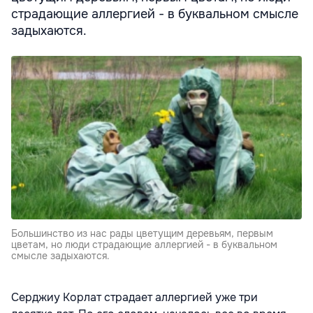
страдающие аллергией - в буквальном смысле
задыхаются.
Большинство из нас рады цветущим деревьям, первым
цветам, но люди страдающие аллергией - в буквальном
смысле задыхаются.
Серджиу Корлат страдает аллергией уже три