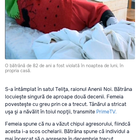
O bătrână de 82 de ani a fost violată în noaptea de luni, în
propria casă.
S-a întâmplat în satul Teliţa, raionul Anenii Noi. Bătrâna
locuieşte singură de aproape două decenii. Femeia
povesteşte cu greu prin ce a trecut. Tânărul a stricat
uşa şi a năvălit în toiul nopţii, transmite
PrimeTV.
Femeia spune că nu a văzut chipul agresorului, fiindcă
acesta i-a scos ochelarii. Bătrâna spune că individul a
mai încercat să o agreseze în decembrie trecut.