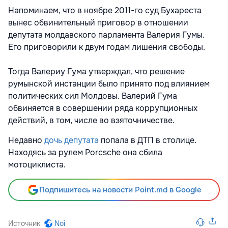
Напоминаем, что в ноябре 2011-го суд Бухареста
вынес обвинительный приговор в отношении
депутата молдавского парламента Валерия Гумы.
Его приговорили к двум годам лишения свободы.
Тогда Валериу Гума утверждал, что решение
румынской инстанции было принято под влиянием
политических сил Молдовы. Валерий Гума
обвиняется в совершении ряда коррупционных
действий, в том, числе во взяточничестве.
Недавно
дочь депутата
попала в ДТП в столице.
Находясь за рулем Porcsche она сбила
мотоциклиста.
Подпишитесь на новости Point.md в Google
Источник
Noi