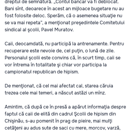
dreptul de semnătură. „Contul bancar va fi deblocat.
Bani sînt, deoarece în acest an mijloace bugetare nu au
fost folosite deloc. Sperăm, că o asemenea situaţie nu
se va mai repeta”, a menţionat preşedintele Comitetului
sindical al şcolii, Pavel Muratov.
Caii, deocamdată, nu participă la antrenamente. Pentru
recuperare este nevoie de, cel puţin, o lună de zile.
Personalul şcolii este convins că, în scurt timp, caii se
vor întrema în totalitate şi chiar vor participa la
campionatul republican de hipism.
De menţionat, că cel mai afectat cal, starea căruia
trezea cele mai temeri, a născut astăzi un mînz.
Amintim, că după ce în presă a apărut informaţia despre
faptul că caii de elită din cadrul Şcolii de hipism din
Chişinău, s-au pomenit în prag de pieire, mai mulţi
cetăţeni au adus sute de saci cu mere, morcov, varză,