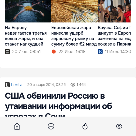
На Европу
Европейская жара
Внучка Софии Ро
надвигается третья
нанесла ущерб
шикует в Европе:
волна жары, и она
зерновому рынку на
замечена на мод
станет наихудшей
сумму более €2 млрд
показе в Париже
20 Июл. 08:51
22 Июл. 16:18
11 Июл. 14:30
Lenta
20 января 2014, 08:25
1 464
США обвинили Россию в
утаивании информации об
угрозах в Сочи
Российские спецслужбы отказались