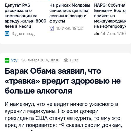
Депутат PAS
На рынках Молдовы
НАРЭ: События н
рассказала о
снизились цены на
Ближнем Востоке
компенсации за
сезонные овощи и
влияют на
аренду жилья: 8000
фрукты
международные 
леев в месяц
на нефтепродукт
10 Июл. 19:02
3 дня назад
14 Июл. 17:55
Ntv
20 января 2014, 08:36
1 702
Барак Обама заявил, что
«травка» вредит здоровью не
больше алкоголя
И намекнул, что не видит ничего ужасного в
курении марихуаны. Но если дочери
президента США станут ее курить, то ему это
вряд ли понравится: «Я сказал своим дочкам,