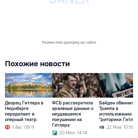
Разместить рекламу на сайте
Похожие новости
Дворец Гитлера в
ФСБ рассекретила
Байден обвинил
Нюрнберге
архивные данные о
Трампа в
переделают в
неудавшемся
использовании
оперный театр
покушении на
"риторики Гитлер
Гитлера
1 Авг. 09:11
22 Мая. 10:50
20 Июл. 14:14