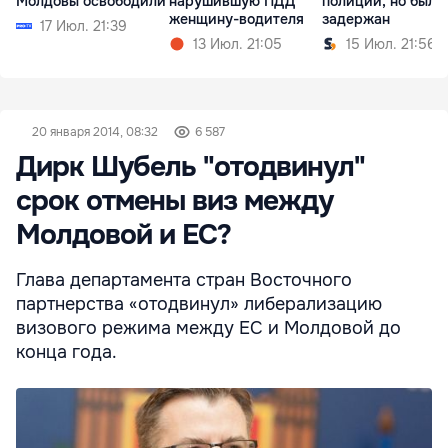
Молдовы освободили
нарушившую ПДД
полиции, но был
женщину-водителя
задержан
17 Июл. 21:39
13 Июл. 21:05
15 Июл. 21:56
20 января 2014, 08:32
6 587
Дирк Шубель "отодвинул"
срок отмены виз между
Молдовой и ЕС?
Глава департамента стран Восточного
партнерства «отодвинул» либерализацию
визового режима между ЕС и Молдовой до
конца года.