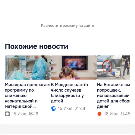
Разместить рекламу на сайте
Похожие новости
Минздрав предлагает
В Молдове растёт
На Ботанике выя
программу по
число случаев
попрошаек,
снижению
близорукости у
использовавших
неонатальной и
детей
детей для сбора
материнской
денег
15 Июл. 21:44
смертности
15 Июл. 16:16
16 Июл. 11:45