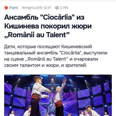
Point
18 марта 2019, 12:37
2 755
Ансамбль "Ciocârlia" из
Кишинева покорил жюри
,,Românii au Talent”
Дети, которые посещают Кишиневский
танцевальный ансамбль "Ciocârlia", выступили
на сцене ,,Românii au Talent” и очаровали
своим талантом и жюри, и зрителей.