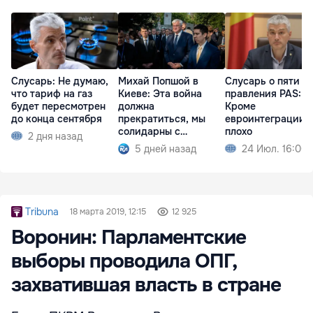
Слусарь: Не думаю,
Михай Попшой в
Слусарь о пяти г
что тариф на газ
Киеве: Эта война
правления PAS:
будет пересмотрен
должна
Кроме
до конца сентября
прекратиться, мы
евроинтеграции, 
солидарны с
плохо
2 дня назад
Украиной
5 дней назад
24 Июл. 16:00
Tribuna
18 марта 2019, 12:15
12 925
Воронин: Парламентские
выборы проводила ОПГ,
захватившая власть в стране