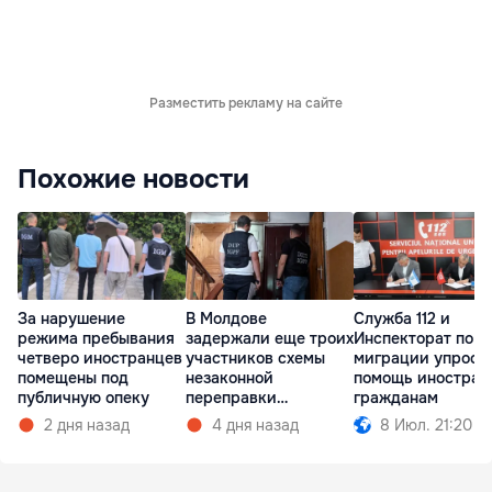
Разместить рекламу на сайте
Похожие новости
За нарушение
В Молдове
Служба 112 и
режима пребывания
задержали еще троих
Инспекторат по
четверо иностранцев
участников схемы
миграции упрост
помещены под
незаконной
помощь иностран
публичную опеку
переправки
гражданам
украинцев в ЕС
2 дня назад
4 дня назад
8 Июл. 21:20