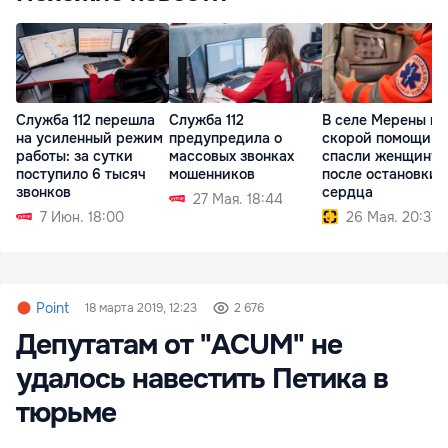
Служба 112 перешла
Служба 112
В селе Мерены в
на усиленный режим
предупредила о
скорой помощи
работы: за сутки
массовых звонках
спасли женщину
поступило 6 тысяч
мошенников
после остановки
звонков
сердца
27 Мая. 18:44
7 Июн. 18:00
26 Мая. 20:37
Point
18 марта 2019, 12:23
2 676
Депутатам от "ACUM" не
удалось навестить Петика в
тюрьме