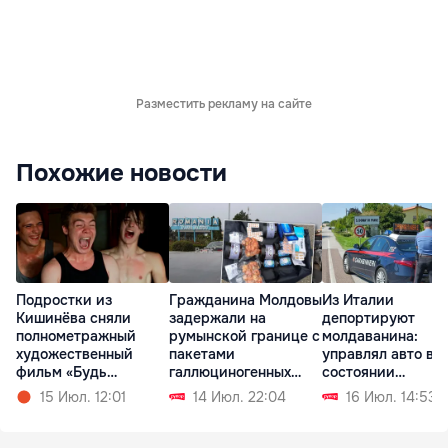
Разместить рекламу на сайте
Похожие новости
Подростки из
Гражданина Молдовы
Из Италии
Кишинёва сняли
задержали на
депортируют
полнометражный
румынской границе с
молдаванина:
художественный
пакетами
управлял авто в
фильм «Будь
галлюциногенных
состоянии
Золотым»
грибов
алкогольного
15 Июл. 12:01
14 Июл. 22:04
16 Июл. 14:53
опьянения