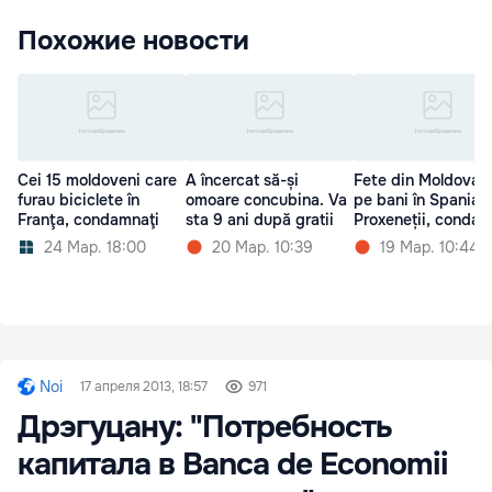
Похожие новости
Cei 15 moldoveni care
A încercat să-și
Fete din Moldova, 
furau biciclete în
omoare concubina. Va
pe bani în Spania.
Franţa, condamnaţi
sta 9 ani după gratii
Proxeneții, condam
24 Мар. 18:00
20 Мар. 10:39
19 Мар. 10:44
Noi
17 апреля 2013, 18:57
971
Дрэгуцану: "Потребность
капитала в Banca de Economii