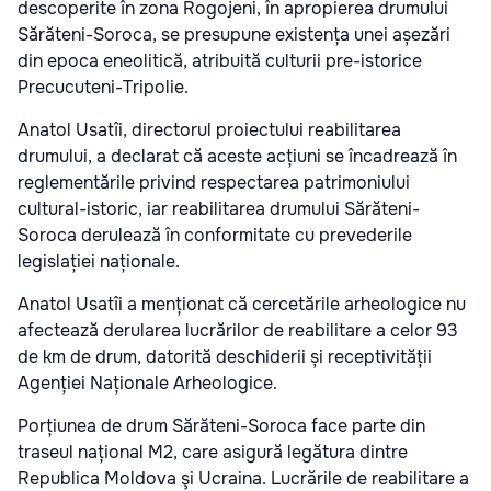
descoperite în zona Rogojeni, în apropierea drumului
Sărăteni-Soroca, se presupune existența unei așezări
din epoca eneolitică, atribuită culturii pre-istorice
Precucuteni-Tripolie.
Anatol Usatîi, directorul proiectului reabilitarea
drumului, a declarat că aceste acțiuni se încadrează în
reglementările privind respectarea patrimoniului
cultural-istoric, iar reabilitarea drumului Sărăteni-
Soroca derulează în conformitate cu prevederile
legislației naționale.
Anatol Usatîi a menționat că cercetările arheologice nu
afectează derularea lucrărilor de reabilitare a celor 93
de km de drum, datorită deschiderii și receptivității
Agenției Naționale Arheologice.
Porțiunea de drum Sărăteni-Soroca face parte din
traseul național M2, care asigură legătura dintre
Republica Moldova şi Ucraina. Lucrările de reabilitare a