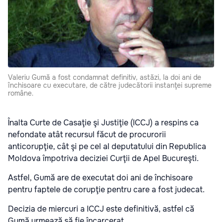
Valeriu Gumă a fost condamnat definitiv, astăzi, la doi ani de
închisoare cu executare, de către judecătorii instanţei supreme
române.
Înalta Curte de Casaţie şi Justiţie (ICCJ) a respins ca
nefondate atât recursul făcut de procurorii
anticorupţie, cât şi pe cel al deputatului din Republica
Moldova împotriva deciziei Curţii de Apel Bucureşti.
Astfel, Gumă are de executat doi ani de închisoare
pentru faptele de corupţie pentru care a fost judecat.
Decizia de miercuri a ICCJ este definitivă, astfel că
Gumă urmează să fie încarcerat.