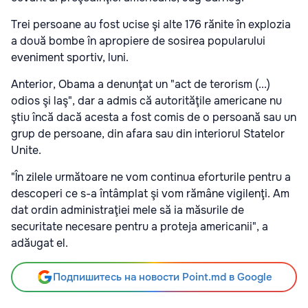
Trei persoane au fost ucise şi alte 176 rănite în explozia
a două bombe în apropiere de sosirea popularului
eveniment sportiv, luni.
Anterior, Obama a denunţat un "act de terorism (...)
odios şi laş", dar a admis că autorităţile americane nu
ştiu încă dacă acesta a fost comis de o persoană sau un
grup de persoane, din afara sau din interiorul Statelor
Unite.
"În zilele următoare ne vom continua eforturile pentru a
descoperi ce s-a întâmplat şi vom rămâne vigilenţi. Am
dat ordin administraţiei mele să ia măsurile de
securitate necesare pentru a proteja americanii", a
adăugat el.
Подпишитесь на новости Point.md в Google