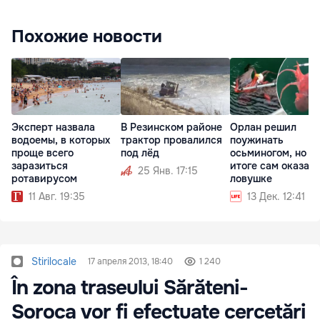
Похожие новости
Эксперт назвала
В Резинском районе
Орлан решил
водоемы, в которых
трактор провалился
поужинать
проще всего
под лёд
осьминогом, но в
заразиться
итоге сам оказалс
25 Янв. 17:15
ротавирусом
ловушке
11 Авг. 19:35
13 Дек. 12:41
Stirilocale
17 апреля 2013, 18:40
1 240
În zona traseului Sărăteni-
Soroca vor fi efectuate cercetări