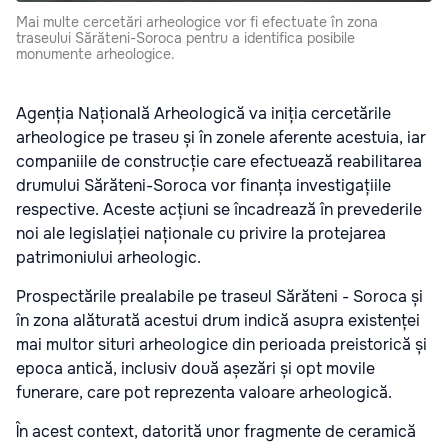
Mai multe cercetări arheologice vor fi efectuate în zona
traseului Sărăteni-Soroca pentru a identifica posibile
monumente arheologice.
Agenția Națională Arheologică va iniția cercetările
arheologice pe traseu și în zonele aferente acestuia, iar
companiile de construcție care efectuează reabilitarea
drumului Sărăteni-Soroca vor finanța investigațiile
respective. Aceste acțiuni se încadrează în prevederile
noi ale legislației naționale cu privire la protejarea
patrimoniului arheologic.
Prospectările prealabile pe traseul Sărăteni - Soroca și
în zona alăturată acestui drum indică asupra existenței
mai multor situri arheologice din perioada preistorică și
epoca antică, inclusiv două așezări și opt movile
funerare, care pot reprezenta valoare arheologică.
În acest context, datorită unor fragmente de ceramică