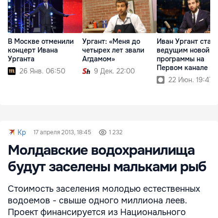
В Москве отменили
Ургант: «Меня до
Иван Ургант стан
концерт Ивана
четырех лет звали
ведущим новой
Урганта
Агдамом»
программы на
Первом канале
26 Янв. 06:50
9 Дек. 22:00
22 Июн. 19:47
Kp
17 апреля 2013, 18:45
1 232
Молдавские водохранилища
будут заселены мальками рыб
Стоимость заселения молодью естественных
водоемов - свыше одного миллиона леев.
Проект финансируется из Национального