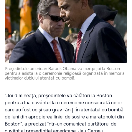
Preşedintele american Barack Obama va merge joi la Boston
pentru a asista la o ceremonie religioasă organizată în memoria
victimelor dublului atentat cu bombă.
"Joi dimineaţa, preşedintele va călători la Boston
pentru a lua cuvântul la o ceremonie consacrată celor
care au fost ucişi sau grav răniţi în atentatul cu bombă
de luni din apropierea liniei de sosire a maratonului din
Boston", a precizat într-un comunicat purtătorul de
cuvânt al preşedinţiei americane, Jay Carney.