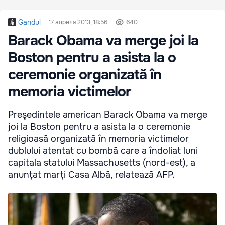
Gandul
17 апреля 2013, 18:56
640
Barack Obama va merge joi la
Boston pentru a asista la o
ceremonie organizată în
memoria victimelor
Preşedintele american Barack Obama va merge
joi la Boston pentru a asista la o ceremonie
religioasă organizată în memoria victimelor
dublului atentat cu bombă care a îndoliat luni
capitala statului Massachusetts (nord-est), a
anunţat marţi Casa Albă, relatează AFP.