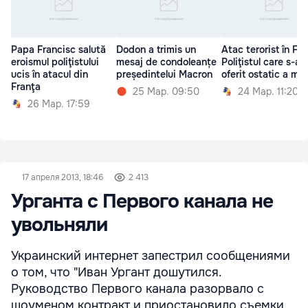
Papa Francisc salută
Dodon a trimis un
Atac terorist în Fra
eroismul poliţistului
mesaj de condoleanțe
Poliţistul care s-a
ucis în atacul din
președintelui Macron
oferit ostatic a mur
Franţa
25 Мар. 09:50
24 Мар. 11:20
26 Мар. 17:59
17 апреля 2013, 18:46
2 413
Урганта с Первого канала не
увольняли
Украинский интернет запестрил сообщениями
о том, что "Иван Ургант дошутился.
Руководство Первого канала разорвало с
шоуменом контракт и приостановило съемки