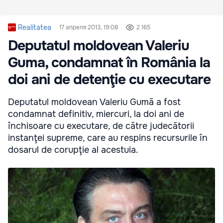
Realitatea
17 апреля 2013, 19:08
2 165
Deputatul moldovean Valeriu
Guma, condamnat în România la
doi ani de detenţie cu executare
Deputatul moldovean Valeriu Gumă a fost
condamnat definitiv, miercuri, la doi ani de
închisoare cu executare, de către judecătorii
instanţei supreme, care au respins recursurile în
dosarul de corupţie al acestuia.