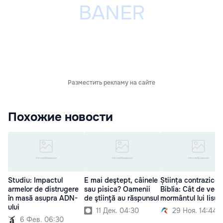
Разместить рекламу на сайте
Похожие новости
Studiu: Impactul
E mai deştept, câinele
Știința contrazice
armelor de distrugere
sau pisica? Oamenii
Biblia: Cât de vech
în masă asupra ADN-
de ştiinţă au răspunsul
mormântul lui Iisus
ului
11 Дек. 04:30
29 Ноя. 14:44
6 Фев. 06:30