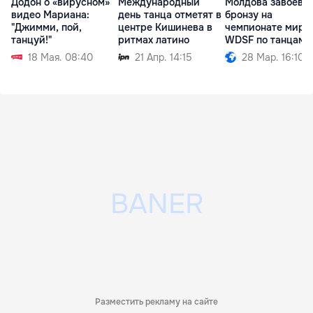
Додон о «вирусном»
Международный
Молдова завоева
видео Мариана:
день танца отметят в
бронзу на
"Джимми, пой,
центре Кишинева в
чемпионате мира
танцуй!"
ритмах латино
WDSF по танцам
18 Мая. 08:40
21 Апр. 14:15
28 Мар. 16:10
Разместить рекламу на сайте