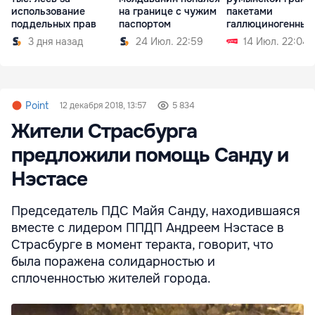
использование
на границе с чужим
пакетами
поддельных прав
паспортом
галлюциногенных
грибов
3 дня назад
24 Июл. 22:59
14 Июл. 22:04
Point
12 декабря 2018, 13:57
5 834
Жители Страсбурга
предложили помощь Санду и
Нэстасе
Председатель ПДС Майя Санду, находившаяся
вместе с лидером ППДП Андреем Нэстасе в
Страсбурге в момент теракта, говорит, что
была поражена солидарностью и
сплоченностью жителей города.