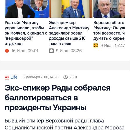
Усатый: Мунтяну
Экс-премьер
Воронин об отста
упрашивали, чтобы
Александр Мунтяну
Мунтяну: Он уже 
он молчал, скандал с
задекларировал
том возрасте, чт
"веришоарой"
доходы свыше 216
думать о карьере
отдыхает
тысяч леев
9 Июл. 15:47
16 Июл. 09:01
9 Июл. 08:26
Life
12 декабря 2018, 14:20
2 101
Экс-спикер Рады собрался
баллотироваться в
президенты Украины
Бывший спикер Верховной рады, глава
Социалистической партии Александра Мороза