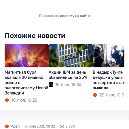
Разместить рекламу на сайте
Похожие новости
Магнитная буря
Акции IBM за день
В Чадыр-Лунге
вкачала 20 лишних
обвалились на 25%
девушка упала с
ампер в
четвертого этажа
15 Июл. 16:34
энергосистему Новой
выжила
Зеландии
29 Июл. 10:01
10 Июл. 19:29
Point
9 июля 2021, 08:32
2 880