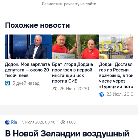
Разместить рекламу на сайте
Похожие новости
Додон: Моя зарплата
Брат Игоря Додона
Додон: Доставлят
депутата — около 20
проиграл в первой
газ из России
тысяч леев
инстанции иск
возможно, в том
против СИБ
числе через
5 дней назад
«Турецкий поток»
25 Июл. 20:30
23 Июл. 20:09
Ria
9 июля 2021, 08:40
1 668
В Новой Зеландии воздушный