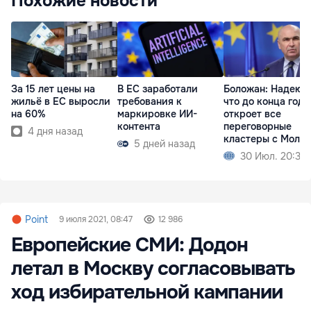
Похожие новости
За 15 лет цены на
В ЕС заработали
Боложан: Надеюс
жильё в ЕС выросли
требования к
что до конца года
на 60%
маркировке ИИ-
откроет все
контента
переговорные
4 дня назад
кластеры с Молд
5 дней назад
30 Июл. 20:36
Point
9 июля 2021, 08:47
12 986
Европейские СМИ: Додон
летал в Москву согласовывать
ход избирательной кампании