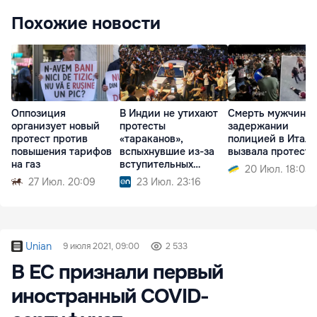
Похожие новости
Оппозиция
В Индии не утихают
Смерть мужчины 
организует новый
протесты
задержании
протест против
«тараканов»,
полицией в Итал
повышения тарифов
вспыхнувшие из-за
вызвала протесты
на газ
вступительных
20 Июл. 18:03
экзаменов
27 Июл. 20:09
23 Июл. 23:16
Unian
9 июля 2021, 09:00
2 533
В ЕС признали первый
иностранный COVID-