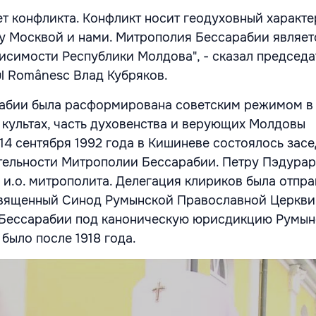
 конфликта. Конфликт носит геодуховный характер.
у Москвой и нами. Митрополия Бессарабии являет
исимости Республики Молдова", - сказал председа
ul Românesc Влад Кубряков.
бии была расформирована советским режимом в 1
 культах, часть духовенства и верующих Молдовы
14 сентября 1992 года в Кишиневе состоялось зас
ельности Митрополии Бессарабии. Петру Пэдурар
 и.о. митрополита. Делегация клириков была отпра
Священный Синод Румынской Православной Церкви
Бессарабии под каноническую юрисдикцию Румын
 было после 1918 года.