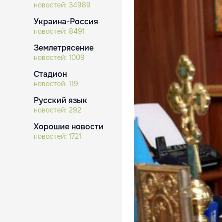
новостей:
34989
Украина-Россия
новостей:
8491
Землетрясение
новостей:
1009
Стадион
новостей:
119
Русский язык
новостей:
292
Хорошие новости
новостей:
1721