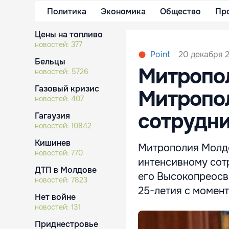
Политика
Экономика
Общество
Пр
Цены на топливо
новостей:
377
20 декабря 2
Point
Бельцы
Митропо
новостей:
5726
Газовый кризис
Митропо
новостей:
407
сотрудни
Гагаузия
новостей:
10842
Кишинев
Митрополия Молдо
новостей:
770
интенсивному сот
ДТП в Молдове
его Высокопреосв
новостей:
7823
25-летия с момен
Нет войне
новостей:
131
Приднестровье