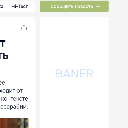
ка
Hi-Tech
Сообщить новость
т
ть
ее
ходит от
 контексте
ессарабии.