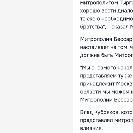
митрополитом Тырго
хорошо вести диалог
также о необходим
братства", - сказа
Митрополия Бессара
настаивает на том,
должна быть Митро
"Мы с самого начала
представляем ту же
принадлежит Москве
области мы можем и
Митрополии Бессар
Влад Кубряков, кот
представлял митроп
влияния.