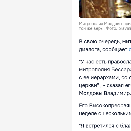
Митрополия Молдовы приз
той же веры. Фото: pravmir
В свою очередь, ми
диалога, сообщает
"У нас есть правосла
митрополия Бессара
с ее иерархами, со
церкви" , - сказал
Молдовы Владимир
Его Высокопреосвящ
неделе с нескольки
"Я встретился с бл