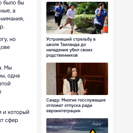
о было бы
ные, а
онимания,
р.
гу, но
Устроивший стрельбу в
школе Таиланда до
дове
нападения убил своих
родственников
а. Мы
ры, одна
этой
п
Санду: Многие госслужащие
отложат отпуска ради
евроинтеграции
и и который
кт сфер