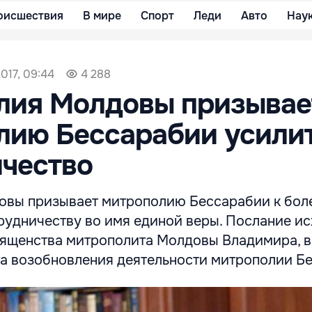
оисшествия
В мире
Спорт
Леди
Авто
Нау
017, 09:44
4 288
лия Молдовы призывае
лию Бессарабии усили
чество
вы призывает митрополию Бессарабии к бол
рудничеству во имя единой веры. Послание ис
ященства митрополита Молдовы Владимира, в
та возобновления деятельности митрополии Б