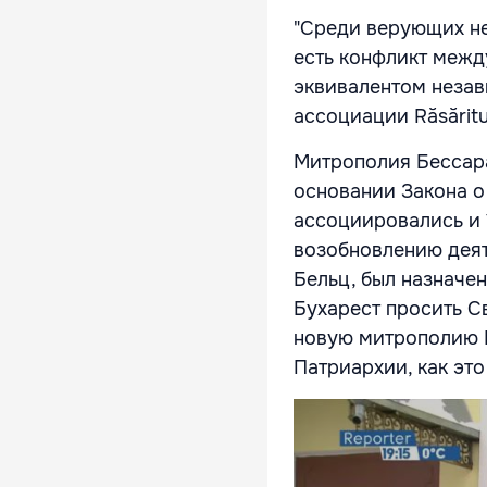
"Среди верующих нет
есть конфликт межд
эквивалентом незав
ассоциации Răsărit
Митрополия Бессара
основании Закона о
ассоциировались и 
возобновлению деят
Бельц, был назначен
Бухарест просить 
новую митрополию 
Патриархии, как это