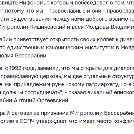
виште Нифоном, с которым побеседовал о том, чт
, потому что мы - православные и они - православ
ости существования между нами доброго взаимоп
л Митрополит Кишиневский и всея Молдовы Владими
бии приветствует открытость своих коллег к диало
 что единственным каноническим институтом в Мол
полия Бессарабии.
, с 1992 года, заявили, что мы открыты для диалог
 православную церковь, мы две отдельные структу
, мы принадлежим румынскому патриархату, но в 
 должны сотрудничать", - сказал викарный еписко
абии Антоний Оргеевский.
орый ратовал за признание Митрополии Бессараби
олию в ЕСПЧ утверждает, что имеет место конфли