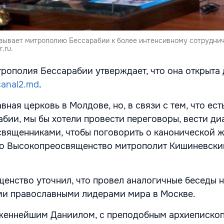
ывает митрополию Бессарабии к более интенсивному сотруднич
.ru.
трополия Бессарабии утверждает, что она открыта 
canal2.md
.
вная церковь в Молдове, но, в связи с тем, что ест
бии, мы бы хотели провести переговоры, вести ди
 священниками, чтобы поговорить о канонической 
 его Высокопреосвященство митрополит Кишиневски
.
енство уточнил, что провел аналогичные беседы 
ми православными лидерами мира в Москве.
аженнейшим Даниилом, с преподобным архиеписко