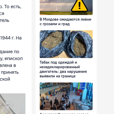
 То есть,
ся
В Молдове ожидаются ливни
тель
с грозами и град
944 г. На
едание по
у, епископ
Табак под одеждой и
влена в
незадекларированный
двигатель: два нарушения
 принять
выявили на границе
ской