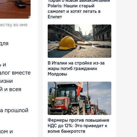
Тофан о новой авиакомпании
Polaris: Нашли старый
самолет и хотят летать в
Египет
еству во имя
для
В Италии на стройке из-за
ь и
жары погиб гражданин
алог вместе
Молдовы
жизни
й и всея
на прошлой
Фермеры против повышения
НДС до 12%: Это приведет к
пом и
волне банкротств