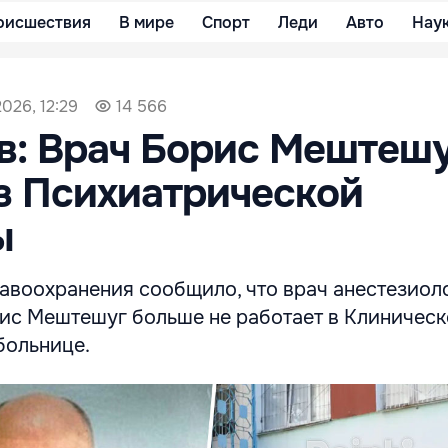
оисшествия
В мире
Спорт
Леди
Авто
Нау
026, 12:29
14 566
в: Врач Борис Мештеш
з Психиатрической
ы
авоохранения сообщило, что врач анестезиол
ис Мештешуг больше не работает в Клиничес
больнице.