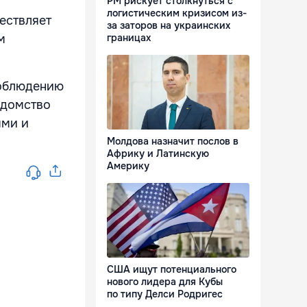
РМ рискует столкнуться с
логистическим кризисом из-
ествляет
за заторов на украинских
границах
м
соблюдению
едомство
ями и
Молдова назначит послов в
Африку и Латинскую
Америку
США ищут потенциального
нового лидера для Кубы
по типу Делси Родригес