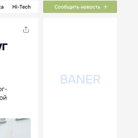
ка
Hi-Tech
Сообщить новость
уг
ог-
кой