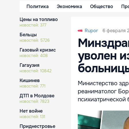
Политика
Экономика
Общество
Пр
Цены на топливо
новостей:
377
6 февраля 2
Rupor
Бельцы
Минздра
новостей:
5726
Газовый кризис
уволен и
новостей:
408
больниц
Гагаузия
новостей:
10842
Кишинев
Министерство здр
новостей:
771
реаниматолог Бор
ДТП в Молдове
психиатрической 
новостей:
7823
Нет войне
новостей:
131
Приднестровье