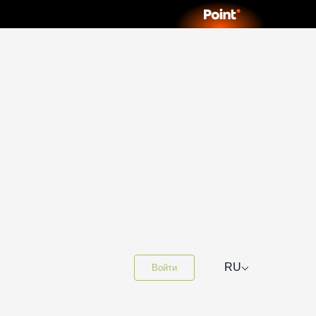
⌵
RU
Войти