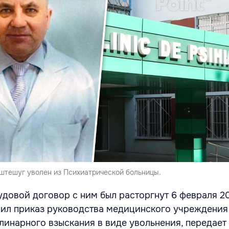
штешуг уволен из Психиатрической больницы.
довой договор с ним был расторгнут 6 февраля 20
ил приказ руководства медицинского учреждения
инарного взыскания в виде увольнения, передает