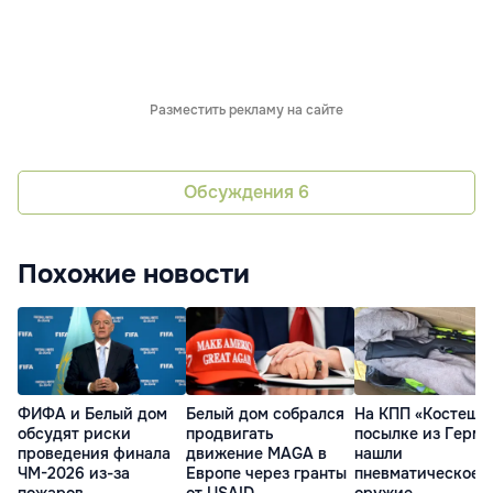
Разместить рекламу на сайте
Обсуждения
6
Похожие новости
ФИФА и Белый дом
Белый дом собрался
На КПП «Костешты
обсудят риски
продвигать
посылке из Герм
проведения финала
движение MAGA в
нашли
ЧМ-2026 из-за
Европе через гранты
пневматическое
пожаров
от USAID
оружие