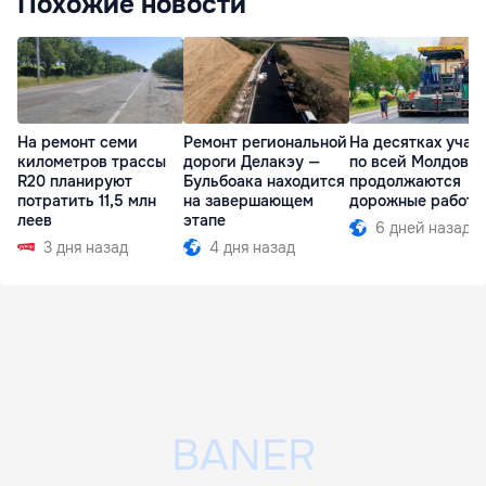
Похожие новости
На ремонт семи
Ремонт региональной
На десятках учас
километров трассы
дороги Делакэу —
по всей Молдове
R20 планируют
Бульбоака находится
продолжаются
потратить 11,5 млн
на завершающем
дорожные работы
леев
этапе
6 дней назад
3 дня назад
4 дня назад