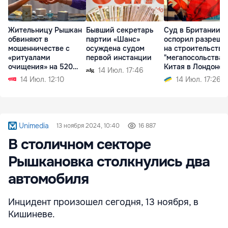
Жительницу Рышкан
Бывший секретарь
Суд в Британии
обвиняют в
партии «Шанс»
оспорил разреше
мошенничестве с
осуждена судом
на строительство
«ритуалами
первой инстанции
"мегапосольства"
очищения» на 520
Китая в Лондоне
14 Июл. 17:46
тысяч леев
14 Июл. 12:10
14 Июл. 17:26
Unimedia
13 ноября 2024, 10:40
16 887
В столичном секторе
Рышкановка столкнулись два
автомобиля
Инцидент произошел сегодня, 13 ноября, в
Кишиневе.