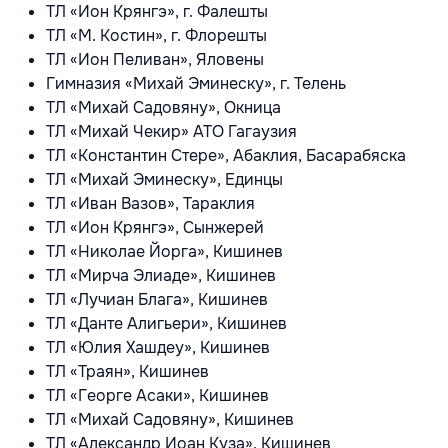
ТЛ «Ион Крянгэ», г. Фалешты
ТЛ «М. Костин», г. Флорешты
ТЛ «Ион Пеливан», Яловены
Гимназия «Михай Эминеску», г. Телень
ТЛ «Михай Садовяну», Окница
ТЛ «Михай Чекир» АТО Гагаузия
ТЛ «Константин Стере», Абаклия, Басарабяска
ТЛ «Михай Эминеску», Единцы
ТЛ «Иван Вазов», Тараклия
ТЛ «Ион Крянгэ», Сынжерей
ТЛ «Николае Йорга», Кишинев
ТЛ «Мирча Элиаде», Кишинев
ТЛ «Лучиан Блага», Кишинев
ТЛ «Данте Алигьери», Кишинев
ТЛ «Юлия Хашдеу», Кишинев
ТЛ «Траян», Кишинев
ТЛ «Георге Асаки», Кишинев
ТЛ «Михай Садовяну», Кишинев
ТЛ «Александр Иоан Куза», Кишинев