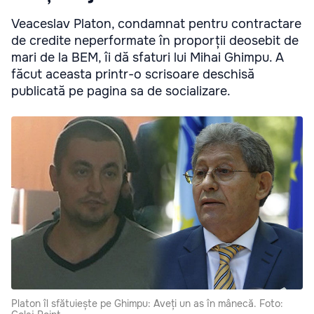
Veaceslav Platon, condamnat pentru contractare
de credite neperformate în proporții deosebit de
mari de la BEM, îi dă sfaturi lui Mihai Ghimpu. A
făcut aceasta printr-o scrisoare deschisă
publicată pe pagina sa de socializare.
Platon îl sfătuiește pe Ghimpu: Aveți un as în mânecă. Foto: