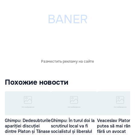
Разместить рекламу на сайте
Похожие новости
Ghimpu: Dedesubturile
Ghimpu: În turul doi la
Veaceslav Platon a
apariției discuției
scrutinul local va fi
putea să mai rămâ
dintre Platon și Tănase
socialistul și liberalul
fără un avocat