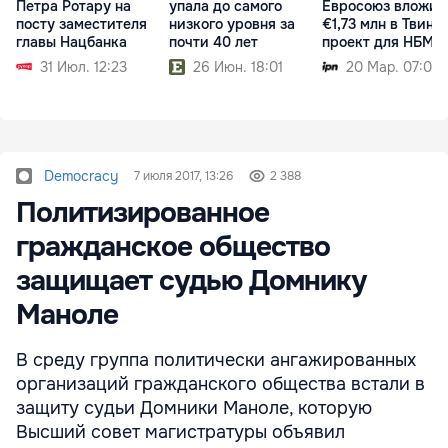
Петра Ротару на
упала до самого
Евросоюз вложил
посту заместителя
низкого уровня за
€1,73 млн в Твинн
главы Нацбанка
почти 40 лет
проект для НБМ
31 Июл. 12:23
26 Июн. 18:01
20 Мар. 07:00
Democracy
7 июля 2017, 13:26
2 388
Политизированное
гражданское общество
защищает судью Домнику
Маноле
В среду группа политически ангажированных
организаций гражданского общества встали в
защиту судьи Домники Маноле, которую
Высший совет магистратуры объявил