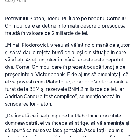
Colaj Point
Potrivit lui Platon, liderul PL îl are pe nepotul Corneliu
Ghimpu, care ar deține informații despre o presupusă
fraudă în valoare de 2 miliarde de lei.
„Mihail Fiodorovici, vreau să vă întind o mână de ajutor
și să vă dau o rețetă bună de a ieși din situația în care
vă aflați. Aveți un joker în mână, aceste este nepotul
dvs. Cornel Ghimpu, care în prezent ocupă funcția de
președinte al Victoriabank. E de ajuns să amenințați că
el va povesti cum Plahotniuc, doar prin Victoriabank, a
furat de la BEM și rezervele BNM 2 miliarde de lei, iar
Andrian Candu a fost complice”, se menționează în
scrisoarea lui Platon.
„De îndată ce îi veți impune lui Plahotniuc condițiile
dumneavostră, el va începe să strige, să vă amenințe și
să spună că nu se va lăsa șantajat. Ascultați-l calm și