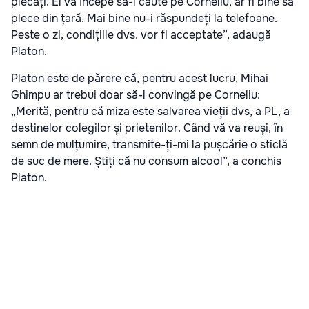
plecați. El va începe să-l caute pe Corneliu, ar fi bine să
plece din țară. Mai bine nu-i răspundeți la telefoane.
Peste o zi, condițiile dvs. vor fi acceptate”, adaugă
Platon.
Platon este de părere că, pentru acest lucru, Mihai
Ghimpu ar trebui doar să-l convingă pe Corneliu:
„Merită, pentru că miza este salvarea vieții dvs, a PL, a
destinelor colegilor și prietenilor. Când vă va reuși, în
semn de mulțumire, transmite-ți-mi la pușcărie o sticlă
de suc de mere. Știți că nu consum alcool”, a conchis
Platon.