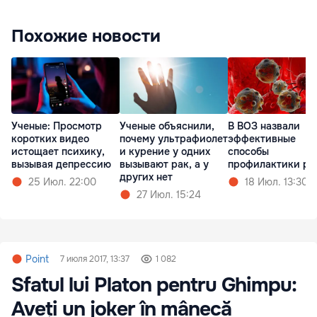
Похожие новости
Ученые: Просмотр
Ученые объяснили,
В ВОЗ назвали
коротких видео
почему ультрафиолет
эффективные
истощает психику,
и курение у одних
способы
вызывая депрессию
вызывают рак, а у
профилактики ра
других нет
25 Июл. 22:00
18 Июл. 13:30
27 Июл. 15:24
Point
7 июля 2017, 13:37
1 082
Sfatul lui Platon pentru Ghimpu:
Aveți un joker în mânecă