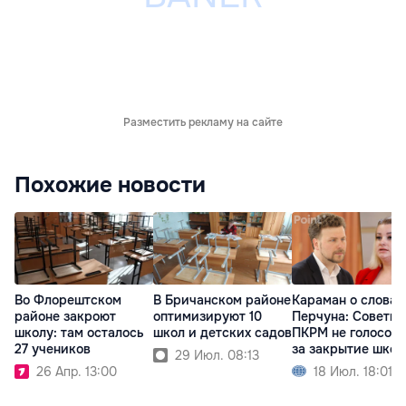
Разместить рекламу на сайте
Похожие новости
Во Флорештском
В Бричанском районе
Караман о словах
районе закроют
оптимизируют 10
Перчуна: Советн
школу: там осталось
школ и детских садов
ПКРМ не голосов
27 учеников
за закрытие школ
29 Июл. 08:13
26 Апр. 13:00
18 Июл. 18:01