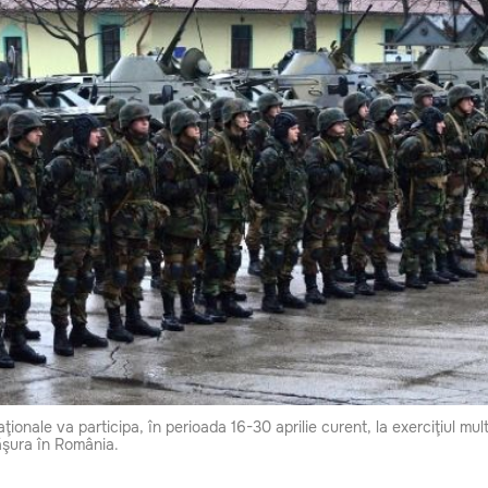
ionale va participa, în perioada 16-30 aprilie curent, la exerciţiul mul
ăşura în România.