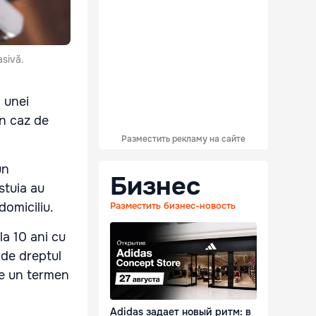
asivă.
a unei
un caz de
Разместить рекламу на сайте
un
Бизнес
stuia au
domiciliu.
Разместить бизнес-новость
la 10 ani cu
 de dreptul
pe un termen
Adidas задает новый ритм: в