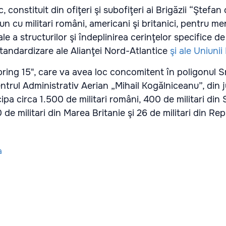
constituit din ofiţeri şi subofiţeri ai Brigăzii “Ştefan 
n cu militari români, americani şi britanici, pentru m
le a structurilor şi îndeplinirea cerinţelor specifice de
 standardizare ale Alianţei Nord-Atlantice
şi ale Uniuni
pring 15", care va avea loc concomitent în poligonul 
Centrul Administrativ Aerian „Mihail Kogălniceanu”, din 
pa circa 1.500 de militari români, 400 de militari din 
0 de militari din Marea Britanie şi 26 de militari din Re
a