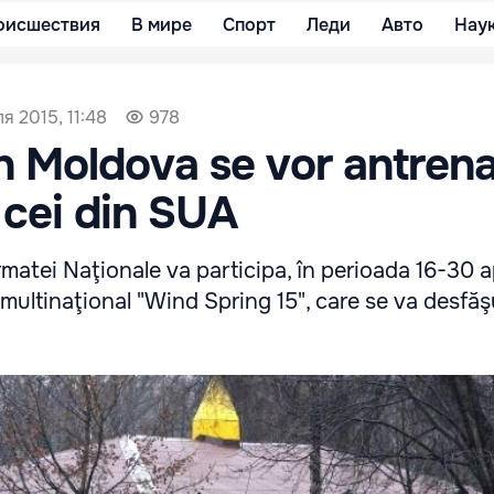
оисшествия
В мире
Спорт
Леди
Авто
Нау
я 2015, 11:48
978
din Moldova se vor antren
e cei din SUA
matei Naţionale va participa, în perioada 16-30 ap
l multinaţional "Wind Spring 15", care se va desfăş