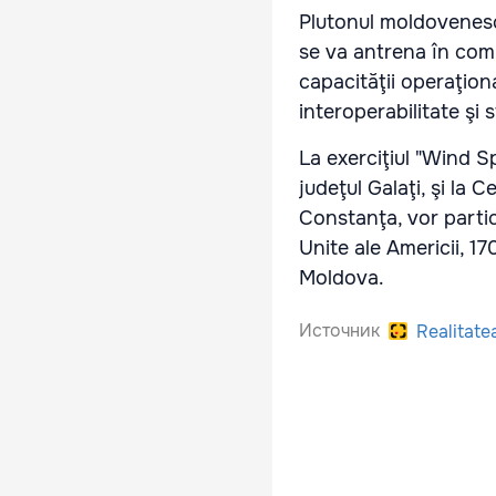
Plutonul moldovenesc, 
se va antrena în comu
capacităţii operaţiona
interoperabilitate şi
La exerciţiul "Wind S
judeţul Galaţi, şi la 
Constanţa, vor partici
Unite ale Americii, 17
Moldova.
Источник
Realitate