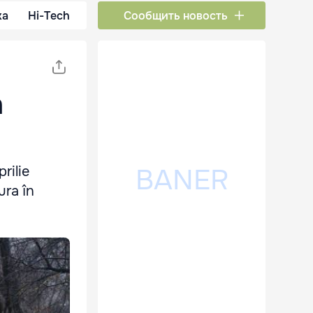
ка
Hi-Tech
Сообщить новость
a
rilie
ura în