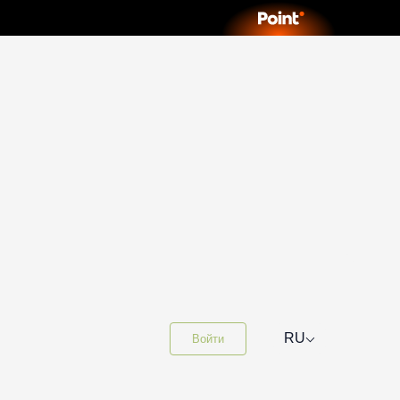
⌵
RU
Войти