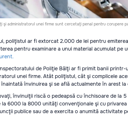
lţi şi administratorul unei firme sunt cercetaţi penal pentru corupere p
i, poliţistul ar fi extorcat 2.000 de lei pentru emitere
iterea pentru examinare a unui material acumulat pe 
curent.
nspectoratului de Poliţie Bălţi ar fi primit banii printr-
atorul unei firme. Atât poliţistul, cât şi complicele ace
e înaintată învinuirea şi se află actualmente în arest la 
ovaţi, învinuiţii riscă o pedeapsă cu închisoare de la 5 
la 6000 la 8000 unităţi convenţionale şi cu privarea
ncţii publice sau de a exercita o anumită activitate 