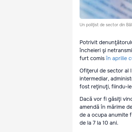
Un poliţist de sector din Bă
Potrivit denunţătorulu
încheieri şi netransm
furt comis
în aprilie 
Ofiţerul de sector al I
intermediar, administr
fost reţinuţi, fiindu-l
Dacă vor fi găsiţi vin
amendă în mărime de 
de a ocupa anumite fu
de la 7 la 10 ani.