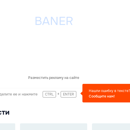
Разместить рекламу на сайте
Нашли ошибку в тексте
+
делите ее и нажмите
CTRL
ENTER
Сообщите нам!
сти