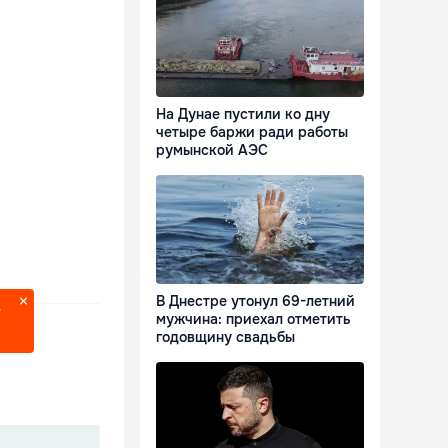
На Дунае пустили ко дну
четыре баржи ради работы
румынской АЭС
В Днестре утонул 69-летний
?
мужчина: приехал отметить
годовщину свадьбы