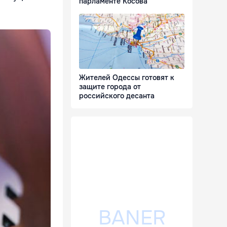
парламенте Косова
Жителей Одессы готовят к
защите города от
российского десанта