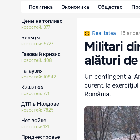
Политика
Экономика
Общество
Пр
Цены на топливо
новостей:
377
15 апрел
Realitatea
Бельцы
Militari 
новостей:
5727
Газовый кризис
alături d
новостей:
408
Гагаузия
Un contingent al Ar
новостей:
10842
curent, la exerciţiu
Кишинев
România.
новостей:
771
ДТП в Молдове
новостей:
7825
Нет войне
новостей:
131
Приднестровье