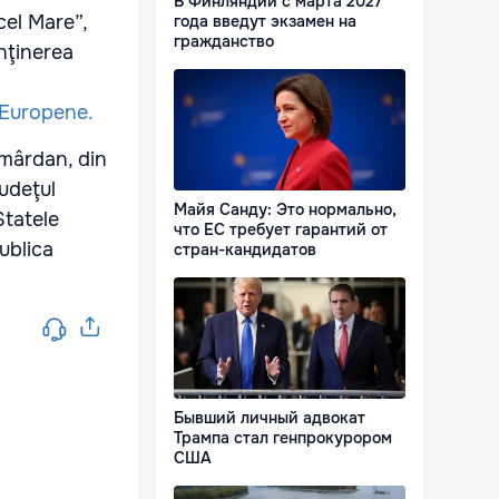
В Финляндии с марта 2027
cel Mare”,
года введут экзамен на
гражданство
enţinerea
i Europene.
Smârdan, din
judeţul
Майя Санду: Это нормально,
Statele
что ЕС требует гарантий от
publica
стран-кандидатов
Бывший личный адвокат
Трампа стал генпрокурором
США