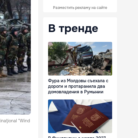
Разместить рекламу на сайте
В тренде
Фура из Молдовы съехала с
дороги и протаранила два
домовладения в Румынии
tinaţional "Wind