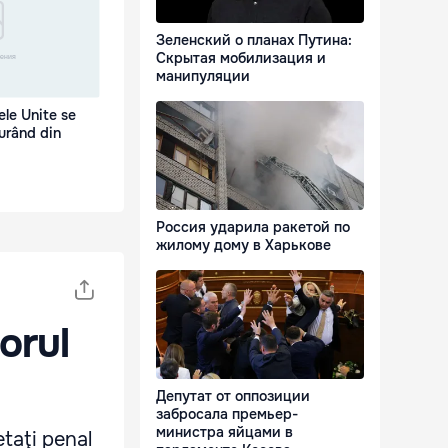
Зеленский о планах Путина:
Скрытая мобилизация и
манипуляции
le Unite se
curând din
Россия ударила ракетой по
жилому дому в Харькове
orul
Депутат от оппозиции
забросала премьер-
министра яйцами в
etaţi penal