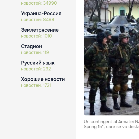
новостей:
34990
Украина-Россия
новостей:
8498
Землетрясение
новостей:
1010
Стадион
новостей:
119
Русский язык
новостей:
292
Хорошие новости
новостей:
1721
Un contingent al Armatei Naţ
Spring 15", care se va desf