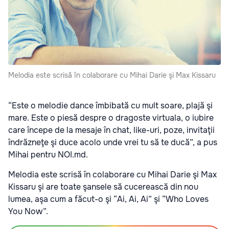
Melodia este scrisă în colaborare cu Mihai Darie şi Max Kissaru
“Este o melodie dance îmbibată cu mult soare, plajă şi
mare. Este o piesă despre o dragoste virtuala, o iubire
care începe de la mesaje în chat, like-uri, poze, invitaţii
îndrăzneţe şi duce acolo unde vrei tu să te ducă”, a pus
Mihai pentru NOI.md.
Melodia este scrisă în colaborare cu Mihai Darie şi Max
Kissaru şi are toate şansele să cucerească din nou
lumea, aşa cum a făcut-o şi “Ai, Ai, Ai” şi “Who Loves
You Now”.