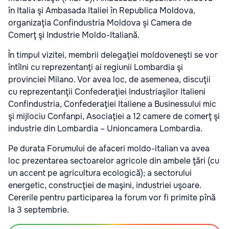
în Italia şi Ambasada Italiei în Republica Moldova,
organizaţia Confindustria Moldova şi Camera de
Comerţ şi Industrie Moldo-Italiană.
În timpul vizitei, membrii delegaţiei moldoveneşti se vor
întîlni cu reprezentanţi ai regiunii Lombardia şi
provinciei Milano. Vor avea loc, de asemenea, discuţii
cu reprezentanţii Confederaţiei Industriaşilor Italieni
Confindustria, Confederaţiei Italiene a Businessului mic
şi mijlociu Confanpi, Asociaţiei a 12 camere de comerţ şi
industrie din Lombardia – Unioncamera Lombardia.
Pe durata Forumului de afaceri moldo-italian va avea
loc prezentarea sectoarelor agricole din ambele ţări (cu
un accent pe agricultura ecologică); a sectorului
energetic, construcţiei de maşini, industriei uşoare.
Cererile pentru participarea la forum vor fi primite pînă
la 3 septembrie.