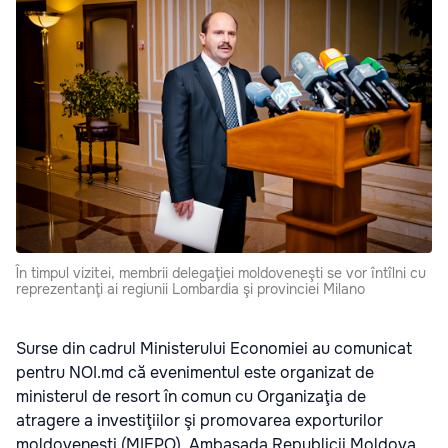
În timpul vizitei, membrii delegaţiei moldoveneşti se vor întîlni cu
reprezentanţi ai regiunii Lombardia şi provinciei Milano
Surse din cadrul Ministerului Economiei au comunicat
pentru NOI.md că evenimentul este organizat de
ministerul de resort în comun cu Organizaţia de
atragere a investiţiilor şi promovarea exporturilor
moldoveneşti (MIEPO), Ambasada Republicii Moldova