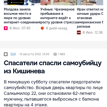
Молдова заняла
Учёные: Чрезмерное
Иран ответил на
восьмое место в
пребывание в
ночные удары СШ
мире по уровню
интернете ведёт к
атаковав
интернет-соединения
росту уровня стресса
американские ба
регионе
8 Июл. 07:45
6 дней назад
8 Июл. 12:38
Gzt
13 августа 2012, 13:00
1 883
Спасатели спасли самоубийцу
из Кишинева
В минувшую субботу спасатели предотратили
самоубийство. Вскрыв дверь квартиры по лице
Салкымилор 22, они остановили 62-летнего
мужчину, пытавшегося выбросиься с балкона
квартиры на 4 этаже.