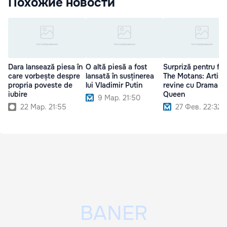
Похожие новости
Dara lansează piesa în
O altă piesă a fost
Surpriză pentru fan
care vorbește despre
lansată în susținerea
The Motans: Artist
propria poveste de
lui Vladimir Putin
revine cu Drama
iubire
Queen
9 Мар. 21:50
22 Мар. 21:55
27 Фев. 22:32