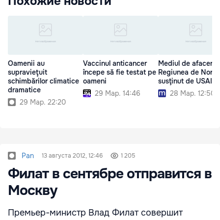
Похожие новости
Oamenii au
Vaccinul anticancer
Mediul de afaceri 
supravieţuit
începe să fie testat pe
Regiunea de Nord v
schimbărilor climatice
oameni
susţinut de USAID
dramatice
29 Мар. 14:46
28 Мар. 12:50
29 Мар. 22:20
Pan
13 августа 2012, 12:46
1 205
Филат в сентябре отправится в
Москву
Премьер-министр Влад Филат совершит