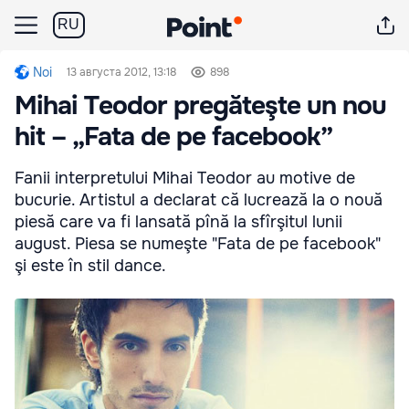
RU
Noi
13 августа 2012, 13:18
898
Mihai Teodor pregăteşte un nou
hit – „Fata de pe facebook”
Fanii interpretului Mihai Teodor au motive de
bucurie. Artistul a declarat că lucrează la o nouă
piesă care va fi lansată pînă la sfîrşitul lunii
august. Piesa se numeşte "Fata de pe facebook"
şi este în stil dance.