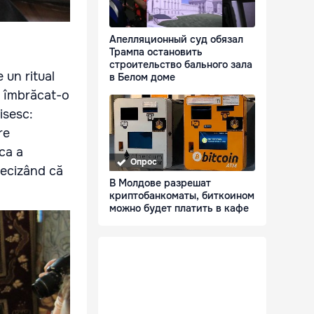
Апелляционный суд обязал
Трампа остановить
строительство бального зала
 un ritual
в Белом доме
m îmbrăcat-o
isesc:
re
ca a
Опрос
recizând că
В Молдове разрешат
криптобанкоматы, биткоином
можно будет платить в кафе