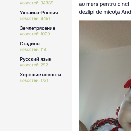
новостей:
34989
au mers pentru cinci 
dezlipi de micuţa An
Украина-Россия
новостей:
8491
Землетрясение
новостей:
1009
Стадион
новостей:
119
Русский язык
новостей:
292
Хорошие новости
новостей:
1721