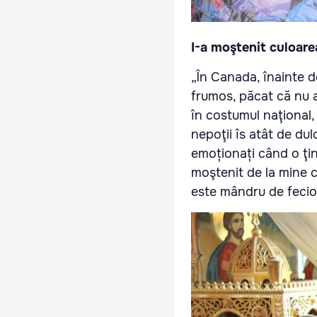
I-a moştenit culoare
„În Canada, înainte d
frumos, păcat că nu a
în costumul naţional,
nepoţii îs atât de dul
emoționați când o ţin
moştenit de la mine 
este mândru de fecior