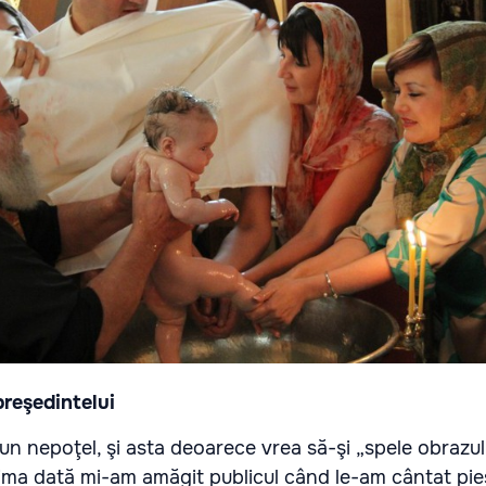
preşedintelui
i un nepoţel, şi asta deoarece vrea să-şi „spele obrazul
rima dată mi-am amăgit publicul când le-am cântat pie