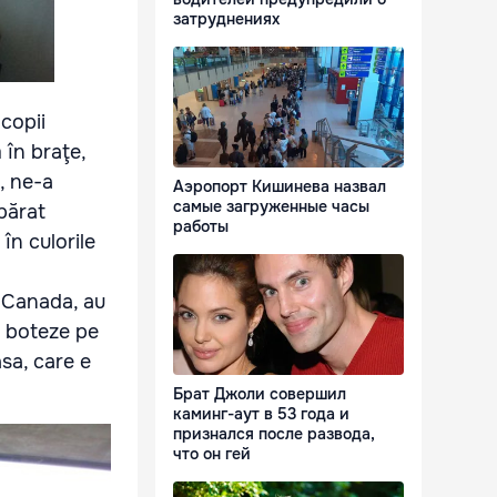
затруднениях
copii
 în braţe,
, ne-a
Аэропорт Кишинева назвал
самые загруженные часы
părat
работы
în culorile
n Canada, au
-o boteze pe
sa, care e
Брат Джоли совершил
каминг-аут в 53 года и
признался после развода,
что он гей