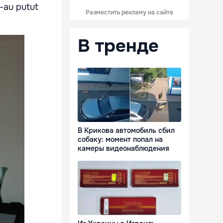
s-au putut
Разместить рекламу на сайте
В тренде
В Крикова автомобиль сбил
собаку: момент попал на
камеры видеонаблюдения