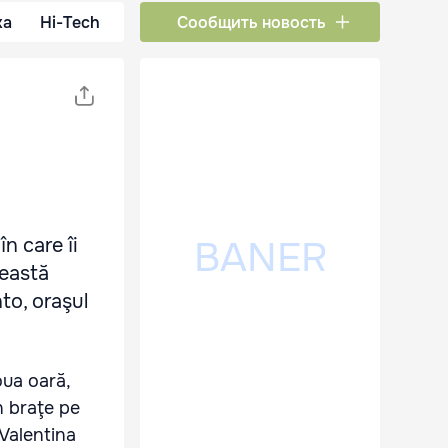
ка
Hi-Tech
Сообщить новость
n care îi
ceastă
to, oraşul
ua oară,
în braţe pe
Valentina