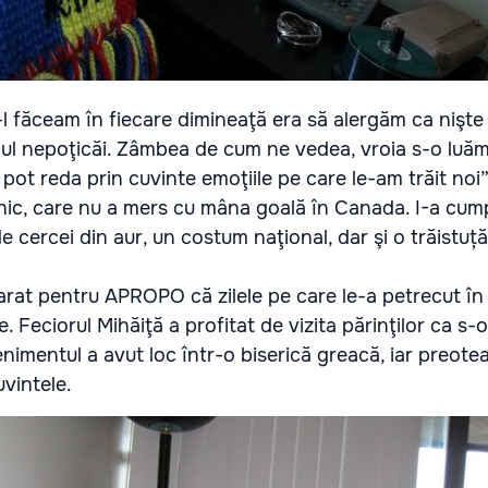
-l făceam în fiecare dimineaţă era să alergăm ca nişte 
ul nepoţicăi. Zâmbea de cum ne vedea, vroia s-o luăm
ot reda prin cuvinte emoţiile pe care le-am trăit noi”
bunic, care nu a mers cu mâna goală în Canada. I-a cum
cercei din aur, un costum naţional, dar şi o trăistuță 
arat pentru APROPO că zilele pe care le-a petrecut î
. Feciorul Mihăiţă a profitat de vizita părinţilor ca s
imentul a avut loc într-o biserică greacă, iar preotea
vintele.