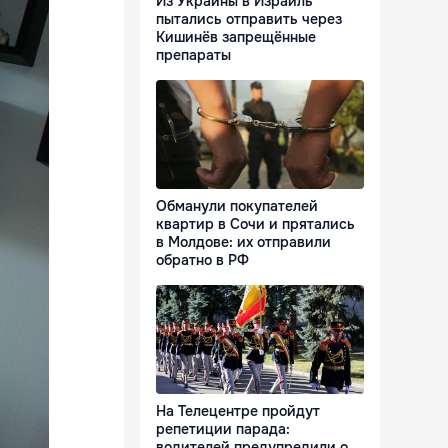
Из Украины в Израиль
пытались отправить через
Кишинёв запрещённые
препараты
Обманули покупателей
квартир в Сочи и прятались
в Молдове: их отправили
обратно в РФ
На Телецентре пройдут
репетиции парада:
водителей предупредили о