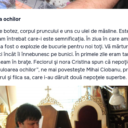
a ochilor
e botez, corpul pruncului e uns cu ulei de măsline. Este
m întrebat care-i este semnificația. În ziua în care a
 a fost o explozie de bucurie pentru noi toţi. Vă mărtur
ci încât îi înnebunesc pe bunici. În primele zile eram ta
eam în braţe. Feciorul şi nora Cristina spun că nepoţi
culoarea ochilor”, ne mai povesteşte Mihai Ciobanu, p
ul şi fiica sa, care i-au dăruit două nepoţele superbe.