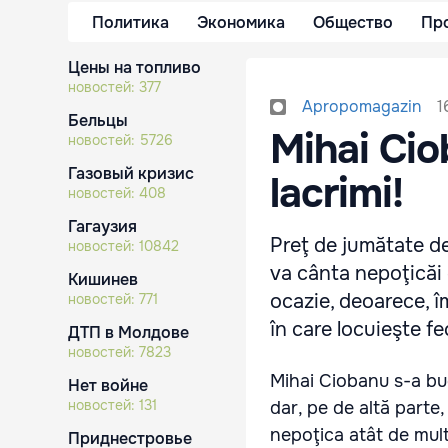
Политика
Экономика
Общество
Пр
Цены на топливо
новостей:
377
1
Apropomagazin
Бельцы
Mihai Cio
новостей:
5726
Газовый кризис
lacrimi!
новостей:
408
Гагаузия
Preţ de jumătate de
новостей:
10842
va cânta nepoţicăi
Кишинев
ocazie, deoarece, î
новостей:
771
în care locuieşte fe
ДТП в Молдове
новостей:
7823
Mihai Ciobanu s-a bu
Нет войне
новостей:
131
dar, pe de altă parte, 
nepoţica atât de mult
Приднестровье