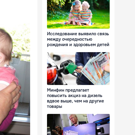
Исследование выявило связь
между очередностью
рождения и здоровьем детей
Минфин предлагает
повысить акциз на дизель
вдвое выше, чем на другие
товары