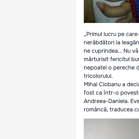
„Primul lucru pe care
nerăbdători la leagăn
ne cuprindea… Nu vă p
mărturisit fericitul 
nepoatei o pereche de 
tricolorului.
Mihai Ciobanu a decl
fost ca într-o poveste
Andreea-Daniela. Even
româncă, traducea cu