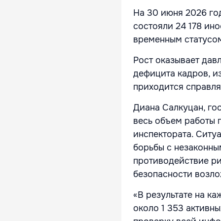
На 30 июня 2026 го
состояли 24 178 ин
временным статусо
Рост оказывает давл
дефицита кадров, и
приходится справля
Диана Салкуцан, го
весь объем работы 
инспектората. Ситу
борьбы с незаконным
противодействие ри
безопасности возлож
«В результате на к
около 1 353 активны