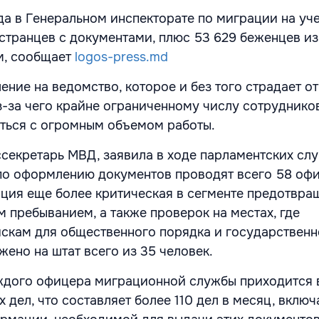
да в Генеральном инспекторате по миграции на уч
остранцев с документами, плюс 53 629 беженцев из
м, сообщает
logos-press.md
ение на ведомство, которое и без того страдает о
з-за чего крайне ограниченному числу сотруднико
ться с огромным объемом работы.
ссекретарь МВД, заявила в ходе парламентских слу
по оформлению документов проводят всего 58 оф
ация еще более критическая в сегменте предотвра
 пребыванием, а также проверок на местах, где
скам для общественного порядка и государствен
ено на штат всего из 35 человек.
аждого офицера миграционной службы приходится 
х дел, что составляет более 110 дел в месяц, включ