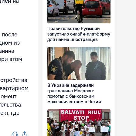
цией на
Правительство Румынии
 после
запустило онлайн-платформу
для найма иностранцев
дном из
анина
при этом
устройства
В Украине задержали
квартирном
гражданина Молдовы:
момент
помогал с банковским
мошенничеством в Чехии
тельства
кт, где