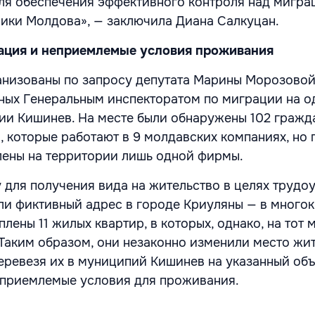
я обеспечения эффективного контроля над мигра
ики Молдова», — заключила Диана Салкуцан.
ация и неприемлемые условия проживания
анизованы по запросу депутата Марины Морозовой
ных Генеральным инспекторатом по миграции на о
ии Кишинев. На месте были обнаружены 102 гражд
, которые работают в 9 молдавских компаниях, но 
лены на территории лишь одной фирмы.
у для получения вида на жительство в целях трудо
ли фиктивный адрес в городе Криуляны — в много
плены 11 жилых квартир, в которых, однако, на тот 
 Таким образом, они незаконно изменили место жи
еревезя их в муниципий Кишинев на указанный объе
еприемлемые условия для проживания.