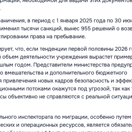
рмации, необходимой для выдачи этих документов
.
аничения, в период с 1 января 2025 года по 30 ию
рименил тысячи санкций, вынес 955 решений о возв
улировании права на пребывание.
рует, что, если тенденции первой половины 2026 
й объем деятельности учреждения вырастет приме
шлым годом. Представители министерства предуп
го вмешательства и дополнительного бюджетного
 привлечения новых кадров безопасность и эффе
ционными потоками окажутся под угрозой, так как
сы объективно не справляются с реальной ситуаци
льного инспектората по миграции, особенно путем
еских и операционных ресурсов, является обязате