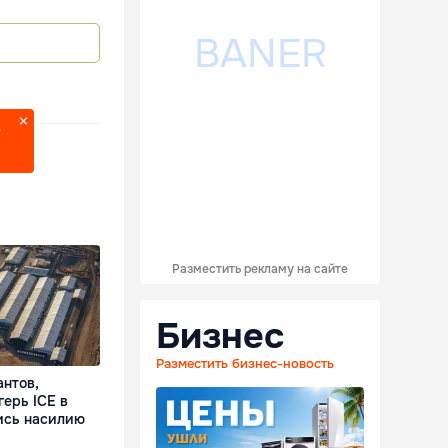
?
Разместить рекламу на сайте
Бизнес
Разместить бизнес-новость
антов,
герь ICE в
ись насилию