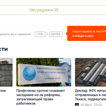
Обсуждения
25
Нашли ошибку в тексте
+
делите ее и нажмите
CTRL
ENTER
Сообщите нам!
сти
очие
Профсоюзы срочно созывают
Доклад: 90% мигр
заседание из-за реформы,
отправленных в ла
затрагивающей права
Техасе, подвергал
работников
15 Июл. 23:15