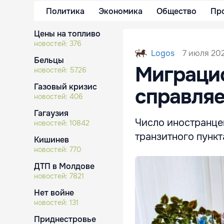
Политика
Экономика
Общество
Пр
Цены на топливо
новостей:
376
7 июля 20
Logos
Бельцы
Миграци
новостей:
5726
Газовый кризис
справляе
новостей:
406
Гагаузия
Число иностранцев
новостей:
10842
транзитного пункт
Кишинев
новостей:
770
ДТП в Молдове
новостей:
7821
Нет войне
новостей:
131
Приднестровье