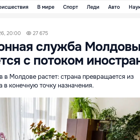
оисшествия
В мире
Спорт
Леди
Авто
Нау
26, 20:00
27 675
онная служба Молдовы
тся с потоком иностра
 в Молдове растет: страна превращается из
а в конечную точку назначения.