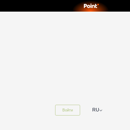
⌵
RU
Войти