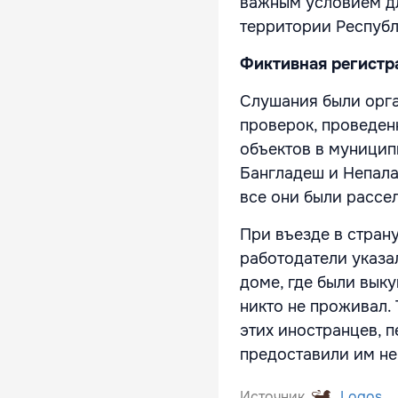
важным условием дл
территории Республ
Фиктивная регистр
Слушания были орг
проверок, проведен
объектов в муницип
Бангладеш и Непала
все они были рассе
При въезде в стран
работодатели указа
доме, где были выку
никто не проживал.
этих иностранцев, п
предоставили им н
Источник
Logos