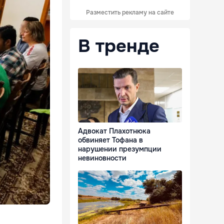
Разместить рекламу на сайте
В тренде
Адвокат Плахотнюка
обвиняет Тофана в
нарушении презумпции
невиновности