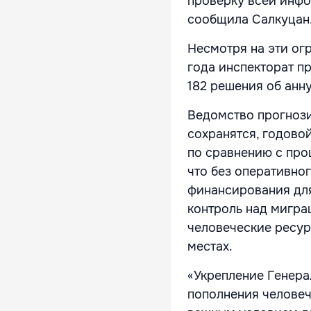
проверку всей инфо
сообщила Салкуцан
Несмотря на эти огр
года инспекторат п
182 решения об анн
Ведомство прогнози
сохранятся, годово
по сравнению с про
что без оперативно
финансирования для
контроль над мигра
человеческие ресур
местах.
«Укрепление Генера
пополнения человеч