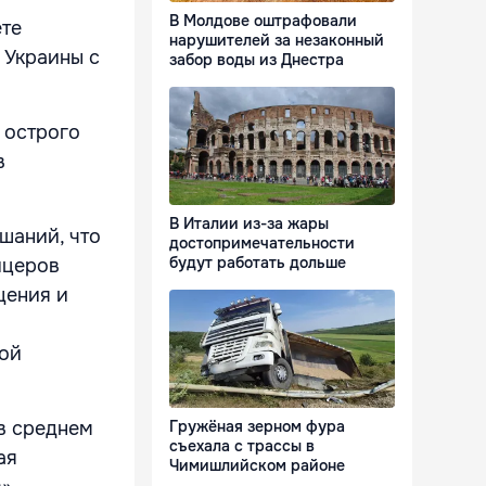
В Молдове оштрафовали
ете
нарушителей за незаконный
 Украины с
забор воды из Днестра
т острого
в
В Италии из-за жары
шаний, что
достопримечательности
будут работать дольше
ицеров
щения и
ной
в среднем
Гружёная зерном фура
съехала с трассы в
ая
Чимишлийском районе