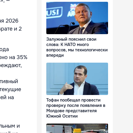
», —
ня 2026
рате и 2
Залужный пояснил свои
слова: К НАТО много
года
вопросов, мы технологически
впереди
рно на 35%
реждают,
ктивный
 текущие
ей на
Тофан пообещал провести
проверку после появления в
Молдове представителя
Южной Осетии
льным и