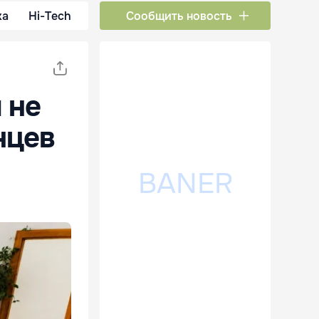
ка
Hi-Tech
Сообщить новость
 не
нцев