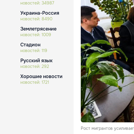
новостей:
34987
Украина-Россия
новостей:
8490
Землетрясение
новостей:
1009
Стадион
новостей:
119
Русский язык
новостей:
292
Хорошие новости
новостей:
1721
Рост мигрантов усиливае