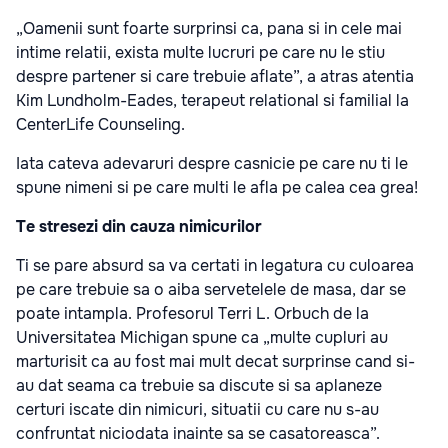
„Oamenii sunt foarte surprinsi ca, pana si in cele mai
intime relatii, exista multe lucruri pe care nu le stiu
despre partener si care trebuie aflate”, a atras atentia
Kim Lundholm-Eades, terapeut relational si familial la
CenterLife Counseling.
Iata cateva adevaruri despre casnicie pe care nu ti le
spune nimeni si pe care multi le afla pe calea cea grea!
Te stresezi din cauza nimicurilor
Ti se pare absurd sa va certati in legatura cu culoarea
pe care trebuie sa o aiba servetelele de masa, dar se
poate intampla. Profesorul Terri L. Orbuch de la
Universitatea Michigan spune ca „multe cupluri au
marturisit ca au fost mai mult decat surprinse cand si-
au dat seama ca trebuie sa discute si sa aplaneze
certuri iscate din nimicuri, situatii cu care nu s-au
confruntat niciodata inainte sa se casatoreasca”.