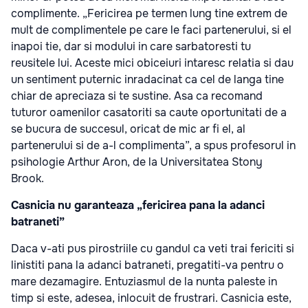
complimente. „Fericirea pe termen lung tine extrem de
mult de complimentele pe care le faci partenerului, si el
inapoi tie, dar si modului in care sarbatoresti tu
reusitele lui. Aceste mici obiceiuri intaresc relatia si dau
un sentiment puternic inradacinat ca cel de langa tine
chiar de apreciaza si te sustine. Asa ca recomand
tuturor oamenilor casatoriti sa caute oportunitati de a
se bucura de succesul, oricat de mic ar fi el, al
partenerului si de a-l complimenta”, a spus profesorul in
psihologie Arthur Aron, de la Universitatea Stony
Brook.
Casnicia nu garanteaza „fericirea pana la adanci
batraneti”
Daca v-ati pus pirostriile cu gandul ca veti trai fericiti si
linistiti pana la adanci batraneti, pregatiti-va pentru o
mare dezamagire. Entuziasmul de la nunta paleste in
timp si este, adesea, inlocuit de frustrari. Casnicia este,