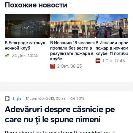
Похожие новости
В Белграде затонул
В Испании 18 человек
В Испании произ
ночной клуб
пропали без вести в
пожар в ночном
результате пожара в
клубе: 11 погибши
24 Дек. 14:45
клубе
1 Окт. 17:45
2 Окт. 08:25
Lyla
17 сентября 2013, 00:33
1 019
Adevăruri despre căsnicie pe
care nu ţi le spune nimeni
Pana ajungi sa te casatoresti, consideri ca-ti