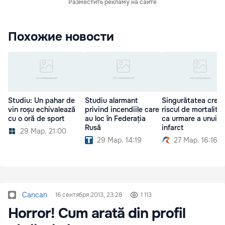
Разместить рекламу на сайте
Похожие новости
Studiu: Un pahar de
Studiu alarmant
Singurătatea creşt
vin roșu echivalează
privind incendiile care
riscul de mortalita
cu o oră de sport
au loc în Federația
ca urmare a unui
Rusă
infarct
29 Мар. 21:00
29 Мар. 14:19
27 Мар. 16:16
Cancan
16 сентября 2013, 23:28
1 113
Horror! Cum arată din profil