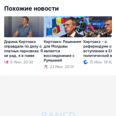
Похожие новости
Дорина Киртоакэ
Киртоакэ: Решением
Киртоакэ – о
оправдали по делу о
для Молдовы
референдуме о
платных парковках: Я
является
вступлении в ЕС:
не рад, я в гневе
воссоединение с
политический во
Румынией
6 Июн. 20:30
15 Июн. 19:42
23 Июн. 20:01