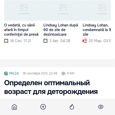
O vedetă, cu sânii
Lindsay Lohan după
Lindsay Lohan,
afară în timpul
90 de zile de
condamnată la 90
conferinţei de presă
dezintoxicare
zile
18 Сен. 17:21
2 Авг. 04:28
20 Мар. 03:19
Mir24
16 сентября 2013, 22:45
4 941
Определен оптимальный
возраст для деторождения
В Университете Ньюкасла медики вычислили
самый хороший возраст для успешного