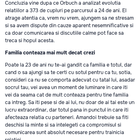
Concluzia vine dupa ce Orbuch a analizat evolutia
relatiilor a 373 de cupluri pe parcursul a 24 de ani. El
atrage atentia ca, vrem nu vrem, ajungem sa ne stresam
si sa avem dispute din cauze aparent nesemnificative si
ca doar comunicarea si discutiile calme pot face sa
treca si hopul acesta.
Familia conteaza mai mult decat crezi
Poate la 23 de ani nu te-ai gandit ca familia e totul, dar
cand o sa ajungi sa te certi cu sotul pentru ca tu, sotia,
consideri ca nu se comporta adecvat cu tatal lui, asadar
socrul tau, vei avea un moment de luminare in care iti
vei da seama cat de mult conteaza pentru tine familia
ca intreg. Sa iti pese si de ai lui, nu doar de ai tai este un
lucru extraordinar, dar totul pana in punctul in care iti
afecteaza relatia cu parteneri. Amandoi trebuie sa fiti
deschisi la minte si sa intelegeti ca compromisul si
comunicarea sunt absolut necesare pentru trainicia
relatiei.