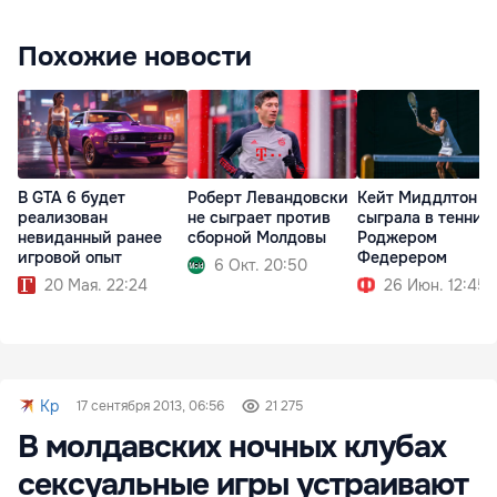
Похожие новости
В GTA 6 будет
Роберт Левандовски
Кейт Миддлтон
реализован
не сыграет против
сыграла в теннис 
невиданный ранее
сборной Молдовы
Роджером
игровой опыт
Федерером
6 Окт. 20:50
20 Мая. 22:24
26 Июн. 12:45
Kp
17 сентября 2013, 06:56
21 275
В молдавских ночных клубах
сексуальные игры устраивают