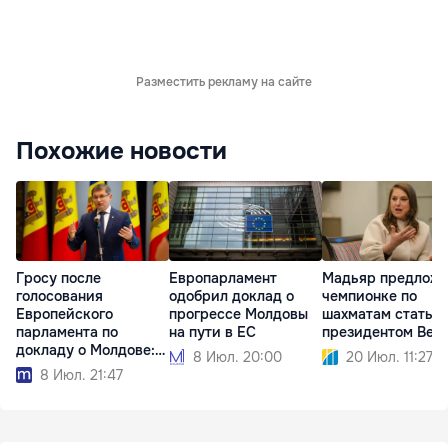
Разместить рекламу на сайте
Похожие новости
Гросу после
Европарламент
Мадьяр предлож
голосования
одобрил доклад о
чемпионке по
Европейского
прогрессе Молдовы
шахматам стать
парламента по
на пути в ЕС
президентом Вен
докладу о Молдове:
8 Июл. 20:00
20 Июл. 11:27
Мы идем вперед
8 Июл. 21:47