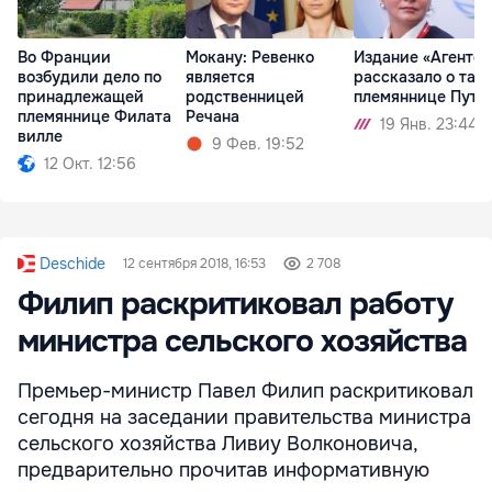
Во Франции
Мокану: Ревенко
Издание «Агентст
возбудили дело по
является
рассказало о тай
принадлежащей
родственницей
племяннице Пути
племяннице Филата
Речана
19 Янв. 23:44
вилле
9 Фев. 19:52
12 Окт. 12:56
Deschide
12 сентября 2018, 16:53
2 708
Филип раскритиковал работу
министра сельского хозяйства
Премьер-министр Павел Филип раскритиковал
сегодня на заседании правительства министра
сельского хозяйства Ливиу Волконовича,
предварительно прочитав информативную