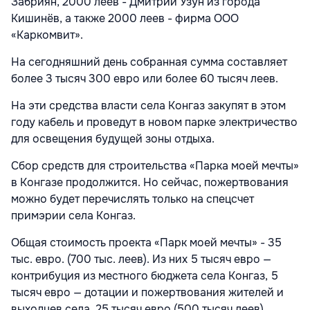
Забриян, 2000 леев - Дмитрий Узун из города
Кишинёв, а также 2000 леев - фирма ООО
«Каркомвит».
На сегодняшний день собранная сумма составляет
более 3 тысяч 300 евро или более 60 тысяч леев.
На эти средства власти села Конгаз закупят в этом
году кабель и проведут в новом парке электричество
для освещения будущей зоны отдыха.
Сбор средств для строительства «Парка моей мечты»
в Конгазе продолжится. Но сейчас, пожертвования
можно будет перечислять только на спецсчет
примэрии села Конгаз.
Общая стоимость проекта «Парк моей мечты» - 35
тыс. евро. (700 тыс. леев).
Из них 5 тысяч евро —
контрибуция из местного бюджета села Конгаз, 5
тысяч евро — дотации и пожертвования жителей и
выходцев села, 25 тысяч евро (500 тысяч леев)