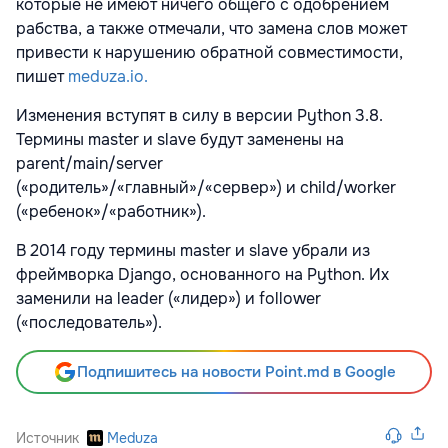
которые не имеют ничего общего с одобрением
рабства, а также отмечали, что замена слов может
привести к нарушению обратной совместимости,
пишет
meduza.io.
Изменения вступят в силу в версии Python 3.8.
Термины master и slave будут заменены на
parent/main/server
(«родитель»/«главный»/«сервер») и child/worker
(«ребенок»/«работник»).
В 2014 году термины master и slave убрали из
фреймворка Django, основанного на Python. Их
заменили на leader («лидер») и follower
(«последователь»).
Подпишитесь на новости Point.md в Google
Источник
Meduza