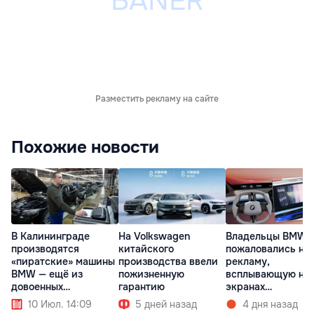
Разместить рекламу на сайте
Похожие новости
В Калининграде
На Volkswagen
Владельцы BMW
производятся
китайского
пожаловались на
«пиратские» машины
производства ввели
рекламу,
BMW — ещё из
пожизненную
всплывающую на
довоенных
гарантию
экранах
комплектующих
мультимедиа при
10 Июл. 14:09
5 дней назад
4 дня назад
запуске