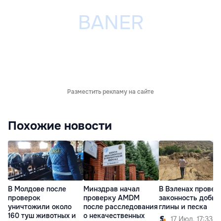
Разместить рекламу на сайте
Похожие новости
В Молдове после
Минздрав начал
В Вэленах провер
проверок
проверку AMDM
законность добы
уничтожили около
после расследования
глины и песка
160 туш животных и
о некачественных
17 Июл. 17:33