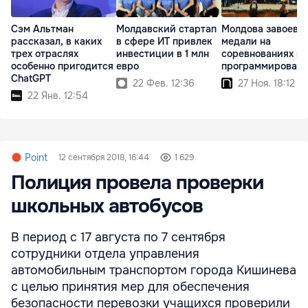
Сэм Альтман
Молдавский стартап
Молдова завоева
рассказал, в каких
в сфере ИТ привлек
медали на
трех отраслях
инвестиции в 1 млн
соревнованиях по
особенно пригодится
евро
программирован
ChatGPT
22 Фев. 12:36
27 Ноя. 18:12
22 Янв. 12:54
Point
12 сентября 2018, 16:44
1 629
Полиция провела проверки
школьных автобусов
В период с 17 августа по 7 сентября
сотрудники отдела управления
автомобильным транспортом города Кишинева
с целью принятия мер для обеспечения
безопасности перевозки учащихся проверили