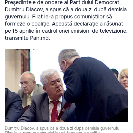
Președintele de onoare al Partidului Democrat,
Dumitru Diacov, a spus că a doua zi după demisia
guvernului Filat le-a propus comuniștilor să
formeze o coaliție. Această declarație a răsunat
pe 15 aprilie în cadrul unei emisiuni de televiziune,
transmite Pan.md.
Dumitru Diacov, a spus că a doua zi după demisia guvernului
Filat le-a propus comuniștilor să formeze o coaliție.