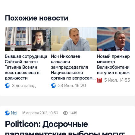
Похожие новости
Бывшая сотрудница
Ион Николаев
Новый премьер-
Счётной палаты
назначен
министр
Татьяна Возиян
зампредседателя
Великобритании
восстановлена в
Национального
вступил в должно
должности
органа по вопросам
5 Июл. 14:55
неподкупности
3 дня назад
23 Июл. 16:20
Noi
16 апреля 2013, 10:50
1 419
Politicon: Досрочные
парламентские выборы могут