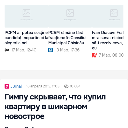
PCRM ar putea susține
PCRM rămâne fără
Ivan Diacov: Fratel
candidați nepartinici la
fracțiune în Consiliul
m-a sunat niciodat
alegerile noi
Municipal Chișinău
să-i rezolv ceva, și
eu
17 Мар. 12:40
13 Мар. 17:36
7 Мар. 08:00
Jurnal
16 апреля 2013, 11:03
10 684
Гимпу скрывает, что купил
квартиру в шикарном
новострое