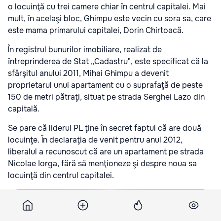
o locuinţă cu trei camere chiar în centrul capitalei. Mai
mult, în acelaşi bloc, Ghimpu este vecin cu sora sa, care
este mama primarului capitalei, Dorin Chirtoacă.
În registrul bunurilor imobiliare, realizat de
întreprinderea de Stat „Cadastru", este specificat că la
sfârşitul anului 2011, Mihai Ghimpu a devenit
proprietarul unui apartament cu o suprafaţă de peste
150 de metri pătraţi, situat pe strada Serghei Lazo din
capitală.
Se pare că liderul PL ţine în secret faptul că are două
locuinţe. În declaraţia de venit pentru anul 2012,
liberalul a recunoscut că are un apartament pe strada
Nicolae Iorga, fără să menţioneze şi despre noua sa
locuinţă din centrul capitalei.
Подпишитесь на новости Point.md в Google