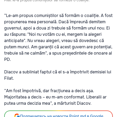
”Le-am propus comuniștilor să formăm o coaliție. A fost
propunerea mea personală. Dacă împreună demitem
guvernul, apoi a doua zi trebuie să formăm unul nou. Ei
au răspuns: "Noi nu votăm cu ei, mergem la alegeri
anticipate". Nu vreau alegeri, vreau să dovedesc că
putem munci. Am garanții că acest guvern are potențial,
trebuie să ne calmăm”, a spus președintele de onoare al
PD.
Diacov a subliniat faptul că el s-a împotrivit demisiei lui
Filat.
”Am fost împotrivă, dar fracțiunea a decis așa.
Majoritatea a decis – eu m-am conformat. Liberalii ar
putea urma decizia mea”, a mărturisit Diacov.
Подпишитесь на новости Point.md в Google