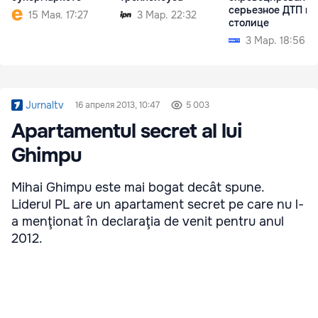
серьезное ДТП в
15 Мая. 17:27
3 Мар. 22:32
столице
3 Мар. 18:56
Jurnaltv
16 апреля 2013, 10:47
5 003
Apartamentul secret al lui
Ghimpu
Mihai Ghimpu este mai bogat decât spune.
Liderul PL are un apartament secret pe care nu l-
a menţionat în declaraţia de venit pentru anul
2012.