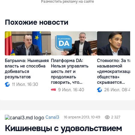
Разместить рекламу на сайте
Похожие новости
Батрынча: Нынешняя
Платформа DA:
Стояногло: За так
власть не способна
Нельзя управлять
называемой
добиваться
шесть лет и
«демократизацие
результатов
продолжать
общества»
говорить, что
скрывается
11 Июл. 16:30
виноват Плахотнюк
проедание денег
9 Июл. 16:40
26 Июл. 08:49
Canal3
16 апреля 2013, 10:49
2 327
Кишиневцы с удовольствием