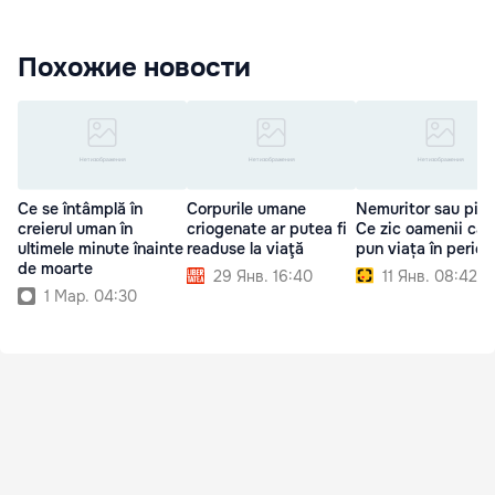
Похожие новости
Ce se întâmplă în
Corpurile umane
Nemuritor sau piet
creierul uman în
criogenate ar putea fi
Ce zic oamenii care
ultimele minute înainte
readuse la viaţă
pun viața în perico
de moarte
29 Янв. 16:40
11 Янв. 08:42
1 Мар. 04:30