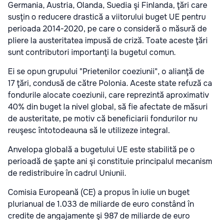
Germania, Austria, Olanda, Suedia şi Finlanda, ţări care
susţin o reducere drastică a viitorului buget UE pentru
perioada 2014-2020, pe care o consideră o măsură de
pliere la austeritatea impusă de criză. Toate aceste ţări
sunt contributori importanţi la bugetul comun.
Ei se opun grupului "Prietenilor coeziunii", o alianţă de
17 ţări, condusă de către Polonia. Aceste state refuză ca
fondurile alocate coeziunii, care reprezintă aproximativ
40% din buget la nivel global, să fie afectate de măsuri
de austeritate, pe motiv că beneficiarii fondurilor nu
reuşesc întotodeauna să le utilizeze integral.
Anvelopa globală a bugetului UE este stabilită pe o
perioadă de şapte ani şi constituie principalul mecanism
de redistribuire în cadrul Uniunii.
Comisia Europeană (CE) a propus în iulie un buget
plurianual de 1.033 de miliarde de euro constând în
credite de angajamente şi 987 de miliarde de euro