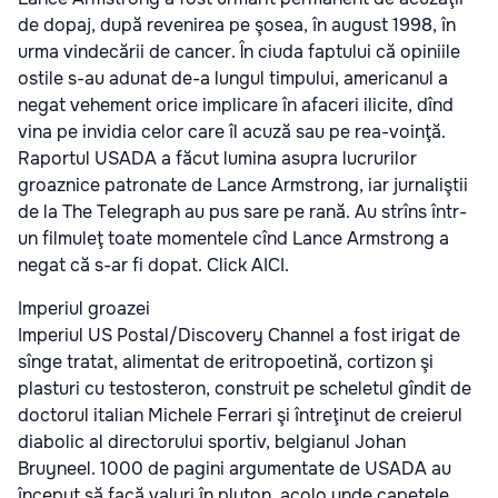
de dopaj, după revenirea pe şosea, în august 1998, în
urma vindecării de cancer. În ciuda faptului că opiniile
ostile s-au adunat de-a lungul timpului, americanul a
negat vehement orice implicare în afaceri ilicite, dînd
vina pe invidia celor care îl acuză sau pe rea-voinţă.
Raportul USADA a făcut lumina asupra lucrurilor
groaznice patronate de Lance Armstrong, iar jurnaliştii
de la The Telegraph au pus sare pe rană. Au strîns într-
un filmuleţ toate momentele cînd Lance Armstrong a
negat că s-ar fi dopat. Click AICI.
Imperiul groazei
Imperiul US Postal/Discovery Channel a fost irigat de
sînge tratat, alimentat de eritropoetină, cortizon şi
plasturi cu testosteron, construit pe scheletul gîndit de
doctorul italian Michele Ferrari şi întreţinut de creierul
diabolic al directorului sportiv, belgianul Johan
Bruyneel. 1000 de pagini argumentate de USADA au
început să facă valuri în pluton, acolo unde capetele