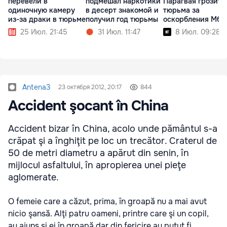
перевели в
подмешал наркотики
Парагвая грозит
одиночную камеру
в десерт знакомой и
тюрьма за
из-за драки в тюрьме
получил год тюрьмы
оскорбления Мба
25 Июл. 21:45
31 Июл. 11:47
8 Июл. 09:28
Antena3
23 октября 2012, 20:17
844
Accident şocant în China
Accident bizar în China, acolo unde pământul s-a
crăpat şi a înghiţit pe loc un trecător. Craterul de
50 de metri diametru a apărut din senin, în
mijlocul asfaltului, în apropierea unei pieţe
aglomerate.
O femeie care a căzut, prima, în groapă nu a mai avut
nicio şansă. Alţi patru oameni, printre care şi un copil,
au ajuns şi ei în groapă dar din fericire au putut fi