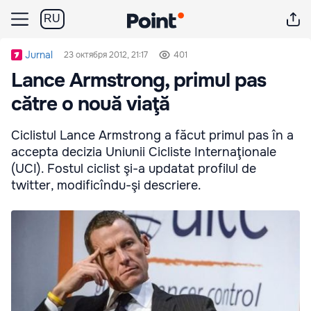
RU
Jurnal
23 октября 2012, 21:17
401
Lance Armstrong, primul pas
către o nouă viaţă
Ciclistul Lance Armstrong a făcut primul pas în a
accepta decizia Uniunii Cicliste Internaţionale
(UCI). Fostul ciclist şi-a updatat profilul de
twitter, modificîndu-şi descriere.