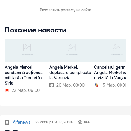
Разместить рекламу на сайте
Похожие новости
Angela Merkel
Angela Merkel,
Cancelarul german
condamnă acţiunea
deplasare complicată
Angela Merkel va f
militară a Turciei în
la Varșovia
o vizită la Varşovia
Siria
20 Мар. 03:00
15 Мар. 01:00
22 Мар. 06:00
Alfanews
23 октября 2012, 20:48
866