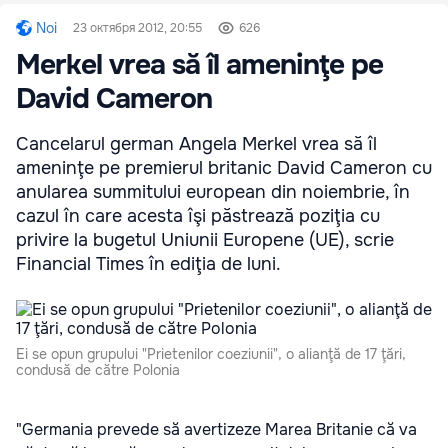
Noi
23 октября 2012, 20:55
626
Merkel vrea să îl ameninţe pe
David Cameron
Cancelarul german Angela Merkel vrea să îl
ameninţe pe premierul britanic David Cameron cu
anularea summitului european din noiembrie, în
cazul în care acesta îşi păstrează poziţia cu
privire la bugetul Uniunii Europene (UE), scrie
Financial Times în ediţia de luni.
Ei se opun grupului "Prietenilor coeziunii", o alianţă de 17 ţări,
condusă de către Polonia
"Germania prevede să avertizeze Marea Britanie că va