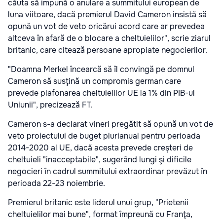
căuta să impună o anulare a summitului european de
luna viitoare, dacă premierul David Cameron insistă să
opună un vot de veto oricărui acord care ar prevedea
altceva în afară de o blocare a cheltuielilor", scrie ziarul
britanic, care citează persoane apropiate negocierilor.
"Doamna Merkel încearcă să îl convingă pe domnul
Cameron să susţină un compromis german care
prevede plafonarea cheltuielilor UE la 1% din PIB-ul
Uniunii", precizează FT.
Cameron s-a declarat vineri pregătit să opună un vot de
veto proiectului de buget plurianual pentru perioada
2014-2020 al UE, dacă acesta prevede creşteri de
cheltuieli "inacceptabile", sugerând lungi şi dificile
negocieri în cadrul summitului extraordinar prevăzut în
perioada 22-23 noiembrie.
Premierul britanic este liderul unui grup, "Prietenii
cheltuielilor mai bune", format împreună cu Franţa,