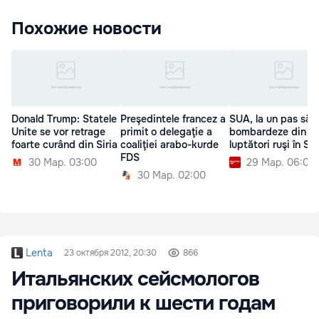
Похожие новости
Donald Trump: Statele
Preşedintele francez a
SUA, la un pas să
Unite se vor retrage
primit o delegaţie a
bombardeze din n
foarte curând din Siria
coaliţiei arabo-kurde
luptători ruşi în Sir
FDS
30 Мар. 03:00
29 Мар. 06:00
30 Мар. 02:00
Lenta
23 октября 2012, 20:30
866
Итальянских сейсмологов
приговорили к шести годам