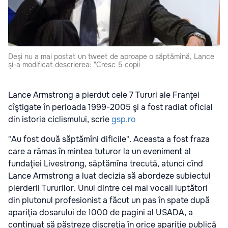
Deşi nu a mai postat un tweet de aproape o săptămînă, Lance
şi-a modificat descrierea: "Cresc 5 copii
Lance Armstrong a pierdut cele 7 Tururi ale Franţei
cîştigate în perioada 1999-2005 şi a fost radiat oficial
din istoria ciclismului, scrie
gsp.ro
"Au fost două săptămîni dificile". Aceasta a fost fraza
care a rămas în mintea tuturor la un eveniment al
fundaţiei Livestrong, săptămîna trecută, atunci cînd
Lance Armstrong a luat decizia să abordeze subiectul
pierderii Tururilor. Unul dintre cei mai vocali luptători
din plutonul profesionist a făcut un pas în spate după
apariţia dosarului de 1000 de pagini al USADA, a
continuat să păstreze discreţia în orice apariţie publică