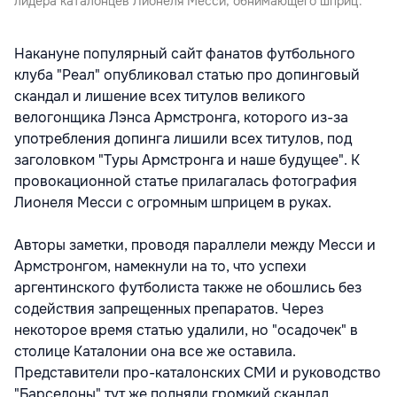
лидера каталонцев Лионеля Месси, обнимающего шприц.
Накануне популярный сайт фанатов футбольного
клуба "Реал" опубликовал статью про допинговый
скандал и лишение всех титулов великого
велогонщика Лэнса Армстронга, которого из-за
употребления допинга лишили всех титулов, под
заголовком "Туры Армстронга и наше будущее". К
провокационной статье прилагалась фотография
Лионеля Месси с огромным шприцем в руках.
Авторы заметки, проводя параллели между Месси и
Армстронгом, намекнули на то, что успехи
аргентинского футболиста также не обошлись без
содействия запрещенных препаратов. Через
некоторое время статью удалили, но "осадочек" в
столице Каталонии она все же оставила.
Представители про-каталонских СМИ и руководство
"Барселоны" тут же подняли громкий скандал.