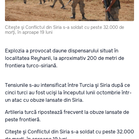
Citeşte şi Conflictul din Siria s-a soldat cu peste 32.000 de
morţi, în aproape 19 luni
Explozia a provocat daune dispensarului situat în
localitatea Reyhanli, la aproximativ 200 de metri de
frontiera turco-siriană.
Tensiunile s-au intensificat între Turcia şi Siria după ce
cinci turci au fost ucişi la începutul lunii octombrie într-
un atac cu obuze lansate din Siria
.
Artileria turcă ripostează frecvent la obuze lansate de
peste frontieră.
Citeşte şi
Conflictul din Siria s-a soldat cu peste 32.000