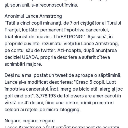
şi, spun unii, s-a recunoscut învins.
Anonimul Lance Armstrong
"Tată a cinci copii minunaţi, de 7 ori cîştigător al Turului
Franţei, luptător permanent împotriva cancerului,
triathlonist de ocazie - LIVESTRONG!". Aşa sună, în
propriile cuvinte, rezumatul vieţii lui Lance Armstrong,
pe contul său de twitter. Azi-noapte, după anunţarea
deciziei USADA, propria descriere a suferit cîteva
schimbări majore.
Deşi nu a mai postat un tweet de aproape o săptămînă,
Lance şi-a modificat descrierea: "Cresc 5 copii. Lupt
împotriva cancerului. Înot, merg pe bicicletă, alerg şi joc
golf cînd pot". 3,778,193 de followers are americanul în
vîrstă de 41 de ani, fiind unul dintre primii promotori
celebri ai reţelei de micro-blogging.
Negare, negare, negare
Lance Armstrong a fost urmărit permanent de acuzaţii