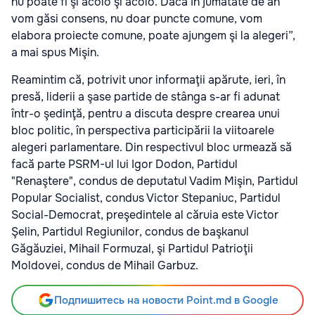
nu poate fi şi acolo şi acolo. Dacă în jumătate de an
vom găsi consens, nu doar puncte comune, vom
elabora proiecte comune, poate ajungem şi la alegeri”,
a mai spus Mişin.
Reamintim că, potrivit unor informaţii apărute, ieri, în
presă, liderii a şase partide de stânga s-ar fi adunat
într-o şedinţă, pentru a discuta despre crearea unui
bloc politic, în perspectiva participării la viitoarele
alegeri parlamentare. Din respectivul bloc urmează să
facă parte PSRM-ul lui Igor Dodon, Partidul
"Renaştere", condus de deputatul Vadim Mişin, Partidul
Popular Socialist, condus Victor Stepaniuc, Partidul
Social-Democrat, preşedintele al căruia este Victor
Şelin, Partidul Regiunilor, condus de başkanul
Găgăuziei, Mihail Formuzal, şi Partidul Patrioţii
Moldovei, condus de Mihail Garbuz.
Подпишитесь на новости Point.md в Google