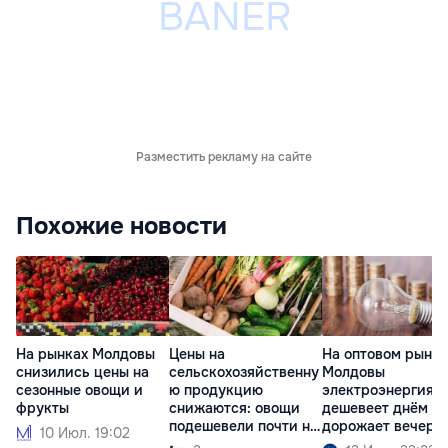
Разместить рекламу на сайте
Похожие новости
На рынках Молдовы
Цены на
На оптовом рынке
снизились цены на
сельскохозяйственну
Молдовы
сезонные овощи и
ю продукцию
электроэнергия
фрукты
снижаются: овощи
дешевеет днём и
подешевели почти на
дорожает вечеро
10 Июл. 19:02
30%