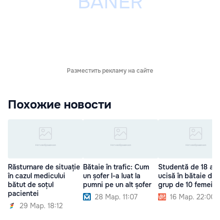
Разместить рекламу на сайте
Похожие новости
Răsturnare de situație
Bătaie în trafic: Cum
Studentă de 18 ani
în cazul medicului
un șofer l-a luat la
ucisă în bătaie de 
bătut de soțul
pumni pe un alt șofer
grup de 10 femei
pacientei
28 Мар. 11:07
16 Мар. 22:00
29 Мар. 18:12