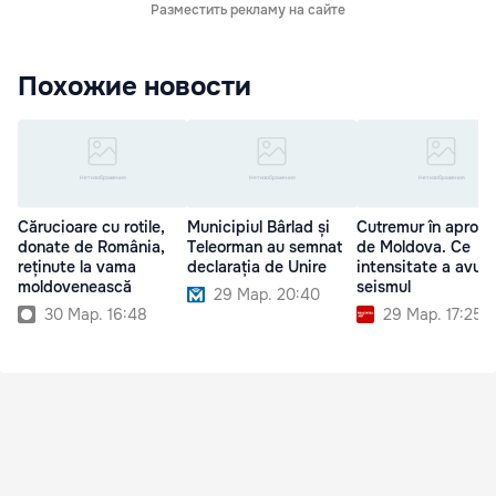
Разместить рекламу на сайте
Похожие новости
Cărucioare cu rotile,
Municipiul Bârlad și
Cutremur în apropi
donate de România,
Teleorman au semnat
de Moldova. Ce
reținute la vama
declarația de Unire
intensitate a avut
moldovenească
seismul
29 Мар. 20:40
30 Мар. 16:48
29 Мар. 17:25