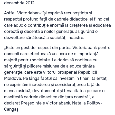
decembrie 2012.
Astfel, Victoriabank îşi exprimă recunoştinţa şi
respectul profund faţă de cadrele didactice, ei fiind cei
care aduc o contribuţie enormă la creşterea şi educarea
corectă şi decentă a noilor generaţii, asigurând o
dezvoltare sănătoasă a societăţii noastre.
„Este un gest de respect din partea Victoriabank pentru
oamenii care efectuează un lucru de o importanţă
majoră pentru societate. Le dorim să continue cu
sârguinţă şi plăcere misiunea de a educa tânăra
generaţie, care este viitorul prosper al Republicii
Moldova. Pe lângă faptul că investim în tinerii talentaţi,
ne exprimăm încrederea şi consideraţiunea faţă de
munca asiduă, devotamentul şi tenacitatea pe care o
manifestă cadrele didactice din ţara noastră”, a
declarat Preşedintele Victoriabank, Natalia Politov-
Cangaş.