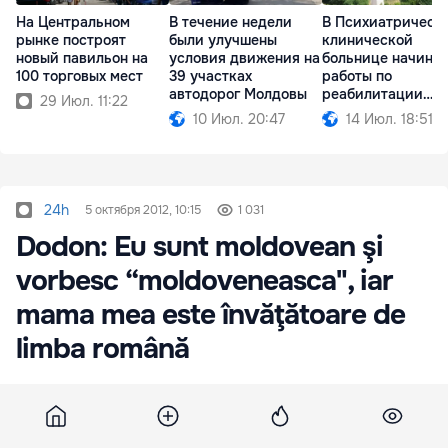
На Центральном
В течение недели
В Психиатрическ
рынке построят
были улучшены
клинической
новый павильон на
условия движения на
больнице начина
100 торговых мест
39 участках
работы по
автодорог Молдовы
реабилитации
29 Июл. 11:22
корпусов
10 Июл. 20:47
14 Июл. 18:51
24h
5 октября 2012, 10:15
1 031
Dodon: Eu sunt moldovean şi
vorbesc “moldoveneasca", iar
mama mea este învăţătoare de
limba română
Liderul socialiştilor, Igor Dodon, susţine că nu va
vota pentru modificarea articolului 13 din
Constituţie, deoarece se consideră moldovean şi