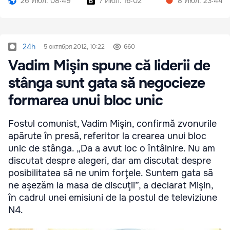
26 Июл. 08:49
7 Июл. 16:02
8 Июл. 23:44
24h
5 октября 2012, 10:22
660
Vadim Mişin spune că liderii de
stânga sunt gata să negocieze
formarea unui bloc unic
Fostul comunist, Vadim Mişin, confirmă zvonurile
apărute în presă, referitor la crearea unui bloc
unic de stânga. „Da a avut loc o întâlnire. Nu am
discutat despre alegeri, dar am discutat despre
posibilitatea să ne unim forţele. Suntem gata să
ne aşezăm la masa de discuţii”, a declarat Mişin,
în cadrul unei emisiuni de la postul de televiziune
N4.