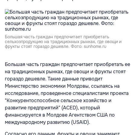
Большая часть граждан предпочитает приобретать
сельхозпродукцию на традиционных рынках, где овощи и
фрукты стоят гораздо дешевле. Фото: sunhome.ru
Большая часть граждан предпочитает приобретать ее
на традиционных рынках, где овощи и фрукты стоят
гораздо дешевле. Такие данные приводит
Министерство экономики Молдовы, ссылаясь на
исследование, проведенное специалистами проекта
"Конкурентоспособное сельское хозяйство и
развитие предприятий" (ACED), который
финансируется в Молдове Агентством США по
международному развитию (USAID).
Согласно его данным, фрукты и овощи занимают