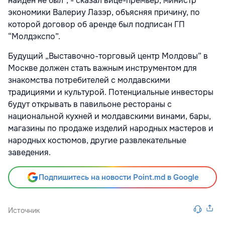
найден не был”, - сказал вице-премьер, министр
экономики Валериу Лазэр, объясняя причину, по
которой договор об аренде был подписан ГП
“Молдэкспо”.
Будущий „Выставочно-торговый центр Молдовы” в
Москве должен стать важным инструментом для
знакомства потребителей с молдавскими
традициями и культурой. Потенциальные инвесторы
будут открывать в павильоне рестораны с
национальной кухней и молдавскими винами, бары,
магазины по продаже изделий народных мастеров и
народных костюмов, другие развлекательные
заведения.
Подпишитесь на новости Point.md в Google
Источник