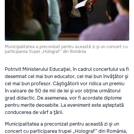
Municipalitatea a preconizat pentru această zi şi un concert cu
participarea trupei „Holograf” din România
Potrivit Ministerului Educaţiei, în cadrul concertului va fi
desemnat cel mai bun educator, cel mai bun învăţător şi
cel mai bun profesor. Câştigătorii vor ridica un premiu
în valoare de 50 de mii de lei şi vor obţine următorul
grad didactic. De asemenea, vor fi acordate diplome
pentru merite deosebite. La eveniment este aşteptată
conducerea de vârf a ţării.
Municipalitatea a preconizat pentru această zi şi un
concert cu participarea trupei „Holograf” din România,