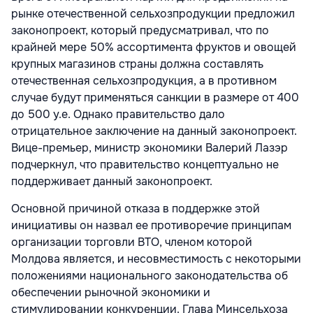
рынке отечественной сельхозпродукции предложил
законопроект, который предусматривал, что по
крайней мере 50% ассортимента фруктов и овощей
крупных магазинов страны должна составлять
отечественная сельхозпродукция, а в противном
случае будут применяться санкции в размере от 400
до 500 у.е. Однако правительство дало
отрицательное заключение на данный законопроект.
Вице-премьер, министр экономики Валерий Лазэр
подчеркнул, что правительство концептуально не
поддерживает данный законопроект.
Основной причиной отказа в поддержке этой
инициативы он назвал ее противоречие принципам
организации торговли ВТО, членом которой
Молдова является, и несовместимость с некоторыми
положениями национального законодательства об
обеспечении рыночной экономики и
стимулировании конкуренции. Глава Минсельхоза