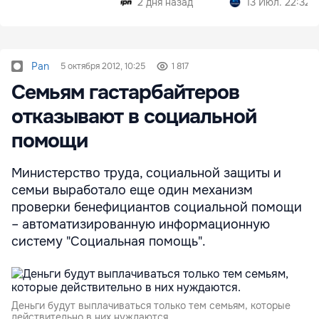
2 дня назад
13 Июл. 22:32
Pan
5 октября 2012, 10:25
1 817
Семьям гастарбайтеров
отказывают в социальной
помощи
Министерство труда, социальной защиты и
семьи выработало еще один механизм
проверки бенефициантов социальной помощи
– автоматизированную информационную
систему "Социальная помощь".
Деньги будут выплачиваться только тем семьям, которые
действительно в них нуждаются.