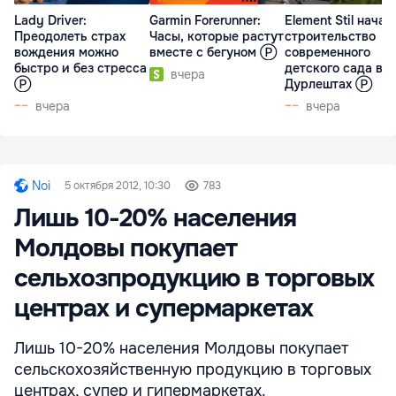
Lady Driver:
Garmin Forerunner:
Element Stil начал
Преодолеть страх
Часы, которые растут
строительство
вождения можно
вместе с бегуном Ⓟ
современного
быстро и без стресса
детского сада в
вчера
Ⓟ
Дурлештах Ⓟ
вчера
вчера
Noi
5 октября 2012, 10:30
783
Лишь 10-20% населения
Молдовы покупает
сельхозпродукцию в торговых
центрах и супермаркетах
Лишь 10-20% населения Молдовы покупает
сельскохозяйственную продукцию в торговых
центрах, супер и гипермаркетах.