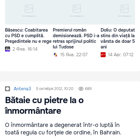
Băsescu: Coabitarea
Premierul român
Doliu: O deputată 
cu PSD e cumplită.
demisionează. PSD i-a
stins din viață la
Preşedintele nu e rege
retras sprijinul politic
vârsta de doar 51 
lui Tudose
ani
2 Фев. 16:14
15 Янв. 22:07
14 Авг. 07:12
Antena3
5 октября 2012, 10:20
689
Bătaie cu pietre la o
înmormântare
O înmormântare a degenerat într-o luptă în
toată regula cu forţele de ordine, în Bahrain.