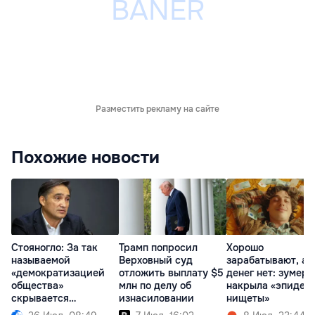
Разместить рекламу на сайте
Похожие новости
Стояногло: За так
Трамп попросил
Хорошо
называемой
Верховный суд
зарабатывают, а
«демократизацией
отложить выплату $5
денег нет: зумеро
общества»
млн по делу об
накрыла «эпидем
скрывается
изнасиловании
нищеты»
проедание денег