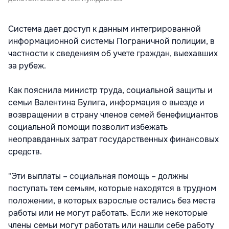
Система дает доступ к данным интегрированной
информационной системы Пограничной полиции, в
частности к сведениям об учете граждан, выехавших
за рубеж.
Как пояснила министр труда, социальной защиты и
семьи Валентина Булига, информация о выезде и
возвращении в страну членов семей бенефициантов
социальной помощи позволит избежать
неоправданных затрат государственных финансовых
средств.
"Эти выплаты – социальная помощь – должны
поступать тем семьям, которые находятся в трудном
положении, в которых взрослые остались без места
работы или не могут работать. Если же некоторые
члены семьи могут работать или нашли себе работу