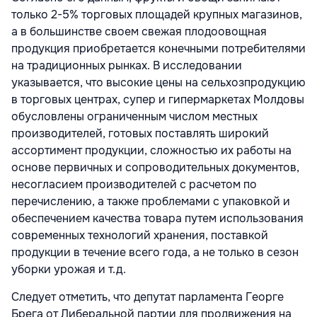
только 2-5% торговых площадей крупных магазинов,
а в большинстве своем свежая плодоовощная
продукция приобретается конечными потребителями
на традиционных рынках. В исследовании
указывается, что высокие цены на сельхозпродукцию
в торговых центрах, супер и гипермаркетах Молдовы
обусловлены ограниченным числом местных
производителей, готовых поставлять широкий
ассортимент продукции, сложностью их работы на
основе первичных и сопроводительных документов,
несогласием производителей с расчетом по
перечислению, а также проблемами с упаковкой и
обеспечением качества товара путем использования
современных технологий хранения, поставкой
продукции в течение всего года, а не только в сезон
уборки урожая и т.д.
Следует отметить, что депутат парламента Георге
Брега от Либеральной партии для продвижения на