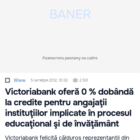
Разместить рекламу на сайте
Www
5 октября 2012, 10:32
2 531
Victoriabank oferă 0 % dobândă
la credite pentru angajaţii
instituţiilor implicate în procesul
educaţional şi de învăţământ
Victoriabank felicită călduros reprezentanţii din