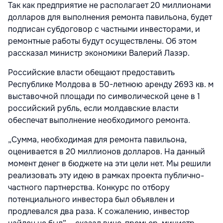
Так как предприятие не располагает 20 миллионами
долларов для выполнения ремонта павильона, будет
подписан субдоговор с частными инвесторами, и
ремонтные работы будут осуществлены. Об этом
рассказал министр экономики Валерий Лазэр.
Российские власти обещают предоставить
Республике Молдова в 50-летнюю аренду 2693 кв. м
выставочной площади по символической цене в 1
российский рубль, если молдавские власти
обеспечат выполнение необходимого ремонта.
„Сумма, необходимая для ремонта павильона,
оценивается в 20 миллионов долларов. На данный
момент денег в бюджете на эти цели нет. Мы решили
реализовать эту идею в рамках проекта публично-
частного партнерства. Конкурс по отбору
потенциального инвестора был объявлен и
продлевался два раза. К сожалению, инвестор