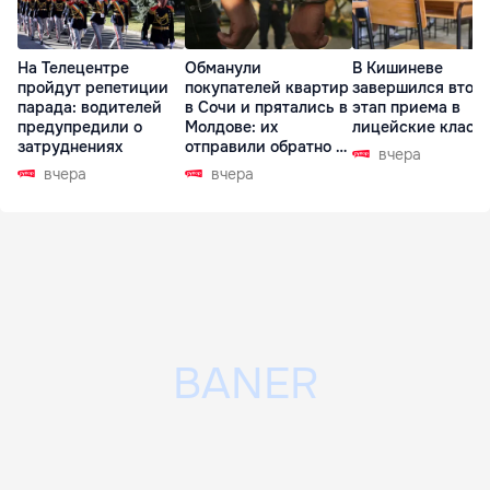
На Телецентре
Обманули
В Кишиневе
пройдут репетиции
покупателей квартир
завершился втор
парада: водителей
в Сочи и прятались в
этап приема в
предупредили о
Молдове: их
лицейские класс
затруднениях
отправили обратно в
вчера
РФ
вчера
вчера