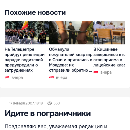
Похожие новости
На Телецентре
Обманули
В Кишиневе
пройдут репетиции
покупателей квартир
завершился втор
парада: водителей
в Сочи и прятались в
этап приема в
предупредили о
Молдове: их
лицейские класс
затруднениях
отправили обратно в
вчера
РФ
вчера
вчера
17 января 2007, 18:18
550
Идите в пограничники
Поздравляю вас, уважаемая редакция и