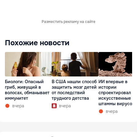
Разместить рекламу на сайте
Похожие новости
Биологи: Опасный
В США нашли способ
ИИ впервые в
гриб, живущий в
защитить мозг детей
истории
волосах, обманывает
от последствий
спроектировал
иммунитет
трудного детства
искусственные
штаммы вирусов 
вчера
вчера
нуля
вчера