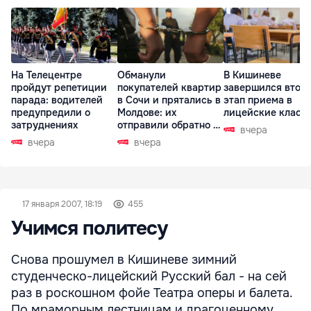
На Телецентре
Обманули
В Кишиневе
пройдут репетиции
покупателей квартир
завершился втор
парада: водителей
в Сочи и прятались в
этап приема в
предупредили о
Молдове: их
лицейские класс
затруднениях
отправили обратно в
вчера
РФ
вчера
вчера
17 января 2007, 18:19
455
Учимся политесу
Снова прошумел в Кишиневе зимний
студенческо-лицейский Русский бал - на сей
раз в роскошном фойе Театра оперы и балета.
По мраморным лестницам и драгоценному