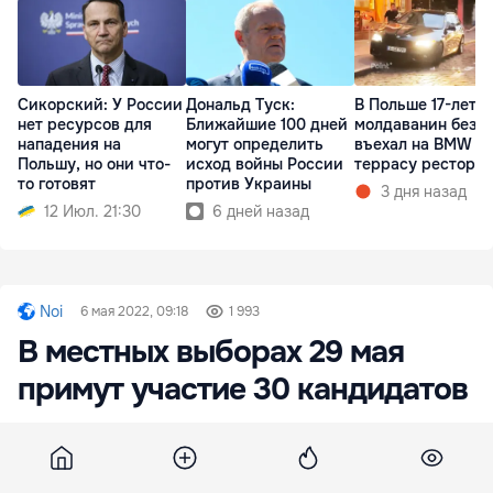
Сикорский: У России
Дональд Туск:
В Польше 17-летн
нет ресурсов для
Ближайшие 100 дней
молдаванин без п
нападения на
могут определить
въехал на BMW в
Польшу, но они что-
исход войны России
террасу рестора
то готовят
против Украины
3 дня назад
12 Июл. 21:30
6 дней назад
Noi
6 мая 2022, 09:18
1 993
В местных выборах 29 мая
примут участие 30 кандидатов
Центризбирком сообщает, что в новых местных
выборах 29 мая на 8 мандатов на должность
примара баллотируются 30 человек.