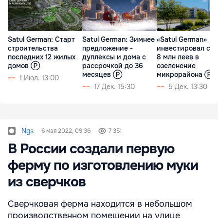
Satul German: Старт
Satul German: Зимнее
«Satul German»
строительства
предложение -
инвестировал св
последних 12 жилых
дуплексы и дома с
8 млн леев в
домов Ⓟ
рассрочкой до 36
озеленение
месяцев Ⓟ
микрорайона Ⓟ
1 Июл. 13:00
17 Дек. 15:30
5 Дек. 13:30
Ngs
6 мая 2022, 09:36
7 351
В России создали первую
ферму по изготовлению муки
из сверчков
Сверчковая ферма находится в небольшом
производственном помещении на улице