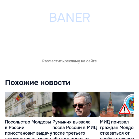
Разместить рекламу на сайте
Похожие новости
Посольство Молдовы
Румыния вызвала
МИД призвал
в России
посла России в МИД
граждан Молдовы
приостановит выдачу
после третьего
отказаться от
документов на месяц
сбитого дрона за
необязательных