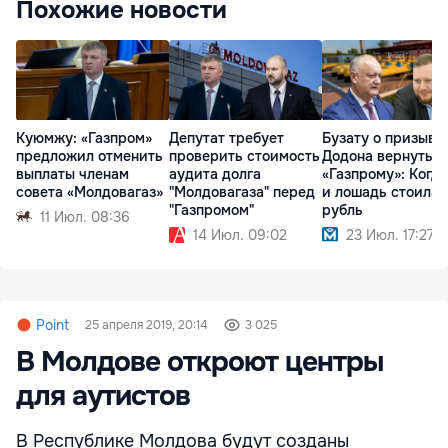
Похожие новости
Куюмжу: «Газпром»
Депутат требует
Бузату о призыве
предложил отменить
проверить стоимость
Додона вернуться
выплаты членам
аудита долга
«Газпрому»: Когда
совета «Молдовагаз»
"Молдовагаза" перед
и лошадь стоила
"Газпромом"
рубль
11 Июл. 08:36
14 Июл. 09:02
23 Июл. 17:27
Point
25 апреля 2019, 20:14
3 025
В Молдове откроют центры
для аутистов
В Республике Молдова будут созданы