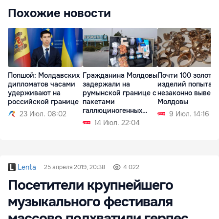
Похожие новости
Попшой: Молдавских
Гражданина Молдовы
Почти 100 золоты
дипломатов часами
задержали на
изделий попытал
удерживают на
румынской границе с
незаконно вывезт
российской границе
пакетами
Молдовы
галлюциногенных
23 Июл. 08:02
9 Июл. 14:16
грибов
14 Июл. 22:04
Lenta
25 апреля 2019, 20:38
4 022
Посетители крупнейшего
музыкального фестиваля
массово подхватили герпес