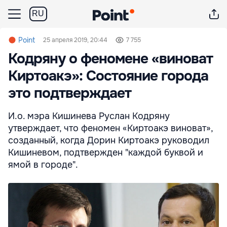
RU
Point
25 апреля 2019, 20:44
7 755
Кодряну о феномене «виноват
Киртоакэ»: Состояние города
это подтверждает
И.о. мэра Кишинева Руслан Кодряну
утверждает, что феномен «Киртоакэ виноват»,
созданный, когда Дорин Киртоакэ руководил
Кишиневом, подтвержден "каждой буквой и
ямой в городе".