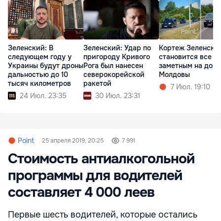
Зеленский: В
Зеленский: Удар по
Кортеж Зеленско
следующем году у
пригороду Кривого
становится все б
Украины будут дроны
Рога был нанесен
заметным на доро
дальностью до 10
северокорейской
Молдовы
тысяч километров
ракетой
7 Июл. 19:10
24 Июл. 23:35
30 Июл. 23:31
Point
25 апреля 2019, 20:25
7 991
Стоимость антиалкогольной
программы для водителей
составляет 4 000 леев
Первые шесть водителей, которые остались