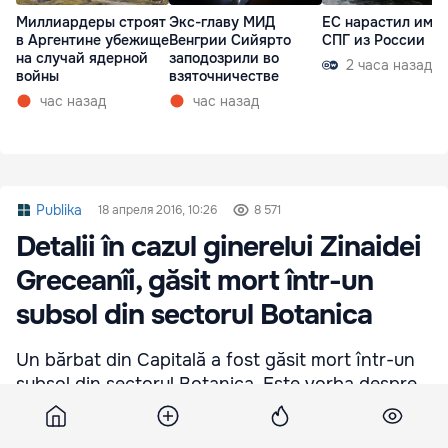
Миллиардеры строят
Экс-главу МИД
ЕС нарастил имп
в Аргентине убежище
Венгрии Сийярто
СПГ из России
на случай ядерной
заподозрили во
2 часа назад
войны
взяточничестве
час назад
час назад
Publika
18 апреля 2016, 10:26
8 571
Detalii în cazul ginerelui Zinaidei
Greceanîi, găsit mort într-un
subsol din sectorul Botanica
Un bărbat din Capitală a fost găsit mort într-un
subsol din sectorul Botanica. Este vorba despre
o rudă a deputatului PSRM, Zinaida Greceanîi.
Informaţia a fost confirmată de către ofiţerul de