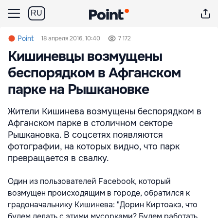
RU
Point
18 апреля 2016, 10:40
7 172
Кишиневцы возмущены
беспорядком в Афганском
парке на Рышкановке
Жители Кишинева возмущены беспорядком в
Афганском парке в столичном секторе
Рышкановка. В соцсетях появляются
фотографии, на которых видно, что парк
превращается в свалку.
Один из пользователей Facebook, который
возмущен происходящим в городе, обратился к
градоначальнику Кишинева:
"Дорин Киртоакэ, что
будем делать с этими мусорками? Будем работать,