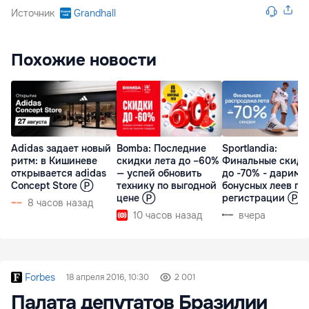
Источник
Grandhall
Похожие новости
Adidas задает новый
Bomba: Последние
Sportlandia:
ритм: в Кишиневе
скидки лета до –60%
Финальные скидк
открывается adidas
— успей обновить
до -70% - дарим 
Concept Store Ⓟ
технику по выгодной
бонусных леев пр
цене Ⓟ
регистрации Ⓟ
8 часов назад
10 часов назад
вчера
Forbes
18 апреля 2016, 10:30
2 001
Палата депутатов Бразилии