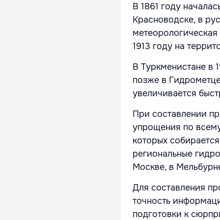
В 1861 году начала
Красноводске, в ру
метеорологическая 
1913 году на терри
В Туркменистане в 
позже в Гидрометце
увеличивается быс
При составлении пр
упрощения по всему
которых собирается
региональные гидро
Москве, в Мельбурн
Для составления пр
точность информаци
подготовки к сюрпр