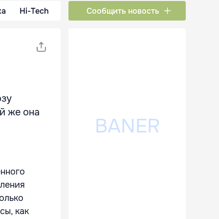
ка
Hi-Tech
Сообщить новость
озу
ой же она
енного
вления
олько
сы, как