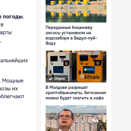
ы погоды
.
 в
Переданные Кишиневу
карты
насосы установили на
водозаборе в Вадул-луй-
,
Водэ
дальнейших
Опрос
в. Мощные
В Молдове разрешат
нозы их
криптобанкоматы, биткоином
облегчают
можно будет платить в кафе