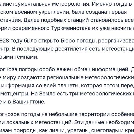
сь инструментальная метеорология. Именно тогда в
сском военном укреплении, была создана первая
станция. Далее подобных станций становилось все
тории современного Туркменистана их уже насчиты
1928 году было открыто Бюро погоды, реорганизов
нтр. В последующие десятилетия сеть метеостанц
трыми темпами.
огноза погоды особо важен обмен информацией. Д
 миру создаются региональные метеорологические
 информация со всей планеты, которая потом пере
метцентры. На Земле есть три метеорологических 
е и в Вашингтоне.
огнозов погоды на небольшие территории особенн
и локальных метеостанций. Эти данные необходи
изам природы, как ливни, ураганы, снегопады и кр