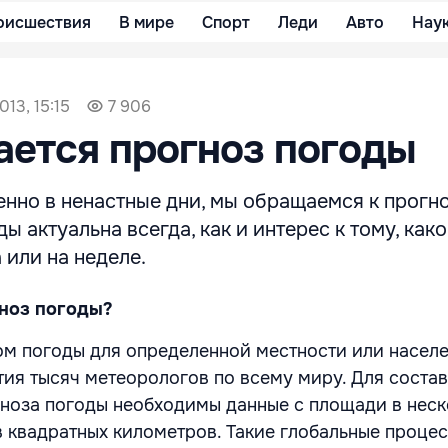
оисшествия
В мире
Спорт
Леди
Авто
Нау
013, 15:15
7 906
ается прогноз погоды
енно в ненастные дни, мы обращаемся к прогн
ы актуальна всегда, как и интерес к тому, как
 или на неделе.
гноз погоды?
ом погоды для определенной местности или насел
стия тысяч метеорологов по всему миру. Для соста
ноза погоды необходимы данные с площади в неск
 квадратных километров. Такие глобальные процес