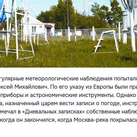
гулярные метеорологические наблюдения попытал
ексей Михайлович. По его указу из Европы были п
 приборы и астрономические инструменты. Однако
а, назначенный царем вести записи о погоде, инс
отмечал в «Дневальных записках» собственные набл
 когда он закончился, когда Москва-река покрылас
.