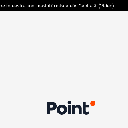
pe fereastra unei mașini în mișcare în Capitală. (Video)