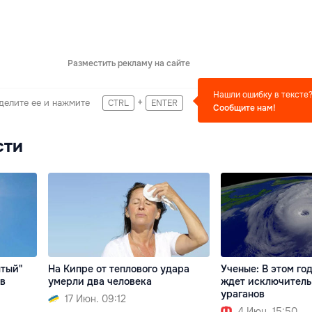
Разместить рекламу на сайте
Нашли ошибку в тексте
+
делите ее и нажмите
CTRL
ENTER
Сообщите нам!
сти
лтый"
На Кипре от теплового удара
Ученые: В этом го
 в
умерли два человека
ждет исключитель
ураганов
17 Июн. 09:12
4 Июн. 15:50