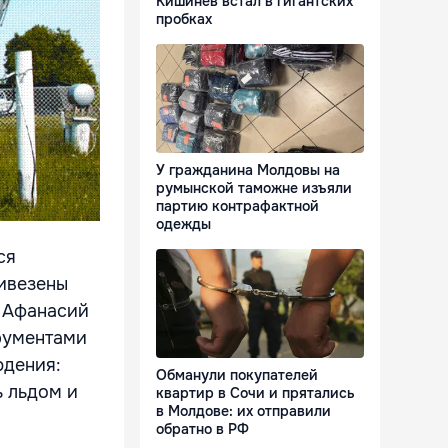
Кишинёв встал в гигантских
пробках
У гражданина Молдовы на
румынской таможне изъяли
партию контрафактной
одежды
ся
ривезены
 Афанасий
трументами
юдения:
Обманули покупателей
ь льдом и
квартир в Сочи и прятались
в Молдове: их отправили
обратно в РФ