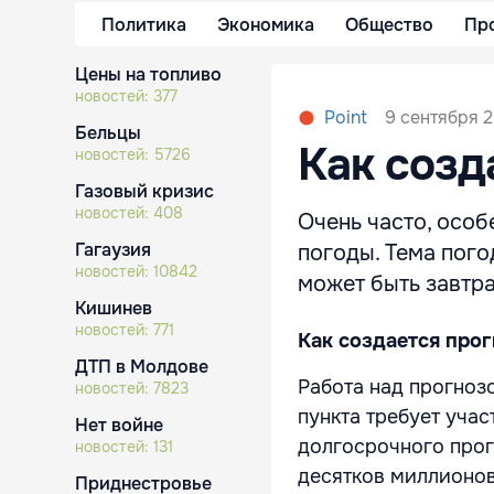
Политика
Экономика
Общество
Пр
Цены на топливо
новостей:
377
9 сентября 2
Point
Бельцы
Как созд
новостей:
5726
Газовый кризис
новостей:
408
Очень часто, особ
Гагаузия
погоды. Тема погод
новостей:
10842
может быть завтра
Кишинев
новостей:
771
Как создается про
ДТП в Молдове
Работа над прогноз
новостей:
7823
пункта требует уча
Нет войне
долгосрочного прог
новостей:
131
десятков миллионов
Приднестровье