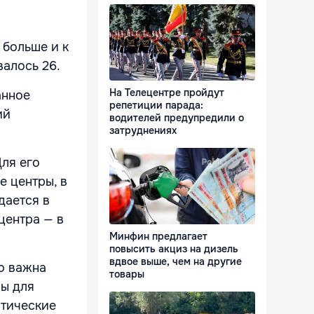
 больше и к
валось 26.
На Телецентре пройдут
анное
репетиции парада:
ий
водителей предупредили о
затруднениях
ля его
 центры, в
дается в
центра — в
Минфин предлагает
повысить акциз на дизель
вдвое выше, чем на другие
о важна
товары
мы для
итические