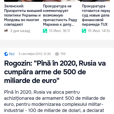
Зеленский:
Прокуратура не
Прокуратура
Приоритеты внешней
комментирует
готовится переда
политики Украины и
возможную
суд новые дела п
Молдовы во многом
причастность Раду
финансовой
совпадают
Мариана к делу
пирамиде TUX
MoldATSA
3 дня назад
13 Июл. 16:11
15 Июл. 14:54
Noi
5 сентября 2013, 12:30
759
Rogozin: "Pînă în 2020, Rusia va
cumpăra arme de 500 de
miliarde de euro"
Pînă în 2020, Rusia va aloca pentru
achiziționarea de armament 500 de miliarde de
euro, pentru modernizarea complexului militar-
industrial - 100 de miliarde de dolari, a declarat