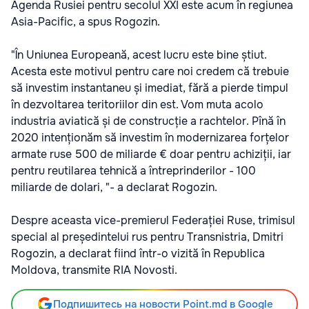
Agenda Rusiei pentru secolul XXI este acum în regiunea
Asia-Pacific, a spus Rogozin.
"În Uniunea Europeană, acest lucru este bine știut.
Acesta este motivul pentru care noi credem că trebuie
să investim instantaneu și imediat, fără a pierde timpul
în dezvoltarea teritoriilor din est. Vom muta acolo
industria aviatică și de construcție a rachtelor. Pînă în
2020 intenționăm să investim în modernizarea forțelor
armate ruse 500 de miliarde € doar pentru achiziții, iar
pentru reutilarea tehnică a întreprinderilor - 100
miliarde de dolari, "- a declarat Rogozin.
Despre aceasta vice-premierul Federației Ruse, trimisul
special al președintelui rus pentru Transnistria, Dmitri
Rogozin, a declarat fiind într-o vizită în Republica
Moldova, transmite RIA Novosti.
Подпишитесь на новости Point.md в Google