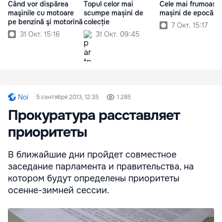
Când vor dispărea
Topul celor mai
Cele mai frumoase
maşinile cu motoare
scumpe mașini de
mașini de epocă
pe benzină şi motorină
colecție
7 Окт. 15:17
31 Окт. 15:16
31 Окт. 09:45
Noi
5 сентября 2013, 12:35
1 285
Прокуратура расставляет
приоритеты
В ближайшие дни пройдет совместное
заседание парламента и правительства, на
котором будут определены приоритеты
осенне-зимней сессии.