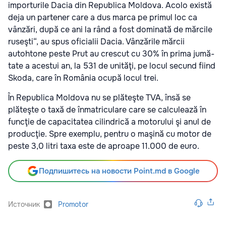
importurile Dacia din Repu­blica Moldova. Acolo există
deja un par­tener care a dus marca pe primul loc ca
vânzări, după ce ani la rând a fost do­mi­nată de mărcile
ruseşti“, au spus oficialii Dacia. Vânzările mărcii
autohtone peste Prut au crescut cu 30% în prima jumă­
tate a acestui an, la 531 de unităţi, pe lo­cul secund fiind
Skoda, care în Ro­mâ­nia ocupă locul trei.
În Republica Moldova nu se plăteşte TVA, însă se
plăteşte o taxă de înmatriculare care se calculează în
funcţie de capacitatea cilindrică a motorului şi anul de
producţie. Spre exem­plu, pentru o maşină cu motor de
peste 3,0 litri taxa este de aproape 11.000 de euro.
Подпишитесь на новости Point.md в Google
Источник
Promotor