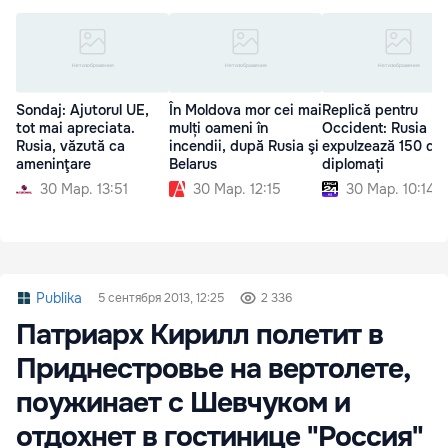
Sondaj: Ajutorul UE,
În Moldova mor cei mai
Replică pentru
tot mai apreciata.
mulți oameni în
Occident: Rusia
Rusia, văzută ca
incendii, după Rusia şi
expulzează 150 de
ameninţare
Belarus
diplomați
30 Мар. 13:51
30 Мар. 12:15
30 Мар. 10:14
Publika
5 сентября 2013, 12:25
2 336
Патриарх Кирилл полетит в
Приднестровье на вертолете,
поужинает с Шевчуком и
отдохнет в гостинице "Россия"