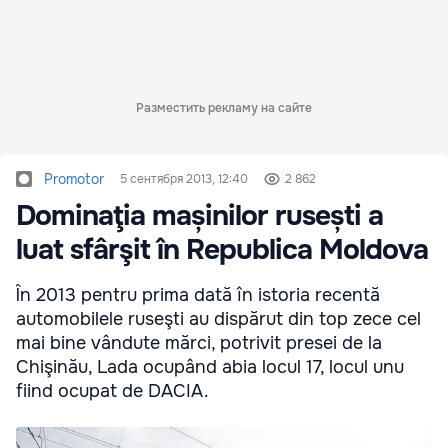
Разместить рекламу на сайте
Promotor
5 сентября 2013, 12:40
2 862
Dominaţia mașinilor rusești a
luat sfârşit în Republica Moldova
În 2013 pentru prima dată în istoria re­centă
automobilele ruseşti au dispărut din top zece cel
mai bine vândute mărci, po­trivit presei de la
Chişinău, Lada ocupând abia locul 17, locul unu
fiind ocupat de DACIA.