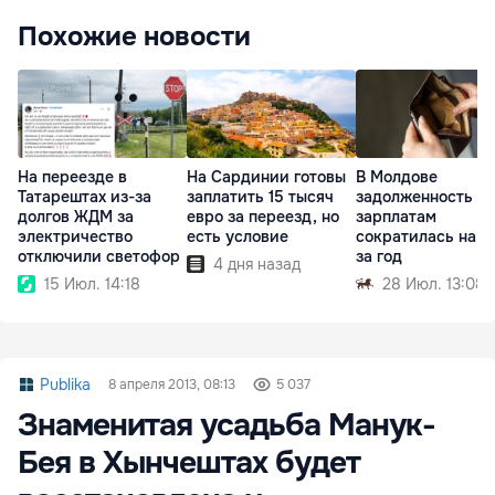
Похожие новости
На переезде в
На Сардинии готовы
В Молдове
Татарештах из-за
заплатить 15 тысяч
задолженность по
долгов ЖДМ за
евро за переезд, но
зарплатам
электричество
есть условие
сократилась на 1
отключили светофор
за год
4 дня назад
15 Июл. 14:18
28 Июл. 13:08
Publika
8 апреля 2013, 08:13
5 037
Знаменитая усадьба Манук-
Бея в Хынчештах будет