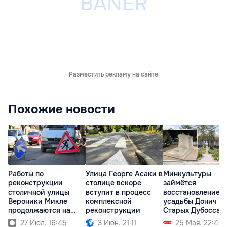
Разместить рекламу на сайте
Похожие новости
Работы по
Улица Георге Асаки в
Минкультуры
реконструкции
столице вскоре
займётся
столичной улицы
вступит в процесс
восстановлением
Вероники Микле
комплексной
усадьбы Донич в
продолжаются на
реконструкции
Старых Дубоссар
новом участке
27 Июл. 16:45
3 Июн. 21:11
25 Мая. 22:46