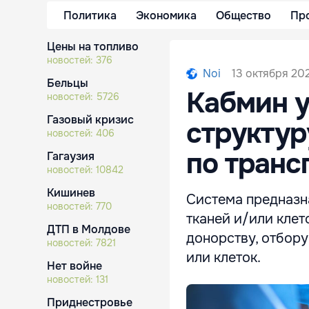
Политика
Экономика
Общество
Пр
Цены на топливо
новостей:
376
13 октября 202
Noi
Бельцы
Кабмин 
новостей:
5726
Газовый кризис
структу
новостей:
406
по транс
Гагаузия
новостей:
10842
Кишинев
Система предназн
новостей:
770
тканей и/или клет
ДТП в Молдове
донорству, отбору
новостей:
7821
или клеток.
Нет войне
новостей:
131
Приднестровье