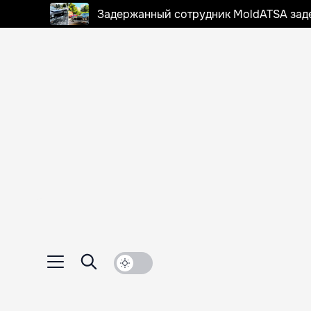
Задержанный сотрудник MoldATSA задек