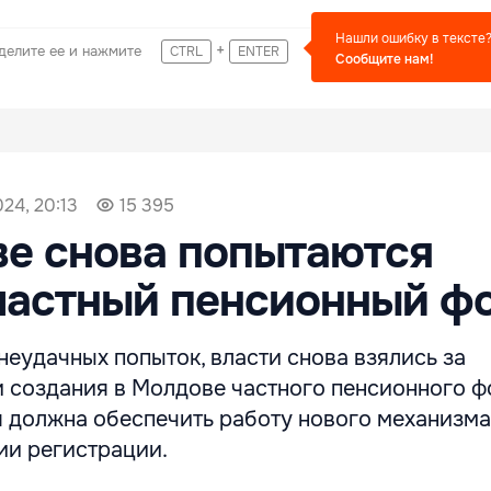
Нашли ошибку в тексте
+
делите ее и нажмите
CTRL
ENTER
Сообщите нам!
024, 20:13
15 395
е снова попытаются
частный пенсионный ф
неудачных попыток, власти снова взялись за
 создания в Молдове частного пенсионного ф
я должна обеспечить работу нового механизма
ии регистрации.