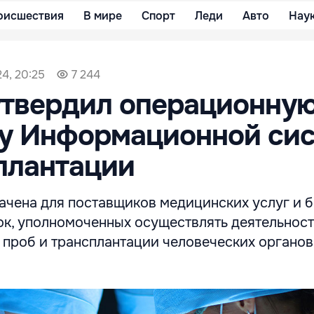
оисшествия
В мире
Спорт
Леди
Авто
Нау
4, 20:25
7 244
утвердил операционну
ру Информационной си
плантации
ачена для поставщиков медицинских услуг и 
ок, уполномоченных осуществлять деятельност
 проб и трансплантации человеческих органов