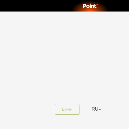
⌵
RU
Войти