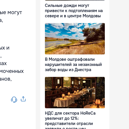
Сильные дожди могут
привести к подтоплениям на
ые могут
севере и в центре Молдовы
а,
ых и
,
В Молдове оштрафовали
ках
нарушителей за незаконный
забор воды из Днестра
омоченных
анов,
НДС для сектора HoReCa
увеличат до 12%:
представители отрасли
заявили о росте цен