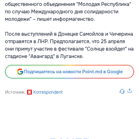
общественного объединения "Молодая Республика"
по случаю Международного дня солидарности
молодежи" – пишет информагенство.
После выступлений в Донецке Самойлов и Чичерина
отправятся в ЛНР. Предполагается, что 25 апреля
они примут участие в фестивале "Солнце взойдет" на
стадионе "Авангард" в Луганске.
Подпишитесь на новости Point.md в Google
Источник
Korrespondent