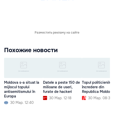
Разместить рекламу на сайте
Похожие новости
Moldova s-a situat la
Datele a peste 150 de
Topul politicienilor
mijlocul topului
milioane de useri,
încredere din
antisemitismului în
furate de hackeri
Republica Moldova
Europa
30 Мар. 12:18
30 Мар. 08:30
30 Мар. 12:40