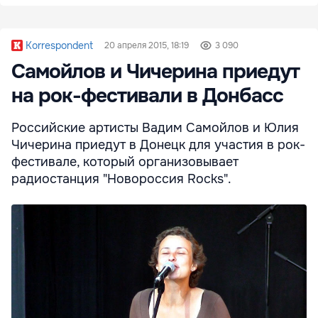
Korrespondent
20 апреля 2015, 18:19
3 090
Самойлов и Чичерина приедут
на рок-фестивали в Донбасс
Российские артисты Вадим Самойлов и Юлия
Чичерина приедут в Донецк для участия в рок-
фестивале, который организовывает
радиостанция "Новороссия Rocks".