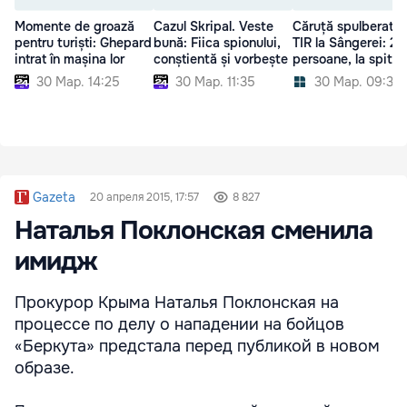
Momente de groază
Cazul Skripal. Veste
Căruță spulberată
pentru turiști: Ghepard
bună: Fiica spionului,
TIR la Sângerei: 2
intrat în mașina lor
conștientă și vorbește
persoane, la spital
30 Мар. 14:25
30 Мар. 11:35
30 Мар. 09:31
Gazeta
20 апреля 2015, 17:57
8 827
Наталья Поклонская сменила
имидж
Прокурор Крыма Наталья Поклонская на
процессе по делу о нападении на бойцов
«Беркута» предстала перед публикой в новом
образе.