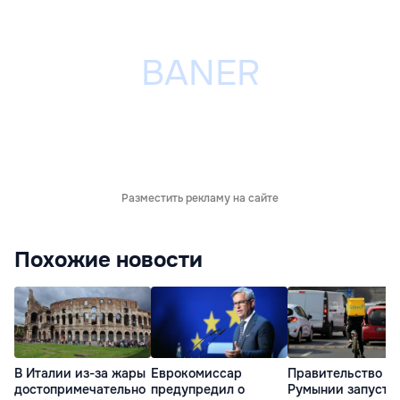
Разместить рекламу на сайте
Похожие новости
В Италии из-за жары
Еврокомиссар
Правительство
достопримечательно
предупредил о
Румынии запусти