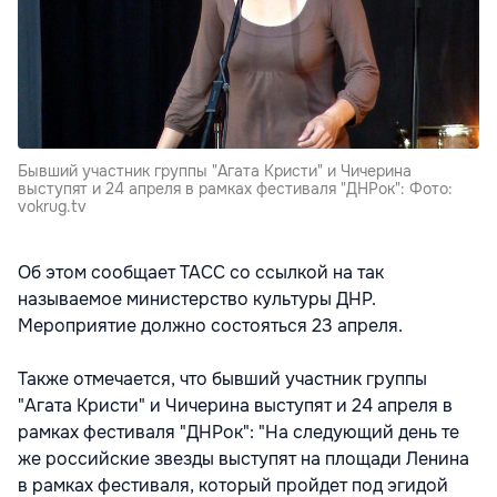
Бывший участник группы "Агата Кристи" и Чичерина
выступят и 24 апреля в рамках фестиваля "ДНРок": Фото:
vokrug.tv
Об этом сообщает ТАСС со ссылкой на так
называемое министерство культуры ДНР.
Мероприятие должно состояться 23 апреля.
Также отмечается, что бывший участник группы
"Агата Кристи" и Чичерина выступят и 24 апреля в
рамках фестиваля "ДНРок": "На следующий день те
же российские звезды выступят на площади Ленина
в рамках фестиваля, который пройдет под эгидой