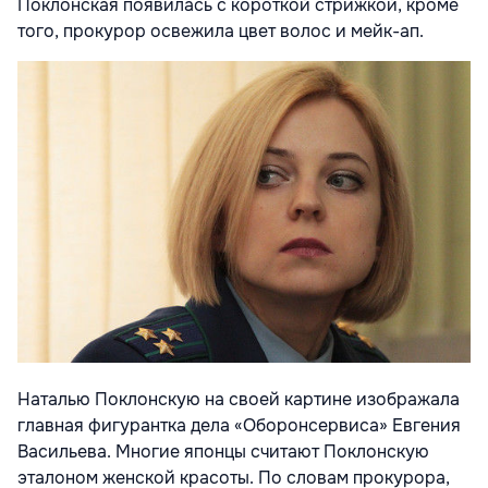
Поклонская появилась с короткой стрижкой, кроме
того, прокурор освежила цвет волос и мейк-ап.
Наталью Поклонскую на своей картине изображала
главная фигурантка дела «Оборонсервиса» Евгения
Васильева. Многие японцы считают Поклонскую
эталоном женской красоты. По словам прокурора,