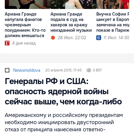
Ариана Гранде
Ариана Гранде
Внучка Софии Ро
напугала фанатов
подала в суд на
шикует в Европе:
чрезмерным
хакеров за кражу
замечена на мод
похудением: Кто-то
неизданной музыки
показе в Париже
должен вмешаться
28 Июл. 22:02
11 Июл. 14:30
4 дня назад
Newsmoldova
20 апреля 2015, 17:45
3 857
Генералы РФ и США:
опасность ядерной войны
сейчас выше, чем когда-либо
Американскому и российскому президентам
необходимо инициировать двусторонний
отказ от принципа нанесения ответно-