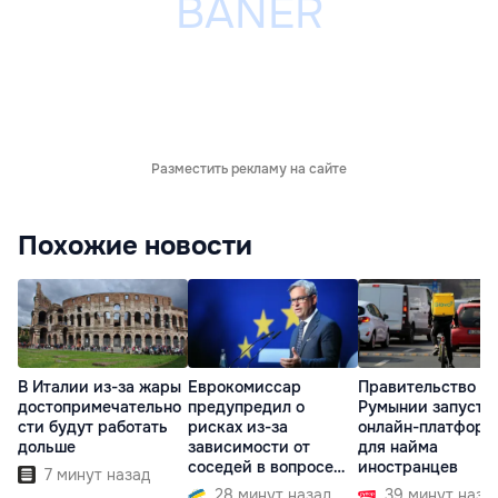
Разместить рекламу на сайте
Похожие новости
В Италии из-за жары
Еврокомиссар
Правительство
достопримечательно
предупредил о
Румынии запусти
сти будут работать
рисках из-за
онлайн-платформ
дольше
зависимости от
для найма
соседей в вопросе
иностранцев
7 минут назад
границ
28 минут назад
39 минут наза