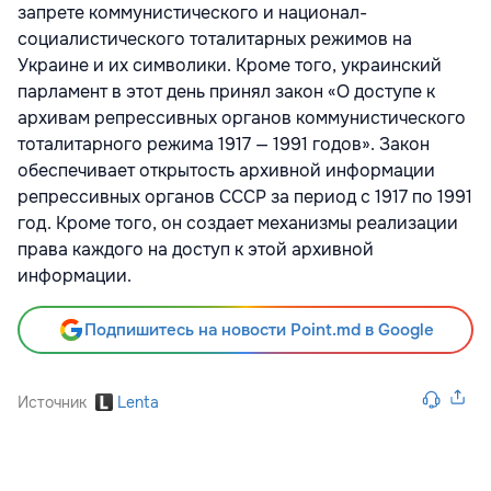
запрете коммунистического и национал-
социалистического тоталитарных режимов на
Украине и их символики. Кроме того, украинский
парламент в этот день принял закон «О доступе к
архивам репрессивных органов коммунистического
тоталитарного режима 1917 — 1991 годов». Закон
обеспечивает открытость архивной информации
репрессивных органов СССР за период с 1917 по 1991
год. Кроме того, он создает механизмы реализации
права каждого на доступ к этой архивной
информации.
Подпишитесь на новости Point.md в Google
Источник
Lenta