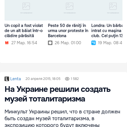
Un copil a fost violat
Peste 50 de răniţi în
Londra: Un bărbat 
de un alt băiat într-o
urma unor proteste în
intrat cu maşina în
clădire părăsită
Barcelona
club. Cel puţin 13 ră
27 Мар. 16:54
26 Мар. 01:00
19 Мар. 08:46
Lenta
20 апреля 2015, 18:05
1 582
На Украине решили создать
музей тоталитаризма
Минкульт Украины решил, что в стране должен
быть создан музей тоталитаризма, в
экспозицию которого будут включены