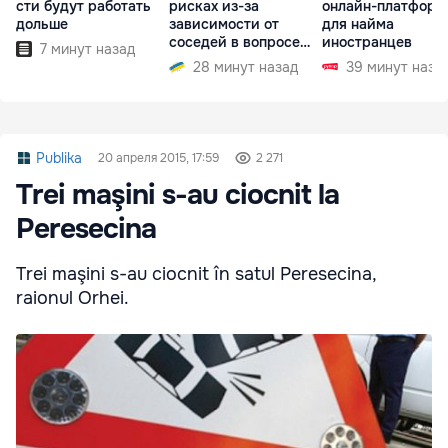
сти будут работать
рисках из-за
онлайн-платформ
дольше
зависимости от
для найма
соседей в вопросе
иностранцев
7 минут назад
границ
28 минут назад
39 минут наза
Publika
20 апреля 2015, 17:59
2 271
Trei maşini s-au ciocnit la
Peresecina
Trei maşini s-au ciocnit în satul Peresecina,
raionul Orhei.