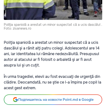
Poliţia spaniolă a arestat un minor suspectat că a ucis dascălul .
Foto: ziuanews.ro
Poliţia spaniolă a arestat un minor suspectat că a ucis
dascălul şi a rănit alţi patru colegi. Adolescentul are 14
ani, iar identitatea lui rămâne nedezvăluită. Presupusul
autor al atacului ar fi folosit o arbaletă şi ar fi avut
asupra lui şi un cuţit.
În urma tragediei, elevii au fost evacuaţi de urgenţă din
clădire. Deocamdată, nu se ştie ce l-a împins pe copil la
acest gest extrem.
Подпишитесь на новости Point.md в Google