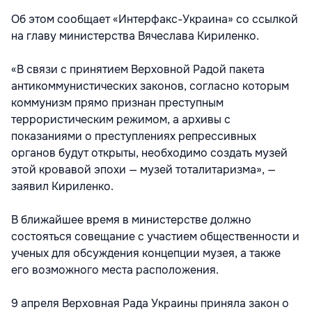
Об этом сообщает «Интерфакс-Украина» со ссылкой
на главу министерства Вячеслава Кириленко.
«В связи с принятием Верховной Радой пакета
антикоммунистических законов, согласно которым
коммунизм прямо признан преступным
террористическим режимом, а архивы с
показаниями о преступлениях репрессивных
органов будут открыты, необходимо создать музей
этой кровавой эпохи — музей тоталитаризма», —
заявил Кириленко.
В ближайшее время в министерстве должно
состояться совещание с участием общественности и
ученых для обсуждения концепции музея, а также
его возможного места расположения.
9 апреля Верховная Рада Украины приняла закон о