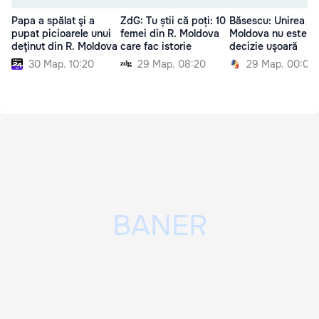
Papa a spălat şi a
ZdG: Tu știi că poți: 10
Băsescu: Unirea cu
pupat picioarele unui
femei din R. Moldova
Moldova nu este o
deţinut din R. Moldova
care fac istorie
decizie uşoară
30 Мар. 10:20
29 Мар. 08:20
29 Мар. 00:00