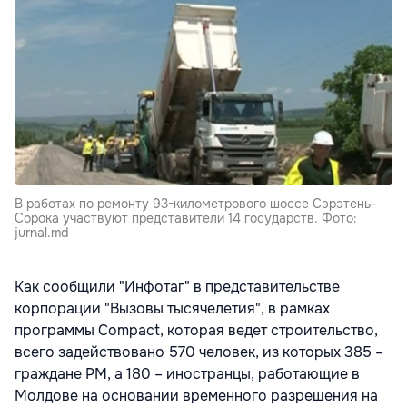
В работах по ремонту 93-километрового шоссе Сэрэтень-
Сорока участвуют представители 14 государств. Фото:
jurnal.md
Как сообщили "Инфотаг" в представительстве
корпорации "Вызовы тысячелетия", в рамках
программы Compact, которая ведет строительство,
всего задействовано 570 человек, из которых 385 –
граждане РМ, а 180 – иностранцы, работающие в
Молдове на основании временного разрешения на