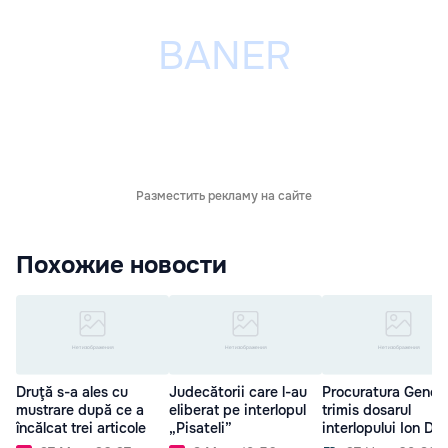
Разместить рекламу на сайте
Похожие новости
Druţă s-a ales cu
Judecătorii care l-au
Procuratura Genera
mustrare după ce a
eliberat pe interlopul
trimis dosarul
încălcat trei articole
„Pisateli”
interlopului Ion Dr