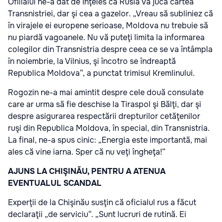
Ofilialul ne-a dat de înţeles că Rusia va juca cartea
Transnistriei, dar şi cea a gazelor. „Vreau să subliniez că
în virajele ei europene serioase, Moldova nu trebuie să
nu piardă vagoanele. Nu vă puteţi limita la informarea
colegilor din Transnistria despre ceea ce se va întâmpla
în noiembrie, la Vilnius, şi încotro se îndreaptă
Republica Moldova“, a punctat trimisul Kremlinului.
Rogozin ne-a mai amintit despre cele două consulate
care ar urma să fie deschise la Tiraspol şi Bălţi, dar şi
despre asigurarea respectării drepturilor cetăţenilor
ruşi din Republica Moldova, în special, din Transnistria.
La final, ne-a spus cinic: „Energia este importantă, mai
ales că vine iarna. Sper că nu veţi îngheţa!“
AJUNS LA CHIŞINĂU, PENTRU A ATENUA
EVENTUALUL SCANDAL
Experţii de la Chişinău susţin că oficialul rus a făcut
declaraţii „de serviciu“. „Sunt lucruri de rutină. Ei