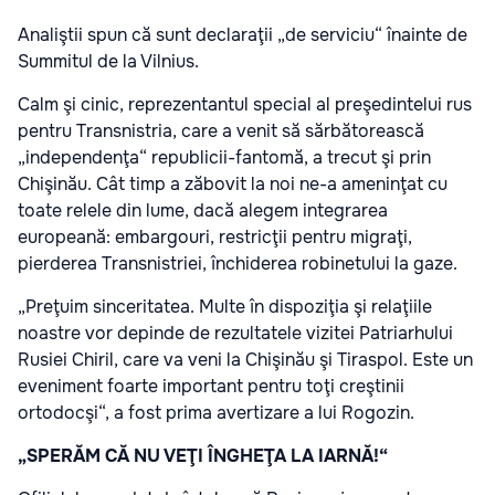
Analiştii spun că sunt declaraţii „de serviciu“ înainte de
Summitul de la Vilnius.
Calm şi cinic, reprezentantul special al preşedintelui rus
pentru Transnistria, care a venit să sărbătorească
„independenţa“ republicii-fantomă, a trecut şi prin
Chişinău. Cât timp a zăbovit la noi ne-a ameninţat cu
toate relele din lume, dacă alegem integrarea
europeană: embargouri, restricţii pentru migraţi,
pierderea Transnistriei, închiderea robinetului la gaze.
„Preţuim sinceritatea. Multe în dispoziţia şi relaţiile
noastre vor depinde de rezultatele vizitei Patriarhului
Rusiei Chiril, care va veni la Chişinău şi Tiraspol. Este un
eveniment foarte important pentru toţi creştinii
ortodocşi“, a fost prima avertizare a lui Rogozin.
„SPERĂM CĂ NU VEŢI ÎNGHEŢA LA IARNĂ!“