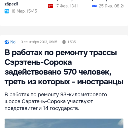
zăpezii
17 Фев. 13:11
25 Янв. 08:20
18 Мар. 15:45
Noi
3 сентября 2013, 09:15
1 535
В работах по ремонту трассы
Сэрэтень-Сорока
задействовано 570 человек,
треть из которых - иностранцы
В работах по ремонту 93-километрового
шоссе Сэрэтень-Сорока участвуют
представители 14 государств.