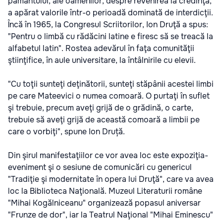
pământului, ale oamenilor, despre revenirea la credinţă,
a apărat valorile într-o perioadă dominată de interdicţii.
Încă în 1965, la Congresul Scriitorilor, Ion Druţă a spus:
"Pentru o limbă cu rădăcini latine e firesc să se treacă la
alfabetul latin". Rostea adevărul în faţa comunităţii
ştiinţifice, în aule universitare, la întâlnirile cu elevii.
"Cu toţii sunteţi deţinătorii, sunteţi stăpânii acestei limbi
pe care Mateevici o numea comoară. O purtaţi în suflet
şi trebuie, precum aveţi grijă de o grădină, o carte,
trebuie să aveţi grijă de această comoară a limbii pe
care o vorbiţi", spune Ion Druță.
Din şirul manifestaţiilor ce vor avea loc este expoziţia-
eveniment şi o sesiune de comunicări cu genericul
"Tradiţie şi modernitate în opera lui Druţă", care va avea
loc la Biblioteca Naţională. Muzeul Literaturii române
"Mihai Kogălniceanu" organizează popasul aniversar
"Frunze de dor", iar la Teatrul Naţional "Mihai Eminescu"