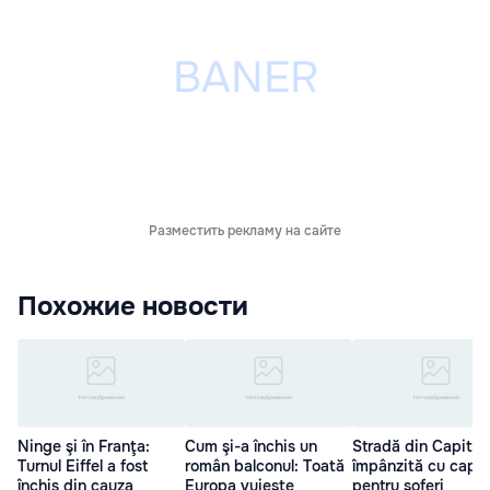
Разместить рекламу на сайте
Похожие новости
Ninge şi în Franţa:
Cum şi-a închis un
Stradă din Capital
Turnul Eiffel a fost
român balconul: Toată
împânzită cu capc
închis din cauza
Europa vuieşte
pentru şoferi