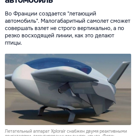
Во Франции создается "летающий
автомобиль". Малогабаритный самолет сможет
совершать взлет не строго вертикально, а по
резко восходящей линии, как это делают
птицы.
Летательный аппарат Xplorair снабжен двумя реактивными
двигателями, вмонтированными внутрь крыла. Фото: