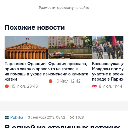
Разместить рекламу на сайте
Похожие новости
Парламент Франции
Франция признала,
Военнослужащие
принял закон о праве
что не готова к
Молдовы примут
на помощь в уходе из
изменению климата
участие в военно
жизни
параде в Париже
10 Июл. 12:42
15 Июл. 23:43
8 Июл. 11:44
Publika
3 сентября 2013, 08:52
1 628
В одной из столичных детских