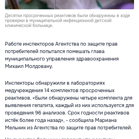
Десятки просроченных реактивов были обнаружены в ходе
проверки в муниципальной инфекционной детской
клинической больнице.
Работе инспекторов Агентства по защите прав
потребителей попытался помешать глава
муниципального управления здравоохранения
Михаил Молдовану.
Инспекторы обнаружили в лабораториях
медучреждения 14 комплектов просроченных
реактивов. «Были обнаружены четыре комплекта для
выявления гепатита, каждый из них используется для
проведения 96 анализов. Срок годности реактивов
истёк более года назад», - сообщила Мариана
Мельник из Агентства по защите прав потребителей.