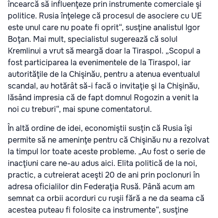
încearcă să influenţeze prin instrumente comerciale şi
politice. Rusia înţelege că procesul de asociere cu UE
este unul care nu poate fi oprit“, susţine analistul Igor
Boţan. Mai mult, specialistul sugerează că solul
Kremlinui a vrut să meargă doar la Tiraspol. „Scopul a
fost participarea la evenimentele de la Tiraspol, iar
autorităţile de la Chişinău, pentru a atenua eventualul
scandal, au hotărât să-i facă o invitaţie şi la Chişinău,
lăsând impresia că de fapt domnul Rogozin a venit la
noi cu treburi“, mai spune comentatorul.
În altă ordine de idei, economiştii susţin că Rusia îşi
permite să ne ameninţe pentru că Chişinău nu a rezolvat
la timpul lor toate aceste probleme. „Au fost o serie de
inacţiuni care ne-au adus aici. Elita politică de la noi,
practic, a cutreierat aceşti 20 de ani prin poclonuri în
adresa oficialilor din Federaţia Rusă. Până acum am
semnat ca orbii acorduri cu ruşii fără a ne da seama că
acestea puteau fi folosite ca instrumente“, susţine