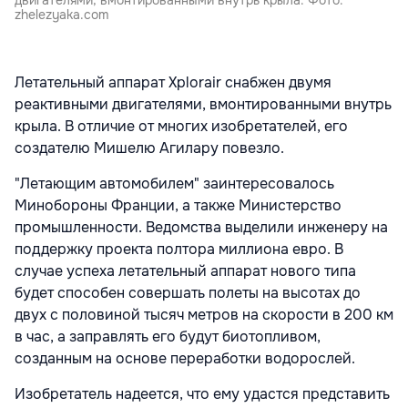
zhelezyaka.com
Летательный аппарат Xplorair снабжен двумя
реактивными двигателями, вмонтированными внутрь
крыла. В отличие от многих изобретателей, его
создателю Мишелю Агилару повезло.
"Летающим автомобилем" заинтересовалось
Минобороны Франции, а также Министерство
промышленности. Ведомства выделили инженеру на
поддержку проекта полтора миллиона евро. В
случае успеха летательный аппарат нового типа
будет способен совершать полеты на высотах до
двух с половиной тысяч метров на скорости в 200 км
в час, а заправлять его будут биотопливом,
созданным на основе переработки водорослей.
Изобретатель надеется, что ему удастся представить