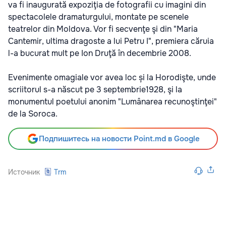
va fi inaugurată expoziţia de fotografii cu imagini din
spectacolele dramaturgului, montate pe scenele
teatrelor din Moldova. Vor fi secvenţe şi din "Maria
Cantemir, ultima dragoste a lui Petru I", premiera căruia
l-a bucurat mult pe Ion Druţă în decembrie 2008.
Evenimente omagiale vor avea loc și la Horodişte, unde
scriitorul s-a născut pe 3 septembrie1928, şi la
monumentul poetului anonim "Lumânarea recunoştinţei"
de la Soroca.
Подпишитесь на новости Point.md в Google
Источник
Trm