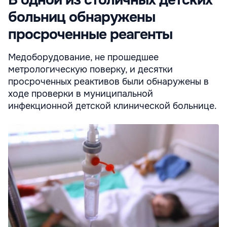
больниц обнаружены
просроченные реагенты
Медоборудование, не прошедшее
метрологическую поверку, и десятки
просроченных реактивов были обнаружены в
ходе проверки в муниципальной
инфекционной детской клинической больнице.