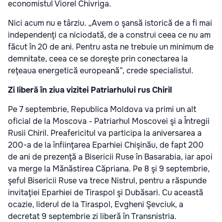
economistul Viorel Chivriga.
Nici acum nu e târziu. „Avem o şansă istorică de a fi mai
independenţi ca niciodată, de a construi ceea ce nu am
făcut în 20 de ani. Pentru asta ne trebuie un minimum de
demnitate, ceea ce se doreşte prin conectarea la
reţeaua energetică europeană“, crede specialistul.
Zi liberă în ziua vizitei Patriarhului rus Chiril
Pe 7 septembrie, Republica Moldova va primi un alt
oficial de la Moscova - Patriarhul Moscovei şi a Întregii
Rusii Chiril. Preafericitul va participa la aniversarea a
200-a de la înfiinţarea Eparhiei Chişinău, de fapt 200
de ani de prezenţă a Bisericii Ruse în Basarabia, iar apoi
va merge la Mănăstirea Căpriana. Pe 8 şi 9 septembrie,
şeful Bisericii Ruse va trece Nistrul, pentru a răspunde
invitaţiei Eparhiei de Tiraspol şi Dubăsari. Cu această
ocazie, liderul de la Tiraspol, Evgheni Şevciuk, a
decretat 9 septembrie zi liberă în Transnistria.