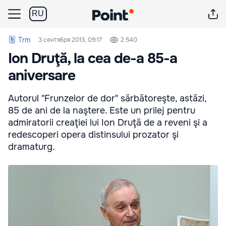
RU
Trm
3 сентября 2013, 09:17
2 540
Ion Druţă, la cea de-a 85-a
aniversare
Autorul "Frunzelor de dor" sărbătoreşte, astăzi,
85 de ani de la naştere. Este un prilej pentru
admiratorii creaţiei lui Ion Druţă de a reveni şi a
redescoperi opera distinsului prozator şi
dramaturg.