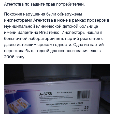
Агентства по защите прав потребителей.
Похожие нарушения были обнаружены
инспекторами Агентства в июне в рамках проверок в
муниципальной клинической детской больнице
имени Валентина Игнатенко. Инспекторы нашли в
больничной лаборатории пять партий реагентов с
давно истекшим сроком годности. Одна из партий
перестала быть годной для использования еще в
2006 году.