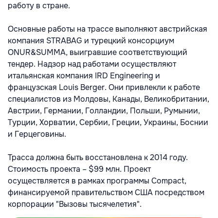
работу в стране.
Основные работы на трассе выполняют австрийская
компания STRABAG и турецкий консорциум
ONUR&SUMMA, выигравшие соответствующий
тендер. Надзор над работами осуществляют
итальянская компания IRD Engineering и
французская Louis Berger. Они привлекли к работе
специалистов из Молдовы, Канады, Великобритании,
Австрии, Германии, Голландии, Польши, Румынии,
Турции, Хорватии, Сербии, Греции, Украины, Боснии
и Герцеговины.
Трасса должна быть восстановлена к 2014 году.
Стоимость проекта – $99 млн. Проект
осуществляется в рамках программы Compact,
финансируемой правительством США посредством
корпорации "Вызовы тысячелетия".