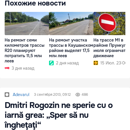
Похожие новости
На ремонт семи
На ремонт участка
На трассе M1 в
километров трассы
трассы в Каушанском
районе Прункул 1
R20 планируют
районе выделят 17,5
июля ограничат
потратить 11,5 млн
млн леев
движение
леев
2 дня назад
15 Июл. 23:06
3 дня назад
Adevarul
3 сентября 2013, 09:12
486
Dmitri Rogozin ne sperie cu o
iarnă grea: „Sper să nu
îngheţaţi“