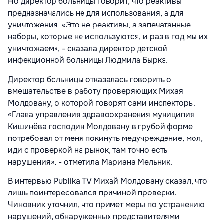
Но директор больницы говорит, что реактивы
предназначались не для использования, а для
уничтожения. «Это не реактивы, а запечатанные
наборы, которые не используются, и раз в год мы их
уничтожаем», - сказала директор детской
инфекционной больницы Людмила Быркэ.
Директор больницы отказалась говорить о
вмешательстве в работу проверяющих Михая
Молдовану, о которой говорят сами инспекторы.
«Глава управления здравоохранения муниципия
Кишинёва господин Молдовану в грубой форме
потребовал от меня покинуть медучреждение, мол,
иди с проверкой на рынок, там точно есть
нарушения», - отметила Мариана Мельник.
В интервью Publika TV Михай Молдовану сказал, что
лишь поинтересовался причиной проверки.
Чиновник уточнил, что примет меры по устранению
нарушений, обнаруженных представителями