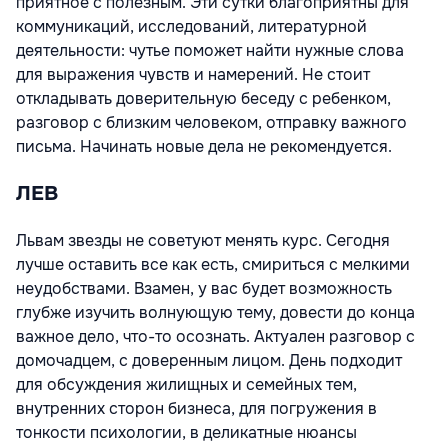
приятное с полезным. Эти сутки благоприятны для
коммуникаций, исследований, литературной
деятельности: чутье поможет найти нужные слова
для выражения чувств и намерений. Не стоит
откладывать доверительную беседу с ребенком,
разговор с близким человеком, отправку важного
письма. Начинать новые дела не рекомендуется.
ЛЕВ
Львам звезды не советуют менять курс. Сегодня
лучше оставить все как есть, смириться с мелкими
неудобствами. Взамен, у вас будет возможность
глубже изучить волнующую тему, довести до конца
важное дело, что-то осознать. Актуален разговор с
домочадцем, с доверенным лицом. День подходит
для обсуждения жилищных и семейных тем,
внутренних сторон бизнеса, для погружения в
тонкости психологии, в деликатные нюансы