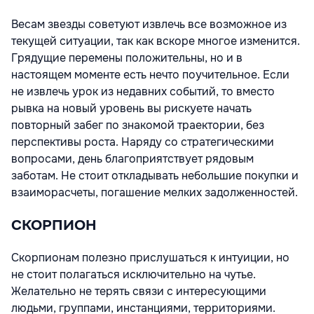
Весам звезды советуют извлечь все возможное из
текущей ситуации, так как вскоре многое изменится.
Грядущие перемены положительны, но и в
настоящем моменте есть нечто поучительное. Если
не извлечь урок из недавних событий, то вместо
рывка на новый уровень вы рискуете начать
повторный забег по знакомой траектории, без
перспективы роста. Наряду со стратегическими
вопросами, день благоприятствует рядовым
заботам. Не стоит откладывать небольшие покупки и
взаиморасчеты, погашение мелких задолженностей.
СКОРПИОН
Скорпионам полезно прислушаться к интуиции, но
не стоит полагаться исключительно на чутье.
Желательно не терять связи с интересующими
людьми, группами, инстанциями, территориями.