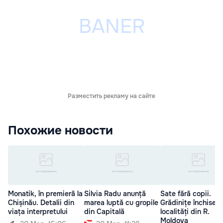
Разместить рекламу на сайте
Похожие новости
Monatik, în premieră la
Silvia Radu anunță
Sate fără copii.
Chișinău. Detalii din
marea luptă cu gropile
Grădinițe închise î
viața interpretului
din Capitală
localități din R.
Moldova