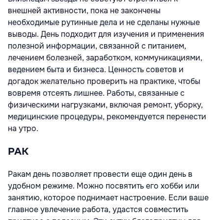
внешней активности, пока не закончены
необходимые рутинные дела и не сделаны нужные
выводы. День подходит для изучения и применения
полезной информации, связанной с питанием,
лечением болезней, заработком, коммуникациями,
ведением быта и бизнеса. Ценность советов и
догадок желательно проверить на практике, чтобы
вовремя отсеять лишнее. Работы, связанные с
физическими нагрузками, включая ремонт, уборку,
медицинские процедуры, рекомендуется перенести
на утро.
РАК
Ракам день позволяет провести еще один день в
удобном режиме. Можно посвятить его хобби или
занятию, которое поднимает настроение. Если ваше
главное увлечение работа, удастся совместить