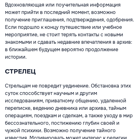
Вдохновляющая или поучительная информация
может прийти в последний момент, возможно
получение приглашения, подтверждения, одобрения.
Если подошло к концу путешествие или учебное
мероприятие, не стоит терять контакты с новыми
знакомыми и сдавать недавние впечатления в архив:
в ближайшем будущем вероятно продолжение
истории.
СТРЕЛЕЦ
Стрельцам не повредит уединение. Обстановка этих
суток способствует научным и другим
исследованиям, приватному общению, удаленной
переписке, ведению дневника или архива, тайным
операциям, поездкам и сделкам, а также уходу в мир
бессознательного, постижению глубин своей и
чужой психики. Возможно получение тайного
известия. Мотивировать может интерес к религии,