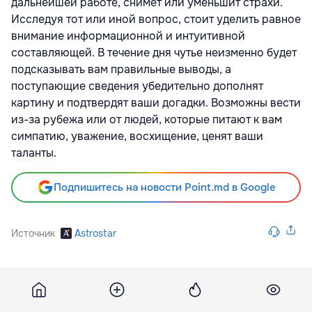
дальнейшей работе, снимет или уменьшит страхи.
Исследуя тот или иной вопрос, стоит уделить равное
внимание информационной и интуитивной
составляющей. В течение дня чутье неизменно будет
подсказывать вам правильные выводы, а
поступающие сведения убедительно дополнят
картину и подтвердят ваши догадки. Возможны вести
из-за рубежа или от людей, которые питают к вам
симпатию, уважение, восхищение, ценят ваши
таланты.
Подпишитесь на новости Point.md в Google
Источник
Astrostar