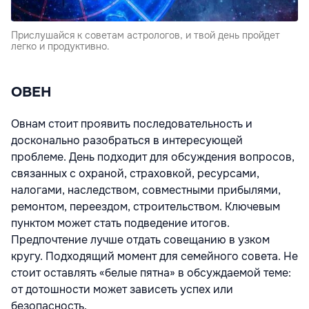
Прислушайся к советам астрологов, и твой день пройдет
легко и продуктивно.
ОВЕН
Овнам стоит проявить последовательность и
досконально разобраться в интересующей
проблеме. День подходит для обсуждения вопросов,
связанных с охраной, страховкой, ресурсами,
налогами, наследством, совместными прибылями,
ремонтом, переездом, строительством. Ключевым
пунктом может стать подведение итогов.
Предпочтение лучше отдать совещанию в узком
кругу. Подходящий момент для семейного совета. Не
стоит оставлять «белые пятна» в обсуждаемой теме:
от дотошности может зависеть успех или
безопасность.