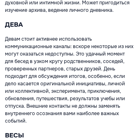
духовной или интимной жизни. Может пригодиться
изучение архива, ведение личного дневника.
ДЕВА
Девам стоит активнее использовать
коммуникационные каналы: вскоре некоторые из них
могут оказаться недоступны. Это удачный момент
для бесед в узком кругу родственников, соседей,
проверенных партнеров, старых друзей. День
подходит для обсуждения итогов, особенно, если
дело касается оригинальной инициативы, личной
или коллективной, эксперимента, приключения,
обновления, путешествия, результатов учебы или
отпуска. Внешние контакты не должны заменять
внутреннего осознания вами наиболее важных
событий.
ВЕСЫ