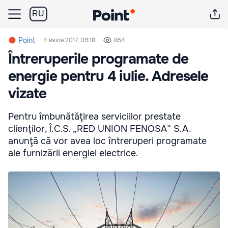
RU
Point
4 июля 2017, 09:18
854
Întreruperile programate de
energie pentru 4 iulie. Adresele
vizate
Pentru îmbunătăţirea serviciilor prestate
clienţilor, Î.C.S. „RED UNION FENOSA” S.A.
anunţă că vor avea loc întreruperi programate
ale furnizării energiei electrice.