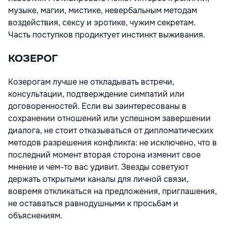
музыке, магии, мистике, невербальным методам
воздействия, сексу и эротике, чужим секретам.
Часть поступков продиктует инстинкт выживания.
КОЗЕРОГ
Козерогам лучше не откладывать встречи,
консультации, подтверждение симпатий или
договоренностей. Если вы заинтересованы в
сохранении отношений или успешном завершении
диалога, не стоит отказываться от дипломатических
методов разрешения конфликта: не исключено, что в
последний момент вторая сторона изменит свое
мнение и чем-то вас удивит. Звезды советуют
держать открытыми каналы для личной связи,
вовремя откликаться на предложения, приглашения,
не оставаться равнодушными к просьбам и
объяснениям.