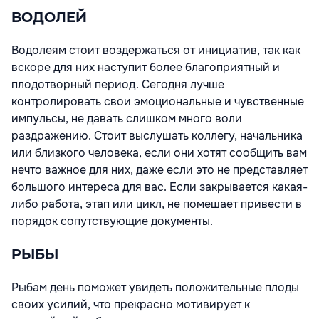
ВОДОЛЕЙ
Водолеям стоит воздержаться от инициатив, так как
вскоре для них наступит более благоприятный и
плодотворный период. Сегодня лучше
контролировать свои эмоциональные и чувственные
импульсы, не давать слишком много воли
раздражению. Стоит выслушать коллегу, начальника
или близкого человека, если они хотят сообщить вам
нечто важное для них, даже если это не представляет
большого интереса для вас. Если закрывается какая-
либо работа, этап или цикл, не помешает привести в
порядок сопутствующие документы.
РЫБЫ
Рыбам день поможет увидеть положительные плоды
своих усилий, что прекрасно мотивирует к