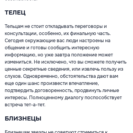
ТЕЛЕЦ
Тельцам не стоит откладывать переговоры и
консультации, особенно, их финальную часть.
Сегодня окружающие вас люди настроены на
общение и готовы сообщить интересную
информацию, но уже завтра положение может
измениться. Не исключено, что вы сможете получить
ценные секретные сведения, или извлечь пользу из
слухов. Одновременно, обстоятельства дают вам
еще один шанс произвести впечатление,
подтвердить договоренность, продвинуть личные
интересы. Полноценному диалогу поспособствует
встреча тет-а-тет.
БЛИЗНЕЦЫ
Близнецам звезды не советуют стремиться к