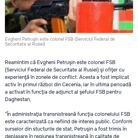
Evgheni Petruşin este colonel FSB (Serviciul Federal de
Securitate al Rusiei)
Reamintim că Evgheni Petruşin este colonel FSB
(Serviciul Federal de Securitate al Rusiei) şi ofiţer cu
experienţă în zonele de conflict. Acesta a fost implicat
activ în primul război din Cecenia, iar în ultima perioadă
a activat în funcţia de adjunct al şefului FSB pentru
Daghestan.
“În administraţia transnistreană funcţia colonelului FSB
este caracterizată ca nefiind de interes public. Conform
surselor din stucturile de stat, Petruşin a fost trimis în
deplasare în regiunea transnistreană în calitate de