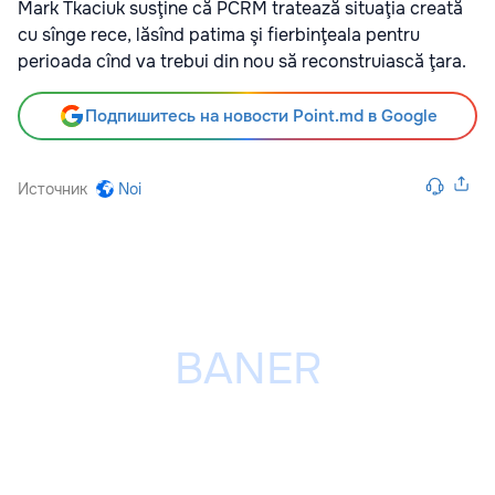
Mark Tkaciuk susţine că PCRM tratează situaţia creată
cu sînge rece, lăsînd patima şi fierbinţeala pentru
perioada cînd va trebui din nou să reconstruiască ţara.
Подпишитесь на новости Point.md в Google
Источник
Noi