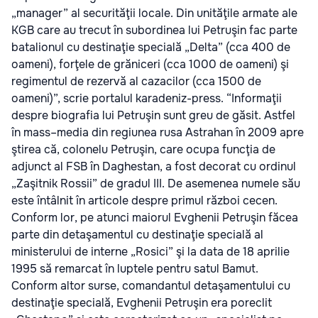
„manager” al securităţii locale. Din unităţile armate ale
KGB care au trecut în subordinea lui Petruşin fac parte
batalionul cu destinaţie specială „Delta” (cca 400 de
oameni), forţele de grăniceri (cca 1000 de oameni) şi
regimentul de rezervă al cazacilor (cca 1500 de
oameni)”, scrie portalul karadeniz-press. “Informaţii
despre biografia lui Petruşin sunt greu de găsit. Astfel
în mass–media din regiunea rusa Astrahan în 2009 apre
ştirea că, colonelu Petruşin, care ocupa funcţia de
adjunct al FSB în Daghestan, a fost decorat cu ordinul
„Zaşitnik Rossii” de gradul III. De asemenea numele său
este întâlnit în articole despre primul război cecen.
Conform lor, pe atunci maiorul Evghenii Petruşin făcea
parte din detaşamentul cu destinaţie specială al
ministerului de interne „Rosici” şi la data de 18 aprilie
1995 să remarcat în luptele pentru satul Bamut.
Conform altor surse, comandantul detaşamentului cu
destinaţie specială, Evghenii Petruşin era poreclit