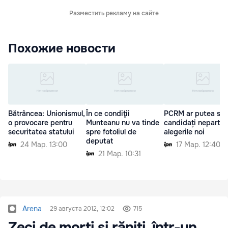
Разместить рекламу на сайте
Похожие новости
Bătrâncea: Unionismul,
În ce condiţii
PCRM ar putea sus
o provocare pentru
Munteanu nu va tinde
candidați nepartini
securitatea statului
spre fotoliul de
alegerile noi
deputat
24 Мар. 13:00
17 Мар. 12:40
21 Мар. 10:31
Arena
29 августа 2012, 12:02
715
Zeci de morţi şi răniţi, într-un