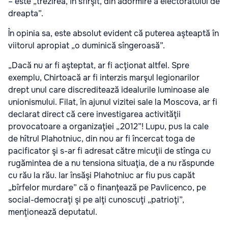
– este „trezirea, în sfîrşit, din adormire a electoratului de
dreapta”.
În opinia sa, este absolut evident că puterea aşteaptă în
viitorul apropiat „o duminică sîngeroasă”.
„Dacă nu ar fi aşteptat, ar fi acţionat altfel. Spre
exemplu, Chirtoacă ar fi interzis marşul legionarilor
drept unul care discreditează idealurile luminoase ale
unionismului. Filat, în ajunul vizitei sale la Moscova, ar fi
declarat direct că cere investigarea activităţii
provocatoare a organizaţiei „2012”! Lupu, pus la cale
de hîtrul Plahotniuc, din nou ar fi încercat toga de
pacificator şi s-ar fi adresat către micuţii de stînga cu
rugămintea de a nu tensiona situaţia, de a nu răspunde
cu rău la rău. Iar însăşi Plahotniuc ar fiu pus capăt
„bîrfelor murdare” că o finanţează pe Pavlicenco, pe
social-democraţi şi pe alţi cunoscuţi „patrioţi”,
menţionează deputatul.