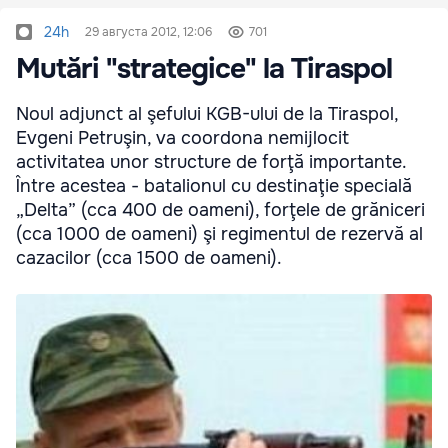
24h
29 августа 2012, 12:06
701
Mutări "strategice" la Tiraspol
Noul adjunct al şefului KGB-ului de la Tiraspol,
Evgeni Petruşin, va coordona nemijlocit
activitatea unor structure de forţă importante.
Între acestea - batalionul cu destinaţie specială
„Delta” (cca 400 de oameni), forţele de grăniceri
(cca 1000 de oameni) şi regimentul de rezervă al
cazacilor (cca 1500 de oameni).