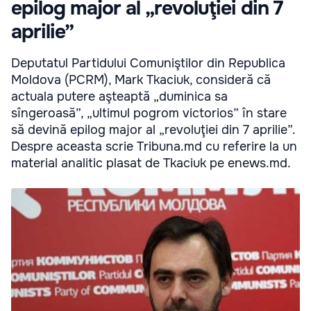
epilog major al „revoluţiei din 7
aprilie”
Deputatul Partidului Comuniştilor din Republica
Moldova (PCRM), Mark Tkaciuk, consideră că
actuala putere aşteaptă „duminica sa
sîngeroasă”, „ultimul pogrom victorios” în stare
să devină epilog major al „revoluţiei din 7 aprilie”.
Despre aceasta scrie Tribuna.md cu referire la un
material analitic plasat de Tkaciuk pe enews.md.