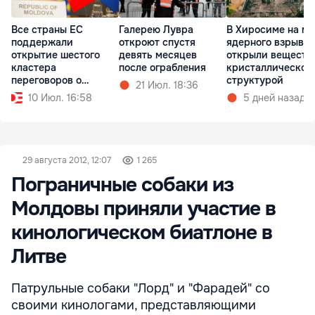
Все страны ЕС
Галерею Лувра
В Хиросиме на ме
поддержали
откроют спустя
ядерного взрыва
открытие шестого
девять месяцев
открыли веществ
кластера
после ограбления
кристаллической
переговоров о
структурой
21 Июл. 18:36
вступлении Молдовы
10 Июл. 16:58
5 дней назад
29 августа 2012, 12:07
1 265
Пограничные собаки из
Молдовы приняли участие в
кинологическом биатлоне в
Литве
Патрульные собаки "Лорд" и "Фарадей" со
своими кинологами, представляющими