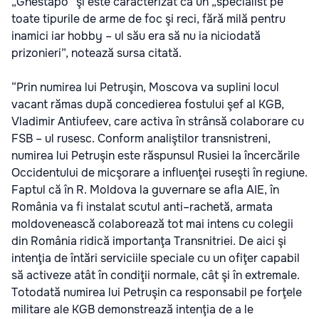
„Ghestapo” şi este caracterizat ca un „specialist pe
toate tipurile de arme de foc şi reci, fără milă pentru
inamici iar hobby – ul său era să nu ia niciodată
prizonieri”, notează sursa citată.
“Prin numirea lui Petruşin, Moscova va suplini locul
vacant rămas după concedierea fostului şef al KGB,
Vladimir Antiufeev, care activa în strânsă colaborare cu
FSB – ul rusesc. Conform analiştilor transnistreni,
numirea lui Petruşin este răspunsul Rusiei la încercările
Occidentului de micşorare a influenţei ruseşti în regiune.
Faptul că în R. Moldova la guvernare se afla AIE, în
România va fi instalat scutul anti–rachetă, armata
moldovenească colaborează tot mai intens cu colegii
din România ridică importanţa Transnitriei. De aici şi
intenţia de întări serviciile speciale cu un ofiţer capabil
să activeze atât în condiţii normale, cât şi în extremale.
Totodată numirea lui Petruşin ca responsabil pe forţele
militare ale KGB demonstrează intenţia de a le