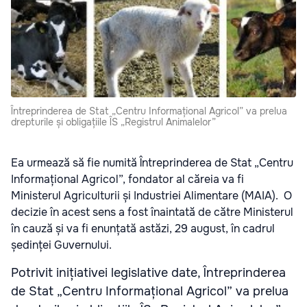
Întreprinderea de Stat „Centru Informațional Agricol” va prelua
drepturile și obligațiile ÎS „Registrul Animalelor”
Ea urmează să fie numită Întreprinderea de Stat „Centru
Informațional Agricol”, fondator al căreia va fi
Ministerul Agriculturii și Industriei Alimentare (MAIA). O
decizie în acest sens a fost înaintată de către Ministerul
în cauză și va fi enunțată astăzi, 29 august, în cadrul
ședinței Guvernului.
Potrivit inițiativei legislative date, Întreprinderea
de Stat „Centru Informațional Agricol” va prelua