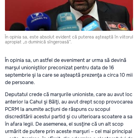
În opinia sa, este absolut evident că puterea aşteaptă în viitorul
apropiat „o duminică sîngeroasă”.
În opinia sa, un astfel de eveniment ar urma să devină
marşul unioniştilor preconizat pentru data de 16
septembrie şi la care se aşteaptă prezenţa a circa 10 mii
de persoane.
Deputatul crede că marşurile unioniste, care au avut loc
anterior la Cahul şi Bălţi, au avut drept scop provocarea
PCRM la anumite acţiuni de răspuns cu scopul
discreditării acestui partid şi cu ulterioara scoatere a sa
în afara legii. De asemenea, el susţine că un alt scop
urmărit de putere prin aceste marşuri – cel mai principal