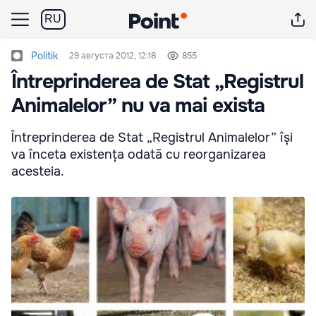
RU
Politik
29 августа 2012, 12:18
855
Întreprinderea de Stat „Registrul
Animalelor” nu va mai exista
Întreprinderea de Stat „Registrul Animalelor” își
va înceta existența odată cu reorganizarea
acesteia.