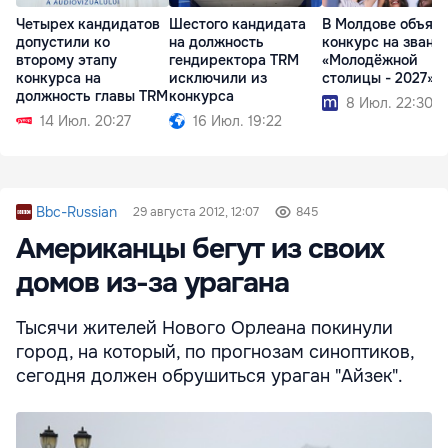
Четырех кандидатов
Шестого кандидата
В Молдове объяв
допустили ко
на должность
конкурс на звани
второму этапу
гендиректора TRM
«Молодёжной
конкурса на
исключили из
столицы - 2027»
должность главы TRM
конкурса
8 Июл. 22:30
14 Июл. 20:27
16 Июл. 19:22
Bbc-Russian
29 августа 2012, 12:07
845
Американцы бегут из своих
домов из-за урагана
Тысячи жителей Нового Орлеана покинули
город, на который, по прогнозам синоптиков,
сегодня должен обрушиться ураган "Айзек".