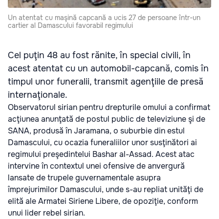
Un atentat cu maşină capcană a ucis 27 de persoane într-un
cartier al Damascului favorabil regimului
Cel puţin 48 au fost rănite, în special civili, în
acest atentat cu un automobil-capcană, comis în
timpul unor funeralii, transmit agenţiile de presă
internaţionale.
Observatorul sirian pentru drepturile omului a confirmat
acţiunea anunţată de postul public de televiziune şi de
SANA, produsă în Jaramana, o suburbie din estul
Damascului, cu ocazia funeraliilor unor susţinători ai
regimului preşedintelui Bashar al-Assad. Acest atac
intervine în contextul unei ofensive de anvergură
lansate de trupele guvernamentale asupra
împrejurimilor Damascului, unde s-au repliat unităţi de
elită ale Armatei Siriene Libere, de opoziţie, conform
unui lider rebel sirian.