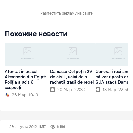
Разместить рекламу на сайте
Похожие новости
Atentat în orașul
Damasc: Cel puţin 29
Generalii ruși amen
Alexandria din Egipt:
de civili, ucişi de o
că vor riposta dac
Poliţia a ucis 6
rachetă trasă de rebeli
SUA atacă Damasc
suspecţi
20 Мар. 22:30
13 Мар. 22:50
26 Мар. 10:13
29 августа 2012, 11:57
6 166