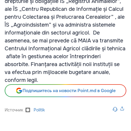
drepturile și obligațiile ÎS „Registrul Animalelor”,
ale ÎS „Centru Republican de Informație și Calcul
pentru Colectarea și Prelucrarea Cerealelor” , ale
ÎS „Agroindsistem” și va administra sistemele
informaționale din sectorul agricol. De
asemenea, se mai prevede că MAIA va transmite
Centrului Informațional Agricol clădirile și tehnica
aflate în gestiunea acelor întreprinderi
absorbite. Finanța
rea activității noii instituții se
va efectua prin mijloacele bugetare anuale,
conform legii.
Подпишитесь на новости Point.md в Google
Источник
Politik