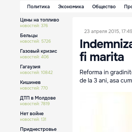
Политика
Экономика
Общество
Пр
Цены на топливо
новостей:
376
23 апреля 2015, 17:4
Бельцы
Indemniza
новостей:
5726
Газовый кризис
fi marita
новостей:
406
Гагаузия
Reforma in gradinite.
новостей:
10842
de la 3 ani, asa cu
Кишинев
новостей:
770
ДТП в Молдове
новостей:
7819
Нет войне
новостей:
131
Приднестровье