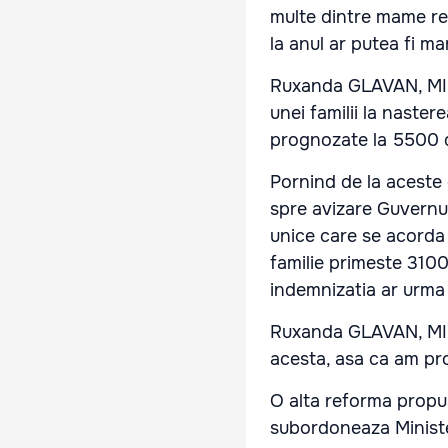
multe dintre mame rev
la anul ar putea fi ma
Ruxanda GLAVAN, MINI
unei familii la naster
prognozate la 5500 d
Pornind de la aceste 
spre avizare Guvernul
unice care se acorda 
familie primeste 3100 d
indemnizatia ar urma 
Ruxanda GLAVAN, MIN
acesta, asa ca am pr
O alta reforma propusa
subordoneaza Ministe