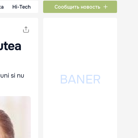
ка
Hi-Tech
Сообщить новость
utea
luni si nu