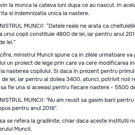
in la munca la cateva luni dupa ce au nascut. In acel
rita si indemnizatia unica la nastere.
STRUL MUNCII: “Datele reale ne arata ca cheltuielile
ea unui copil constituie 4800 de lei, iar pentru anul 20
e lei.”
cifre, ministrul Muncii spune ca in zilele urmatoare v
ui un proiect de lege prin care va cere modificarea i
la nasterea copilului. Si daca in prezent pentru primul
e lei, iar pentru al doilea 3400, atunci, potrivit noii r
sa fie una si aceeasi pentru fiecare nastere - 5500 de
ISTRUL MUNCII: "Nu am reusit sa gasim bani pentru 
opus pentru anul 2016".
 se refera la gradinite, chiar daca aceste institutii n
rului Muncii.