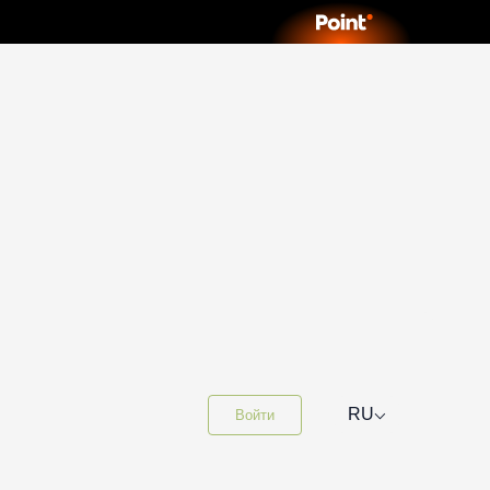
⌵
RU
Войти