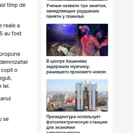
asi timp de
Ученые назвали три занятия,
замедляющие ухудшение
памяти у пожилых
 reale a
15 au fost
a propune
В центре Кишинева
ndemnizatiei
задержали мужчину,
 copil o
ранившего прохожего ножом
eguli,
 lei.
anul
Президентура использует
u se
фотоэлектрическую станцию
для экономии
электроэнергии