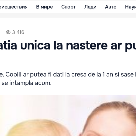
оисшествия
В мире
Спорт
Леди
Авто
Нау
9
3 416
tia unica la nastere ar p
 Copiii ar putea fi dati la cresa de la 1 an si sase 
m se intampla acum.