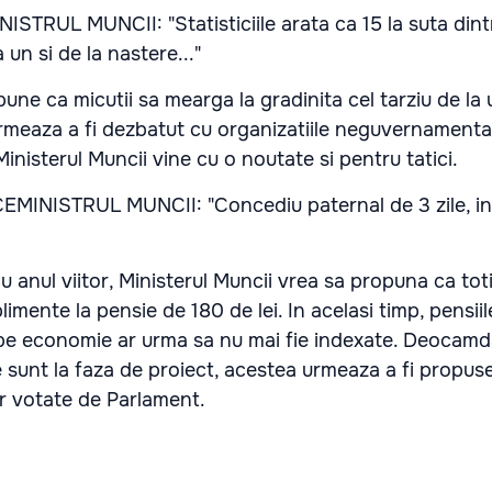
TRUL MUNCII: "Statisticiile arata ca 15 la suta dintr
 un si de la nastere..."
pune ca micutii sa mearga la gradinita cel tarziu de la 
urmeaza a fi dezbatut cu organizatiile neguvernamental
Ministerul Muncii vine cu o noutate si pentru tatici.
EMINISTRUL MUNCII: "Concediu paternal de 3 zile, in
 anul viitor, Ministerul Muncii vrea sa propuna ca toti
imente la pensie de 180 de lei. In acelasi timp, pensii
i pe economie ar urma sa nu mai fie indexate. Deocamd
 sunt la faza de proiect, acestea urmeaza a fi propus
ior votate de Parlament.