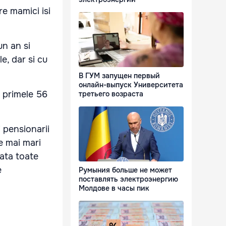
e mamici isi
un an si
e, dar si cu
В ГУМ запущен первый
онлайн-выпуск Университета
 primele 56
третьего возраста
 pensionarii
le mai mari
ata toate
e
Румыния больше не может
поставлять электроэнергию
Молдове в часы пик