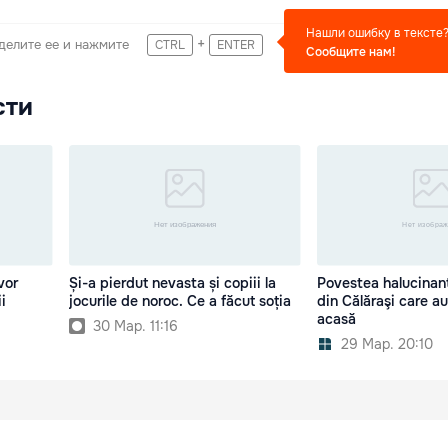
Нашли ошибку в тексте
+
делите ее и нажмите
CTRL
ENTER
Сообщите нам!
сти
vor
Și-a pierdut nevasta și copiii la
Povestea halucinant
i
jocurile de noroc. Ce a făcut soția
din Călăraşi care au
acasă
30 Мар. 11:16
29 Мар. 20:10