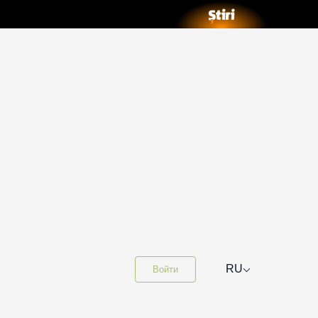
⌵
RU
Войти