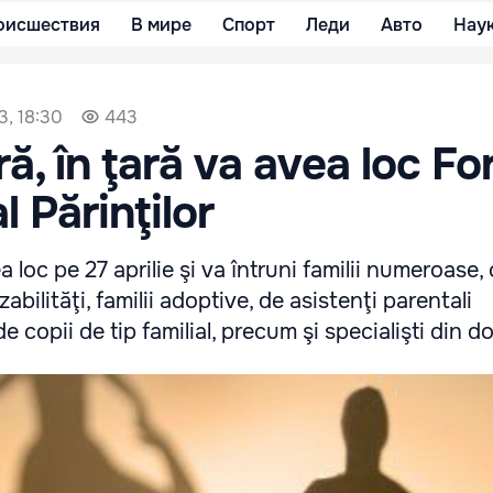
оисшествия
В мире
Спорт
Леди
Авто
Нау
3, 18:30
443
ră, în ţară va avea loc F
l Părinţilor
loc pe 27 aprilie şi va întruni familii numeroase,
abilităţi, familii adoptive, de asistenţi parentali
de copii de tip familial, precum şi specialişti din 