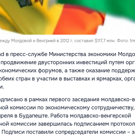
жду Молдовой и Венгрией в 2012 г. составил $117,7 млн. Фото: tr
d в пресс-службе Министерства экономики Молдо
 продвижение двусторонних инвестиций путем ор
кономических форумов, а также оказание поддер
беих стран в участии в выставках и ярмарках, ор
и.
дписано в рамках первого заседания молдавско-
ой комиссии по экономическому сотрудничеству,
преля в Будапеште. Работа молдавско-венгерской
ной комиссии завершилась подписанием протокол
 Подписи поставили сопредседатели комиссии – з