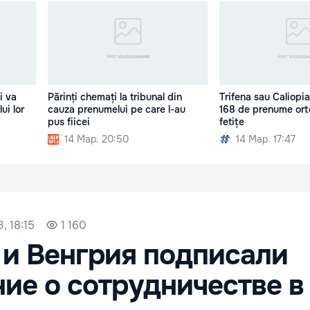
i va
Părinți chemați la tribunal din
Trifena sau Caliopia
ui lor
cauza prenumelui pe care l-au
168 de prenume ort
pus fiicei
fetițe
14 Мар. 20:50
14 Мар. 17:47
, 18:15
1 160
и Венгрия подписали
ие о сотрудничестве в