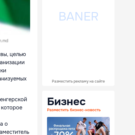
m.md
вы, целью
ганизации
жки
ганизуемых
Разместить рекламу на сайте
Бизнес
венгерской
 которое
Разместить бизнес-новость
а о
аместитель