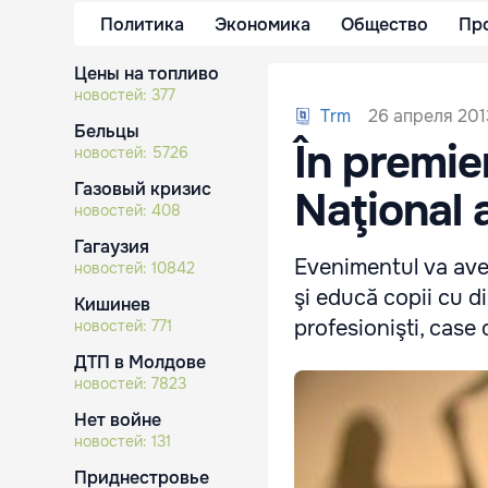
Политика
Экономика
Общество
Пр
Цены на топливо
новостей:
377
26 апреля 201
Trm
Бельцы
În premie
новостей:
5726
Газовый кризис
Naţional a
новостей:
408
Гагаузия
Evenimentul va avea 
новостей:
10842
şi educă copii cu diz
Кишинев
profesionişti, case 
новостей:
771
ДТП в Молдове
новостей:
7823
Нет войне
новостей:
131
Приднестровье