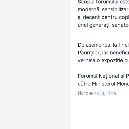
Scopul forumului est
modernă, sensibilizare
și decent pentru copii
unei generații sănăt
De asemenea, la finele
Părinților, iar benefi
vernisa o expoziție cu
Forumul Național al P
către Ministerul Munci
Источник
Trm