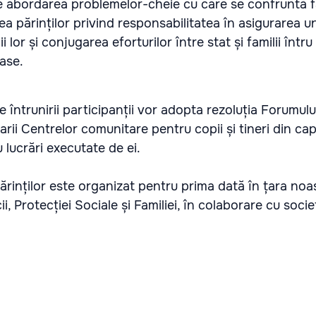
e abordarea problemelor-cheie cu care se confruntă f
a părinților privind responsabilitatea în asigurarea un
i lor și conjugarea eforturilor între stat și familii într
oase.
 întrunirii participanții vor adopta rezoluția Forumulu
ciarii Centrelor comunitare pentru copii și tineri din cap
 lucrări executate de ei.
ărinților este organizat pentru prima dată în țara noa
i, Protecției Sociale și Familiei, în colaborare cu socie