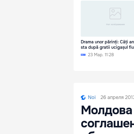
Drama unor părinți: Câți an
sta după gratii ucigașul fiul
23 Мар. 11:28
26 апреля 2013
Noi
Молдова 
соглашен