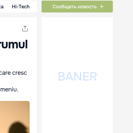
ка
Hi-Tech
Сообщить новость
orumul
 care cresc
domeniu.