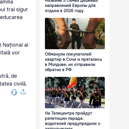
Названы 5 самых дешевых
amilia
направлений Европы для
ui trai sigur
отдыха в 2026 году
u educarea
i Național al
itală vor
Обманули покупателей
квартир в Сочи и прятались
в Молдове: их отправили
обратно в РФ
stră, de
tatea civilă.
На Телецентре пройдут
репетиции парада:
водителей предупредили о
затруднениях