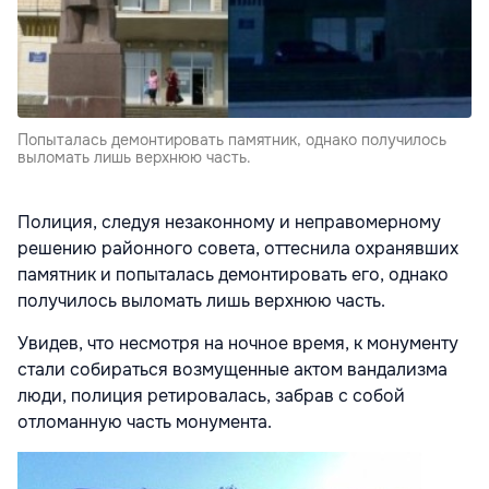
Попыталась демонтировать памятник, однако получилось
выломать лишь верхнюю часть.
Полиция, следуя незаконному и неправомерному
решению районного совета, оттеснила охранявших
памятник и попыталась демонтировать его, однако
получилось выломать лишь верхнюю часть.
Увидев, что несмотря на ночное время, к монументу
стали собираться возмущенные актом вандализма
люди, полиция ретировалась, забрав с собой
отломанную часть монумента.