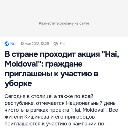
Разместить рекламу на сайте
Noi
12 мая 2012, 12:25
914
В стране проходит акция "Hai,
Moldova!": граждане
приглашены к участию в
уборке
Сегодня в столице, а также по всей
республике, отмечается Национальный день
чистоты в рамках проекта "Hai, Moldova!". Все
жители Кишинева и его пригородов
приглашаются к участию в кампании по