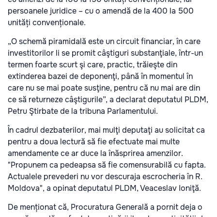
persoanele juridice – cu o amendă de la 400 la 500
unități convenționale.
„O schemă piramidală este un circuit financiar, în care
investitorilor li se promit câştiguri substanţiale, într-un
termen foarte scurt şi care, practic, trăieşte din
extinderea bazei de deponenţi, până în momentul în
care nu se mai poate susţine, pentru că nu mai are din
ce să returneze câştigurile”, a declarat deputatul PLDM,
Petru Ştirbate de la tribuna Parlamentului.
În cadrul dezbaterilor, mai mulţi deputaţi au solicitat ca
pentru a doua lectură să fie efectuate mai multe
amendamente ce ar duce la înăsprirea amenzilor.
"Propunem ca pedeapsa să fie comensurabilă cu fapta.
Actualele prevederi nu vor descuraja escrocheria în R.
Moldova", a opinat deputatul PLDM, Veaceslav Ioniţă.
De menționat că, Procuratura Generală a pornit deja o