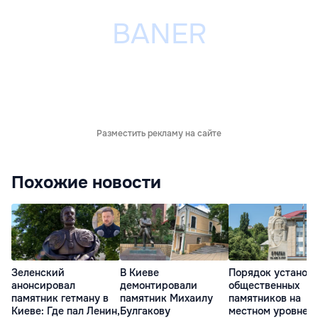
Разместить рекламу на сайте
Похожие новости
Зеленский
В Киеве
Порядок установ
анонсировал
демонтировали
общественных
памятник гетману в
памятник Михаилу
памятников на
Киеве: Где пал Ленин,
Булгакову
местном уровне