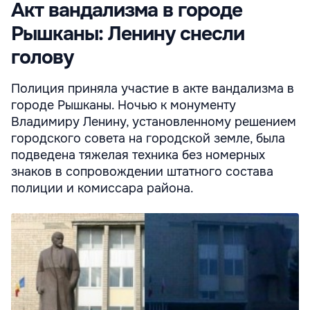
Aкт вандализма в городе
Рышканы: Ленину снесли
голову
Полиция приняла участие в акте вандализма в
городе Рышканы. Ночью к монументу
Владимиру Ленину, установленному решением
городского совета на городской земле, была
подведена тяжелая техника без номерных
знаков в сопровождении штатного состава
полиции и комиссара района.