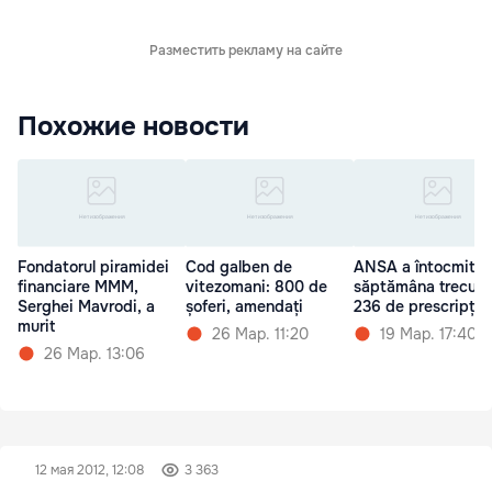
Разместить рекламу на сайте
Похожие новости
Fondatorul piramidei
Cod galben de
ANSA a întocmit
financiare MMM,
vitezomani: 800 de
săptămâna trecută
Serghei Mavrodi, a
șoferi, amendați
236 de prescripții
murit
26 Мар. 11:20
19 Мар. 17:40
26 Мар. 13:06
12 мая 2012, 12:08
3 363