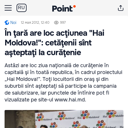
RU
Noi
12 мая 2012, 12:40
997
În ţară are loc acţiunea "Hai
Moldova!": cetăţenii sînt
aşteptaţi la curăţenie
Astăzi are loc ziua naţională de curăţenie în
capitală şi în toată republica, în cadrul proiectului
„Hai Moldova!”. Toţi locuitorii din oraş şi din
suburbii sînt aşteptaţi să participe la campania
de salubrizare, iar punctele de întînire pot fi
vizualizate pe site-ul www.hai.md.