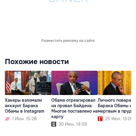
Разместить рекламу на сайте
Похожие новости
Хакеры взломали
Обама отреагировал
Личного повара
аккаунт Барака
на провал Байдена:
Барака Обамы на
Обамы в Instagram
Многое поставлено на
мертвым в пруду
карту
1 Июн. 15:28
25 Июл. 13:00
30 Июн. 14:59