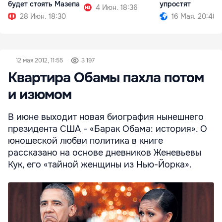
будет стоять Мазепа
упростят
4 Июн. 18:36
28 Июн. 18:30
16 Мая. 20:48
12 мая 2012, 11:55
3 197
Квартира Обамы пахла потом
и изюмом
В июне выходит новая биография нынешнего
президента США - «Барак Обама: история». О
юношеской любви политика в книге
рассказано на основе дневников Женевьевы
Кук, его «тайной женщины из Нью-Йорка».