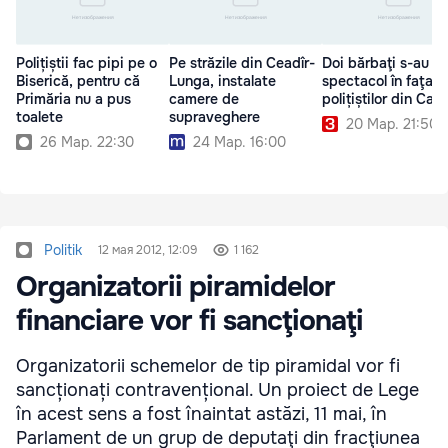
Polițiștii fac pipi pe o
Pe străzile din Ceadîr-
Doi bărbaţi s-au da
Biserică, pentru că
Lunga, instalate
spectacol în faţa
Primăria nu a pus
camere de
polițiștilor din Capi
toalete
supraveghere
20 Мар. 21:50
26 Мар. 22:30
24 Мар. 16:00
Politik
12 мая 2012, 12:09
1 162
Organizatorii piramidelor
financiare vor fi sancţionaţi
Organizatorii schemelor de tip piramidal vor fi
sancționați contravențional. Un proiect de Lege
în acest sens a fost înaintat astăzi, 11 mai, în
Parlament de un grup de deputaţi din fracţiunea