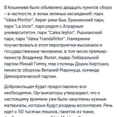
В Кишиневе было объявлено двадцать пунктов сбора
– в частности, в зонах зеленых насаждений: парк
"Valea Morilor", берег реки Бык, Буюканский парк,
парк "La Izvor", парк рядом с Аграрным
университетом, парк "Calea Ieşilor", Рышканский
парк, парк "Valea Trandafirilor". Намерение
поучаствовать в этом мероприятии высказали и
государственные чиновники, в том числе премьер-
министр Владимир Филат, лидер Либеральной
партии Михай Гимпу, мэр столицы Дорин Киртоакэ,
министр обороны Виталий Маринуца, команда
Демократической партии.
Добровольцам будет предоставлено все
необходимое. Организаторы утверждают, что к
настоящему времени уже были закуплены нужные
материалы, которые будут розданы волонтерам. Речь
идет о 50 тысячах мешков, пакетов из ткани,