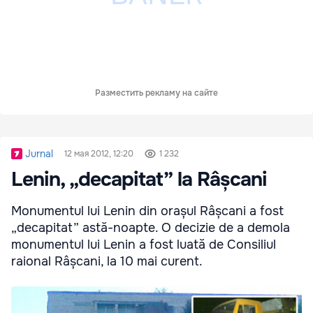
Разместить рекламу на сайте
Jurnal
12 мая 2012, 12:20
1 232
Lenin, „decapitat” la Râșcani
Monumentul lui Lenin din orașul Râșcani a fost
„decapitat” astă-noapte. O decizie de a demola
monumentul lui Lenin a fost luată de Consiliul
raional Râșcani, la 10 mai curent.