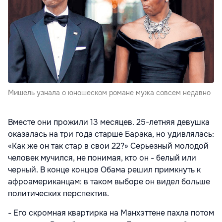
Мишель узнала о юношеском романе мужа совсем недавно
Вместе они прожили 13 месяцев. 25-летняя девушка
оказалась на три года старше Барака, но удивлялась:
«Как же он так стар в свои 22?» Серьезный молодой
человек мучился, не понимая, кто он - белый или
черный. В конце концов Обама решил примкнуть к
афроамериканцам: в таком выборе он видел больше
политических перспектив.
- Его скромная квартирка на Манхэттене пахла потом