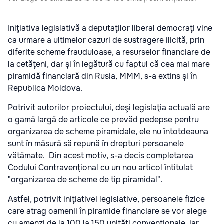
Iniţiativa legislativă a deputaţilor liberal democraţi vine
ca urmare a ultimelor cazuri de sustragere ilicită, prin
diferite scheme frauduloase, a resurselor financiare de
la cetăţeni, dar şi în legătură cu faptul că cea mai mare
piramidă financiară din Rusia, MMM, s-a extins și în
Republica Moldova.
Potrivit autorilor proiectului, deşi legislaţia actuală are
o gamă largă de articole ce prevăd pedepse pentru
organizarea de scheme piramidale, ele nu întotdeauna
sunt în măsură să repună în drepturi persoanele
vătămate. Din acest motiv, s-a decis completarea
Codului Contravenţional cu un nou articol întitulat
"organizarea de scheme de tip piramidal".
Astfel, potrivit iniţiativei legislative, persoanele fizice
care atrag oamenii în piramide financiare se vor alege
cu amenzi de la 100 la 150 unități convenționale, iar