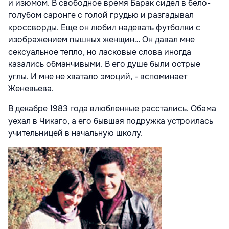
и изюмом. В свободное время Барак сидел в бело-
голубом саронге с голой грудью и разгадывал
кроссворды. Еще он любил надевать футболки с
изображением пышных женщин… Он давал мне
сексуальное тепло, но ласковые слова иногда
казались обманчивыми. В его душе были острые
углы. И мне не хватало эмоций, - вспоминает
Женевьева.
В декабре 1983 года влюбленные расстались. Обама
уехал в Чикаго, а его бывшая подружка устроилась
учительницей в начальную школу.