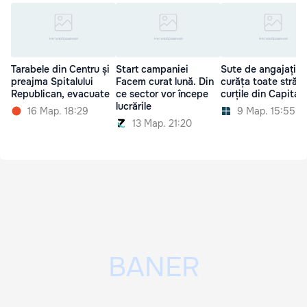
Tarabele din Centru și
Start campaniei
Sute de angajați v
preajma Spitalului
Facem curat lună. Din
curăța toate străzil
Republican, evacuate
ce sector vor începe
curțile din Capitală
lucrările
16 Мар. 18:29
9 Мар. 15:55
13 Мар. 21:20