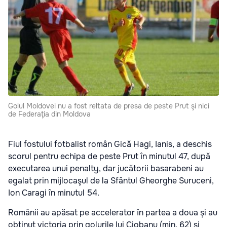
Golul Moldovei nu a fost reltata de presa de peste Prut şi nici
de Federaţia din Moldova
Fiul fostului fotbalist român Gică Hagi, Ianis, a deschis
scorul pentru echipa de peste Prut în minutul 47, după
executarea unui penalty, dar jucătorii basarabeni au
egalat prin mijlocaşul de la Sfântul Gheorghe Suruceni,
Ion Caragi în minutul 54.
Românii au apăsat pe accelerator în partea a doua şi au
obţinut victoria prin golurile lui Ciobanu (min. 62) şi