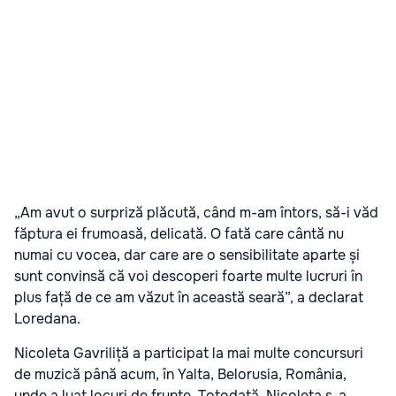
„Am avut o surpriză plăcută, când m-am întors, să-i văd
făptura ei frumoasă, delicată. O fată care cântă nu
numai cu vocea, dar care are o sensibilitate aparte și
sunt convinsă că voi descoperi foarte multe lucruri în
plus față de ce am văzut în această seară”, a declarat
Loredana.
Nicoleta Gavriliță a participat la mai multe concursuri
de muzică până acum, în Yalta, Belorusia, România,
unde a luat locuri de frunte. Totodată, Nicoleta s-a