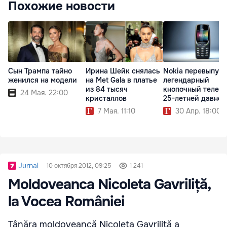
Похожие новости
Сын Трампа тайно
Ирина Шейк снялась
Nokia перевыпуст
женился на модели
на Met Gala в платье
легендарный
из 84 тысяч
кнопочный телеф
24 Мая. 22:00
кристаллов
25-летней давнос
7 Мая. 11:10
30 Апр. 18:00
Jurnal
10 октября 2012, 09:25
1 241
Moldoveanca Nicoleta Gavriliță,
la Vocea României
Tânăra moldoveancă Nicoleta Gavriliță a