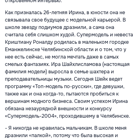
откровенном интервью.
Как призналась 26-летняя Ирина, в юности она не
связывала свое будущее с модельной карьерой. В
школе звезду подиумов дразнили, а сама она
считала себя слишком худой. Супермодель и невеста
Криштиану Роналду родилась в маленьком городке
Еманжелинске Челябинской области и о том, что у
нее есть сейчас, не могла мечтать даже в самых
смелых фантазиях. Ира Шайхлисламова (настоящая
фамилия модели) выросла в семье шахтера и
преподавательницы музыки. Сегодня Шейк ведет
программу «Топ-модель по-русски», где девушки,
также как и она когда-то, пытаются пробиться к
вершинам модного бизнеса. Своим успехом Ирина
обязана незаурядной внешности и конкурсу
«Супермодель-2004», проходившему в Челябинске.
- Я никогда не нравилась мальчикам. В школе меня
дразнили «палкой», потому что была высокая и