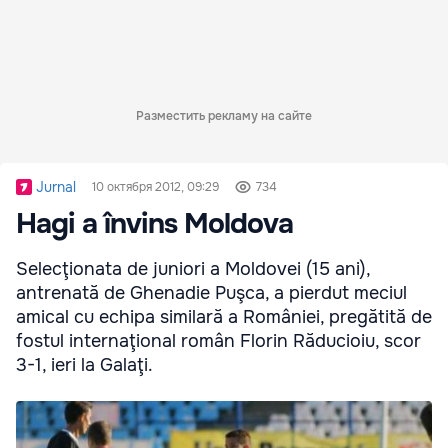
Разместить рекламу на сайте
Jurnal
10 октября 2012, 09:29
734
Hagi a învins Moldova
Selecţionata de juniori a Moldovei (15 ani),
antrenată de Ghenadie Puşca, a pierdut meciul
amical cu echipa similară a României, pregătită de
fostul internaţional român Florin Răducioiu, scor
3-1, ieri la Galaţi.