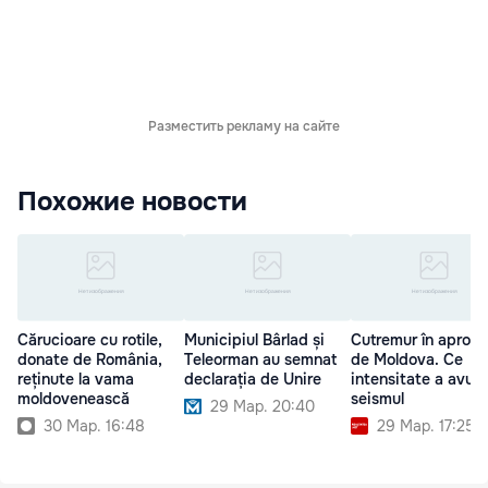
Разместить рекламу на сайте
Похожие новости
Cărucioare cu rotile,
Municipiul Bârlad și
Cutremur în apropi
donate de România,
Teleorman au semnat
de Moldova. Ce
reținute la vama
declarația de Unire
intensitate a avut
moldovenească
seismul
29 Мар. 20:40
30 Мар. 16:48
29 Мар. 17:25