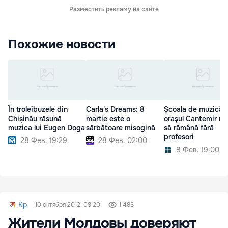
Разместить рекламу на сайте
Похожие новости
În troleibuzele din
Carla's Dreams: 8
Școala de muzică 
Chișinău răsună
martie este o
oraşul Cantemir ri
muzica lui Eugen Doga
sărbătoare misogină
să rămână fără
profesori
28 Фев. 19:29
28 Фев. 02:00
8 Фев. 19:00
Kp
10 октября 2012, 09:20
1 483
Жители Молдовы доверяют