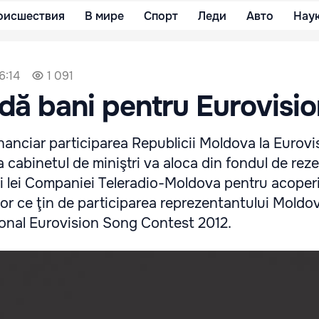
оисшествия
В мире
Спорт
Леди
Авто
Нау
6:14
1 091
dă bani pentru Eurovisi
nanciar participarea Republicii Moldova la Eurovi
a cabinetul de miniştri va aloca din fondul de rez
ii lei Companiei Teleradio-Moldova pentru acoper
ilor ce ţin de participarea reprezentantului Moldov
ional Eurovision Song Contest 2012.