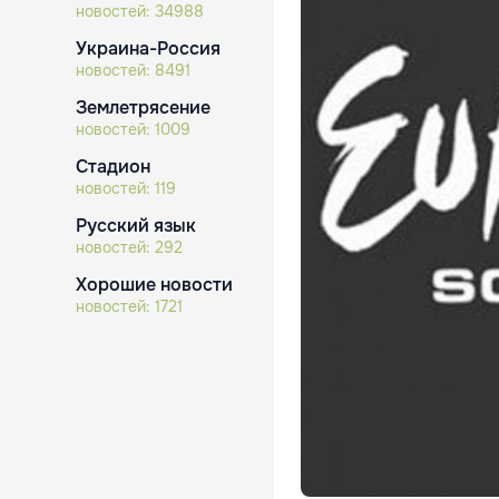
новостей:
34988
Украина-Россия
новостей:
8491
Землетрясение
новостей:
1009
Стадион
новостей:
119
Русский язык
новостей:
292
Хорошие новости
новостей:
1721