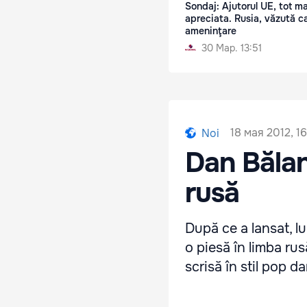
Sondaj: Ajutorul UE, tot ma
apreciata. Rusia, văzută c
ameninţare
30 Мар. 13:51
18 мая 2012, 16
Noi
Dan Bălan
rusă
După ce a lansat, l
o piesă în limba ru
scrisă în stil pop 