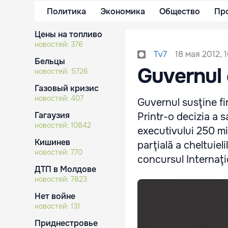
Политика
Экономика
Общество
Пр
Цены на топливо
новостей:
376
18 мая 2012, 1
Tv7
Бельцы
Guvernul 
новостей:
5726
Газовый кризис
новостей:
407
Guvernul susţine fi
Гагаузия
Printr-o decizia a s
новостей:
10842
executivului 250 m
Кишинев
parţială a cheltuiel
новостей:
770
concursul Internaţ
ДТП в Молдове
новостей:
7823
Нет войне
новостей:
131
Приднестровье