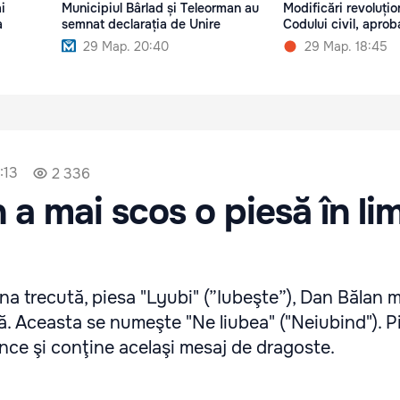
i
Municipiul Bârlad și Teleorman au
Modificări revoluțio
a
semnat declarația de Unire
Codului civil, apro
29 Мар. 20:40
29 Мар. 18:45
:13
2 336
 a mai scos o piesă în li
una trecută, piesa "Lyubi" (”Iubeşte”), Dan Bălan 
să. Aceasta se numeşte "Ne liubea" ("Neiubind"). P
dance şi conţine acelaşi mesaj de dragoste.