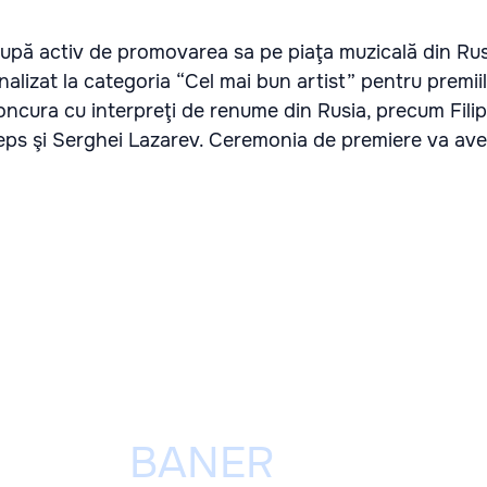
cupă activ de promovarea sa pe piaţa muzicală din Rus
nalizat la categoria “Cel mai bun artist” pentru premiil
ncura cu interpreţi de renume din Rusia, precum Filip
Leps şi Serghei Lazarev. Ceremonia de premiere va ave