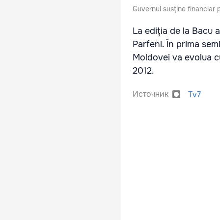
Guvernul susţine financiar 
La ediţia de la Bacu 
Parfeni. În prima sem
Moldovei va evolua cu
2012.
Источник
Tv7