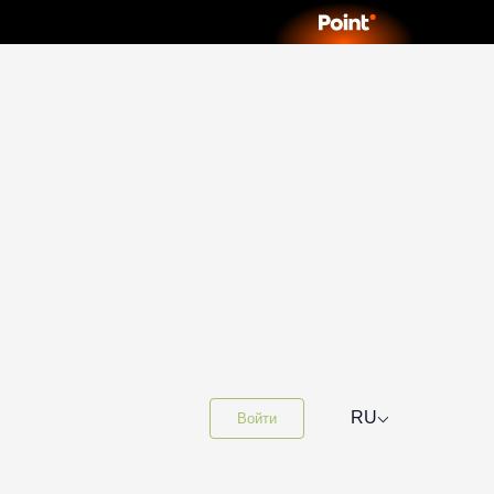
⌵
RU
Войти