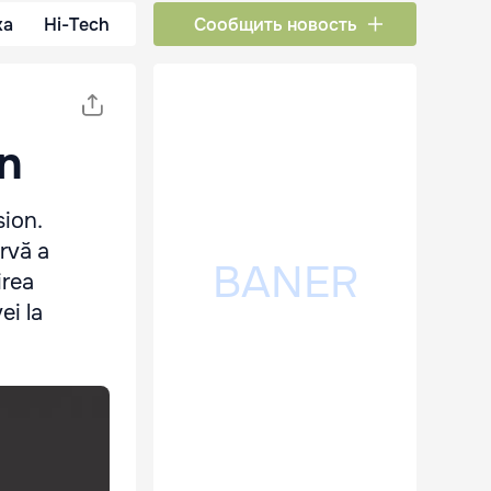
ка
Hi-Tech
Сообщить новость
on
sion.
ervă a
irea
ei la