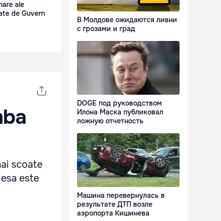
nare ale
bate de Guvern
В Молдове ожидаются ливни
с грозами и град
DOGE под руководством
mba
Илона Маска публиковал
ложную отчетность
mai scoate
iesa este
Машина перевернулась в
результате ДТП возле
аэропорта Кишинева