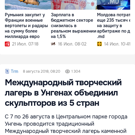
Румыния закупит у
Зарплата в
Молдова потрати
Франции военные
бюджетном секторе
еще 235 тысяч ев
вертолеты и радары
снизилась в
на защиту в
на сумму более
реальном выражении
арбитраже по до
миллиарда евро
на 1,5%
.md
21 Июл. 07:18
16 Июл. 08:02
14 Июл. 10:41
Trm
8 августа 2018, 08:20
1 304
Международный творческий
лагерь в Унгенах объединил
скульпторов из 5 стран
С 7 по 26 августа в Центральном парке города
Унгень проводится традиционный
Международный творческий лагерь каменной