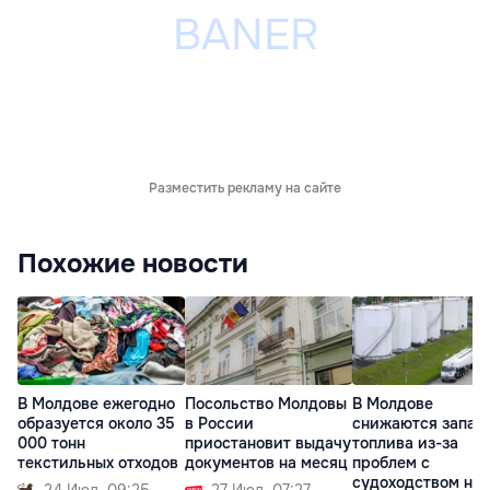
Разместить рекламу на сайте
Похожие новости
В Молдове ежегодно
Посольство Молдовы
В Молдове
образуется около 35
в России
снижаются запас
000 тонн
приостановит выдачу
топлива из-за
текстильных отходов
документов на месяц
проблем с
судоходством на
24 Июл. 09:25
27 Июл. 07:27