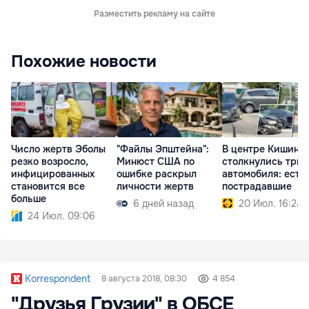
Разместить рекламу на сайте
Похожие новости
Число жертв Эболы
"Файлы Эпштейна":
В центре Кишине
резко возросло,
Минюст США по
столкнулись три
инфицированных
ошибке раскрыл
автомобиля: есть
становится все
личности жертв
пострадавшие
больше
6 дней назад
20 Июл. 16:24
24 Июл. 09:06
Korrespondent
8 августа 2018, 08:30
4 854
"Друзья Грузии" в ОБСЕ