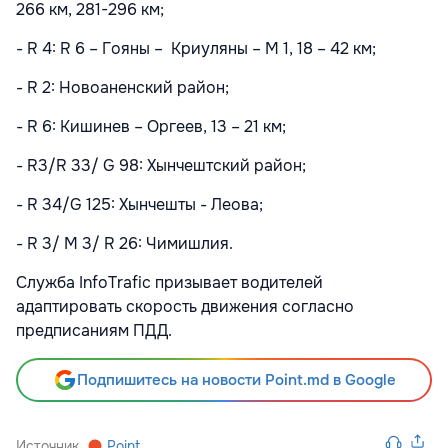
266 км, 281-296 км;
- R 4: R 6 – Гояны – Криуляны – M 1, 18 – 42 км;
- R 2: Новоаненский район;
- R 6: Кишинев – Оргеев, 13 – 21 км;
- R3/R 33/ G 98: Хынчештский район;
- R 34/G 125: Хынчешты - Леова;
- R 3/ M 3/ R 26: Чимишлия.
Служба InfoTrafic призывает водителей
адаптировать скорость движения согласно
предписаниям ПДД.
Подпишитесь на новости Point.md в Google
Источник
Point